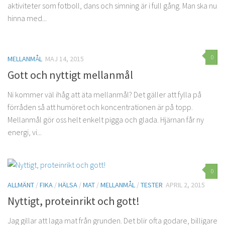
aktiviteter som fotboll, dans och simning är i full gång. Man ska nu
hinna med...
0
MELLANMÅL
MAJ 14, 2015
Gott och nyttigt mellanmål
Ni kommer väl ihåg att äta mellanmål? Det gäller att fylla på
förråden så att humöret och koncentrationen är på topp.
Mellanmål gör oss helt enkelt pigga och glada. Hjärnan får ny
energi, vi...
0
ALLMÄNT
/
FIKA
/
HÄLSA
/
MAT
/
MELLANMÅL
/
TESTER
APRIL 2, 2015
Nyttigt, proteinrikt och gott!
Jag gillar att laga mat från grunden. Det blir ofta godare, billigare