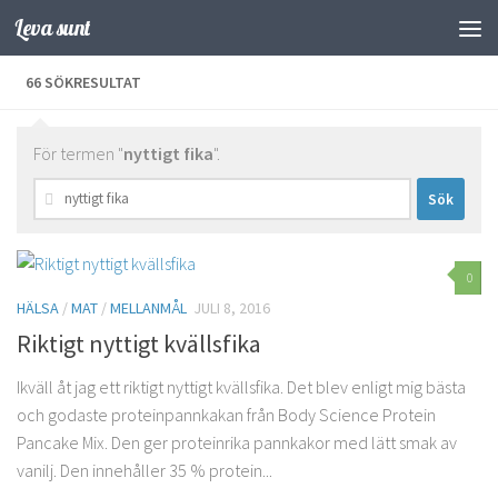
Leva sunt
Hoppa till innehåll
66 SÖKRESULTAT
För termen "
nyttigt fika
".
Sök
efter:
0
HÄLSA
/
MAT
/
MELLANMÅL
JULI 8, 2016
Riktigt nyttigt kvällsfika
Ikväll åt jag ett riktigt nyttigt kvällsfika. Det blev enligt mig bästa
och godaste proteinpannkakan från Body Science Protein
Pancake Mix. Den ger proteinrika pannkakor med lätt smak av
vanilj. Den innehåller 35 % protein...