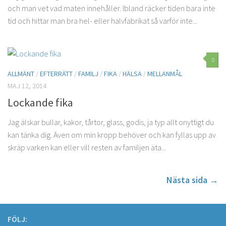
och man vet vad maten innehåller. Ibland räcker tiden bara inte
tid och hittar man bra hel- eller halvfabrikat så varför inte...
0
ALLMÄNT
/
EFTERRÄTT
/
FAMILJ
/
FIKA
/
HÄLSA
/
MELLANMÅL
MAJ 12, 2014
Lockande fika
Jag älskar bullar, kakor, tårtor, glass, godis, ja typ allt onyttigt du
kan tänka dig. Även om min kropp behöver och kan fyllas upp av
skräp varken kan eller vill resten av familjen äta...
Nästa sida →
FÖLJ: