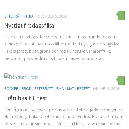
0
EFTERRÄTT
/
FIKA
NOVEMBER 5, 2010
Nyttigt fredagsfika
Efter alla onyttigheter som slunkit ner i magen under dagen
känns det bra att avsluta kvällen med ett nyttigare fredagsfika.
Färska jordgubbar, gröna och röda vindruvor, sharonfrukt,
persimon, passionsfrukt och satsumas ser alla läckra...
0
BÖCKER
/
BRÖD
/
EFTERRÄTT
/
FIKA
/
MAT
/
RECEPT
JANUARI 2, 2018
Från fika till fest
För några veckor sedan gick sista avsnittet av sjätte säsongen av
Hela Sverige bakar. Årets vinnare heter Andréa Brändström som
precis släppt sin vinnarbok Från fika till fest. Tidigare vinnare har