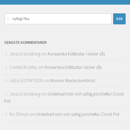
Sök
efter:
SENASTE KOMMENTARER
Jessica Sundberg
om
Koreanska köttbullar i läcker sås
Camilla Bradley
om
Koreanska köttbullar i läcker sås
LAILA GUSTAFSSON
om
Mormor Marias tunnbröd
Jessica Sundberg
om
Underbart mör och saftig porchetta i Crock
Pot
Bo Öhman
om
Underbart mör och saftig porchetta i Crock Pot