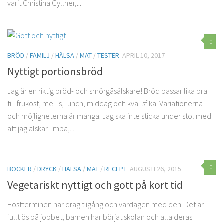
varit Christina Gyllner,...
0
BRÖD
/
FAMILJ
/
HÄLSA
/
MAT
/
TESTER
APRIL 10, 2017
Nyttigt portionsbröd
Jag är en riktig bröd- och smörgåsälskare! Bröd passar lika bra
till frukost, mellis, lunch, middag och kvällsfika. Variationerna
och möjligheterna är många. Jag ska inte sticka under stol med
att jag älskar limpa,...
0
BÖCKER
/
DRYCK
/
HÄLSA
/
MAT
/
RECEPT
AUGUSTI 26, 2015
Vegetariskt nyttigt och gott på kort tid
Höstterminen har dragit igång och vardagen med den. Det är
fullt ös på jobbet, barnen har börjat skolan och alla deras