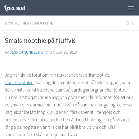
Leva sunt
Hoppa till innehåll
DRYCK
/
FIKA
/
SMOOTHIE
0
Smalsmoothie på fluffvis
AV
JESSICA SUNDBERG
·
OKTOBER 26, 2010
Jag har skrivit förut om min nuvarande favoritsmoothie,
smalsmoothien
, som jag dricker bland annat på helgmorgnar, som
del av mitt kvällsfika ibland samt på vardagsmorgnar efter löpturer.
Nu har jag börjat variera mig och göra den i ”fluff-format” för att öka
volymen och därmed mättnadsnivån på samma mängd ingredienser.
Jag mixar lite lätt ihop kiwi, banan, färsk spenat, lite mjölk och
proteinpulver. Sen ner i min Kitchen Aid med ballongvisp på. Vispen
får gå på högsta nivån tills det har blivit bra volym och luft i
smoothien. Ner i skål och njut med sked!