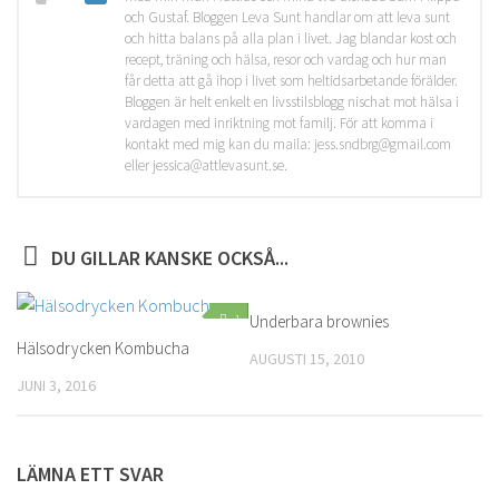
och Gustaf. Bloggen Leva Sunt handlar om att leva sunt
och hitta balans på alla plan i livet. Jag blandar kost och
recept, träning och hälsa, resor och vardag och hur man
får detta att gå ihop i livet som heltidsarbetande förälder.
Bloggen är helt enkelt en livsstilsblogg nischat mot hälsa i
vardagen med inriktning mot familj. För att komma i
kontakt med mig kan du maila: jess.sndbrg@gmail.com
eller jessica@attlevasunt.se.
DU GILLAR KANSKE OCKSÅ...
1
Underbara brownies
0
Hälsodrycken Kombucha
AUGUSTI 15, 2010
JUNI 3, 2016
LÄMNA ETT SVAR