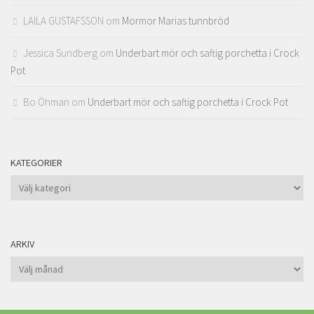
LAILA GUSTAFSSON
om
Mormor Marias tunnbröd
Jessica Sundberg
om
Underbart mör och saftig porchetta i Crock
Pot
Bo Öhman
om
Underbart mör och saftig porchetta i Crock Pot
KATEGORIER
Kategorier
ARKIV
Arkiv