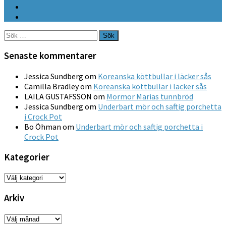
Sök
efter:
Senaste kommentarer
Jessica Sundberg
om
Koreanska köttbullar i läcker sås
Camilla Bradley
om
Koreanska köttbullar i läcker sås
LAILA GUSTAFSSON
om
Mormor Marias tunnbröd
Jessica Sundberg
om
Underbart mör och saftig porchetta
i Crock Pot
Bo Öhman
om
Underbart mör och saftig porchetta i
Crock Pot
Kategorier
Kategorier
Arkiv
Arkiv