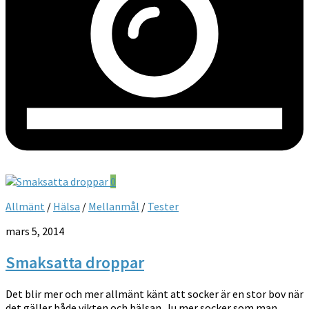
0
Allmänt
/
Hälsa
/
Mellanmål
/
Tester
mars 5, 2014
Smaksatta droppar
Det blir mer och mer allmänt känt att socker är en stor bov när
det gäller både vikten och hälsan. Ju mer socker som man