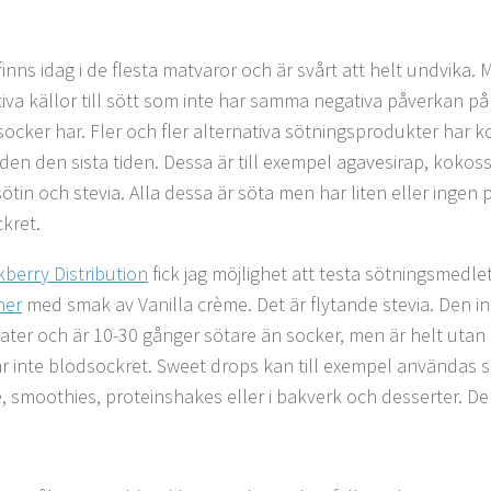
inns idag i de flesta matvaror och är svårt att helt undvika. 
tiva källor till sött som inte har samma negativa påverkan 
 socker har. Fler och fler alternativa sötningsprodukter har 
en den sista tiden. Dessa är till exempel agavesirap, kokos
sötin och stevia. Alla dessa är söta men har liten eller ingen
kret.
kberry Distribution
fick jag möjlighet att testa sötningsmedle
ner
med smak av Vanilla crème. Det är flytande stevia. Den in
ater och är 10-30 gånger sötare än socker, men är helt utan 
r inte blodsockret. Sweet drops kan till exempel användas 
e, smoothies, proteinshakes eller i bakverk och desserter. Den 