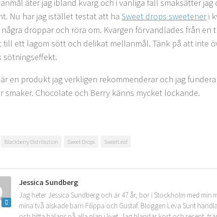
llanmål äter jag ibland kvarg och i vanliga fall smaksätter ja
t. Nu har jag istället testat att ha
Sweet drops sweetener
i k
ta några droppar och röra om. Kvargen förvandlades från en tr
 till ett lagom sött och delikat mellanmål. Tänk på att inte 
k sötningseffekt.
 är en produkt jag verkligen rekommenderar och jag fundera
ler smaker. Chocolate och Berry känns mycket lockande.
Blackberry Distribution
Sweet Drops
SweetLeaf
Jessica Sundberg
Jag heter Jessica Sundberg och är 47 år, bor i Stockholm med min 
mina två älskade barn Filippa och Gustaf. Bloggen Leva Sunt handla
och hitta balans på alla plan i livet. Jag blandar kost och recept, tr