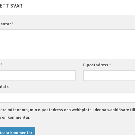
ETT SVAR
entar
*
n
*
E-postadress
*
lats
ara mitt namn, min e-postadress och webbplats i denna webbläsare til
er en kommentar.