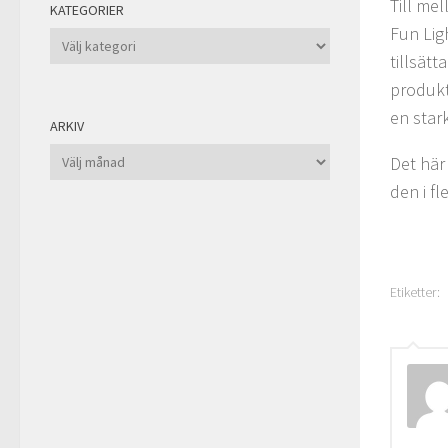
Till me
KATEGORIER
Fun Ligh
Kategorier
tillsät
produkt
en star
ARKIV
Arkiv
Det här
den i f
Etiketter: