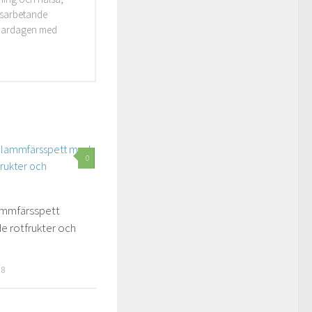
idsarbetande
i vardagen med
0
ammfärsspett
e rotfrukter och
18