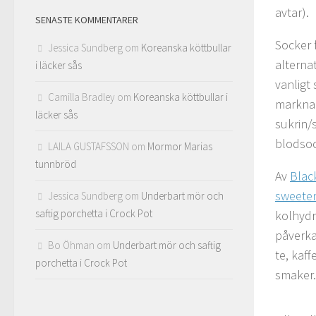
avtar).
SENASTE KOMMENTARER
Socker f
Jessica Sundberg
om
Koreanska köttbullar
alterna
i läcker sås
vanligt
Camilla Bradley
om
Koreanska köttbullar i
marknad
läcker sås
sukrin/
blodsoc
LAILA GUSTAFSSON
om
Mormor Marias
tunnbröd
Av
Blac
sweete
Jessica Sundberg
om
Underbart mör och
saftig porchetta i Crock Pot
kolhydr
påverka
Bo Öhman
om
Underbart mör och saftig
te, kaff
porchetta i Crock Pot
smaker.