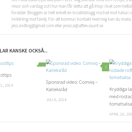
resor och vardag och hur man får detta att gå ihop i livet som helt
förälder. Bloggen är helt enkelt en livsstilsblogg nischat mot hälsa 
inriktning mot familj. För att komma i kontakt med mig kan du maila:
jess.sndbrg@gmail.com eller jessica@attlevasunt.se.
LAR KANSKE OCKSÅ...
1
0
osttips
Sponsrad video: Comviq –
1, 2014
Kryddiga l
Kärleksråd
med rostad
JULI 8, 2014
tomatsalsa
APRIL 18, 20