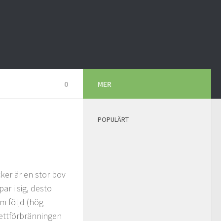
0
MER
POPULÄRT
cker är en stor bov
r i sig, desto
m följd (hög
fettförbränningen