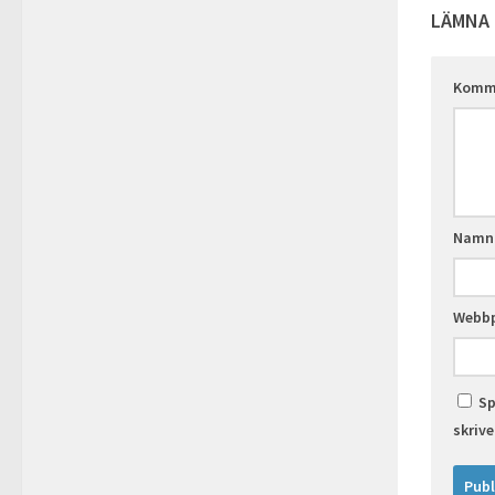
LÄMNA 
Komm
Nam
Webbp
Sp
skriv