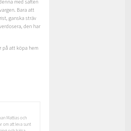
g denna med saften
vargen. Bara att
ist, ganska sträv
överdosera, den har
r på att köpa hem
man Mattias och
r om att leva sunt
äning och hälsa,