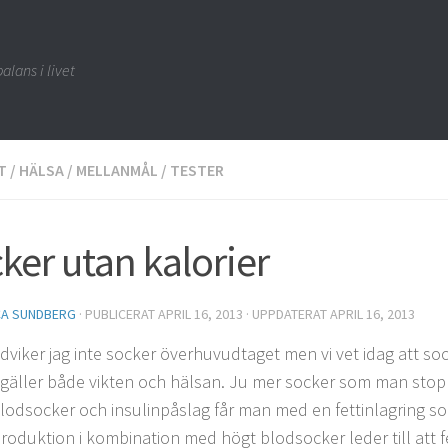
alans i livet
T
/
HÄLSA
/
MELLANMÅL
/
TESTER
ker utan kalorier
CA SUNDBERG
· PUBLICERAT
APRIL 16, 2013
· UPPDATERAT
APRIL 16, 2013
ndviker jag inte socker överhuvudtaget men vi vet idag att so
 gäller både vikten och hälsan. Ju mer socker som man stoppa
lodsocker och insulinpåslag får man med en fettinlagring so
produktion i kombination med högt blodsocker leder till att 