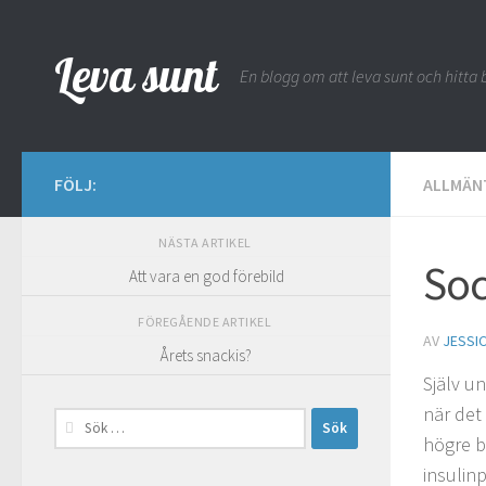
Hoppa till innehåll
Leva sunt
En blogg om att leva sunt och hitta b
FÖLJ:
ALLMÄN
NÄSTA ARTIKEL
Soc
Att vara en god förebild
FÖREGÅENDE ARTIKEL
AV
JESSI
Årets snackis?
Själv u
när det
Sök
högre b
efter:
insulin