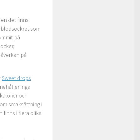
Men det finns
på blodsockret som
kommit på
socker,
 påverkan på
t
Sweet drops
nehåller inga
kalorier och
som smaksättning i
finns i flera olika