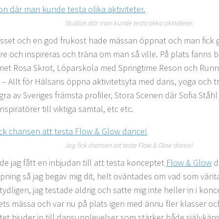
Studion där man kunde testa olika aktiviteter.
asset och en god frukost hade mässan öppnat och man fick g
are och inspireras och träna om man så ville. På plats fanns 
met Rosa Skrot, Löparskola med Springtime Reson och Runn
 – Allt för Hälsans öppna aktivitetsyta med dans, yoga och 
ra av Sveriges främsta profiler, Stora Scenen där Sofia Stå
inspiratörer till viktiga samtal, etc etc.
Jag fick chansen att testa Flow & Glow dance!
de jag fått en inbjudan till att testa konceptet
Flow & Glow
d
ppning så jag begav mig dit, helt oväntades om vad som vän
tydligen, jag testade aldrig och satte mig inte heller in i kon
rets mässa och var nu på plats igen med ännu fler klasser och
et bjuder in till dansupplevelser som stärker både självkäns