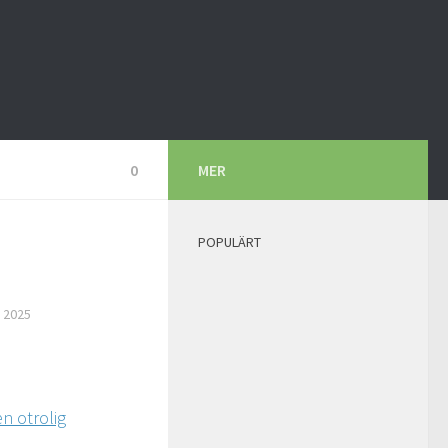
0
MER
POPULÄRT
 2025