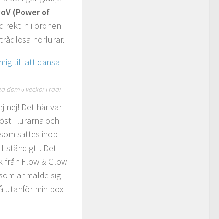
PoV (Power of
irekt in i öronen
trådlösa hörlurar.
ed dom 6 veckor i rad!
j nej! Det här var
öst i lurarna och
g som sattes ihop
llständigt i. Det
ck från Flow & Glow
m som anmälde sig
Så utanför min box