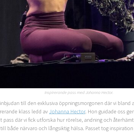
Inspirerande pass med Johanna Hector.
 inbjudan till den exklusiva öppningsmorgonen där vi bland a
irerande klass ledd av
Johanna Hector
. Hon guidade oss ge
lt pass där vi fick utforska hur rörelse, andning och återhämt
 till både närvaro och långsiktig hälsa. Passet tog inspiratio