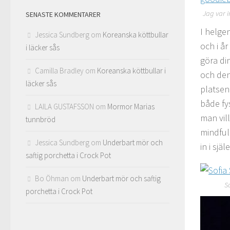
Jag var i
SENASTE KOMMENTARER
I helge
Jessica Sundberg
om
Koreanska köttbullar
och i
år
i läcker sås
göra di
Camilla Bradley
om
Koreanska köttbullar i
och den
läcker sås
platsen
både fy
LAILA GUSTAFSSON
om
Mormor Marias
man vill
tunnbröd
mindful
Jessica Sundberg
om
Underbart mör och
in i själ
saftig porchetta i Crock Pot
Bo Öhman
om
Underbart mör och saftig
S
porchetta i Crock Pot