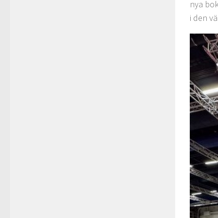
nya bo
i den v