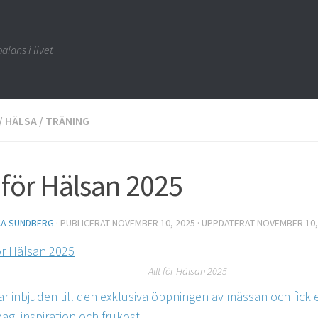
alans i livet
/
HÄLSA
/
TRÄNING
t för Hälsan 2025
CA SUNDBERG
· PUBLICERAT
NOVEMBER 10, 2025
· UPPDATERAT
NOVEMBER 10,
Allt för Hälsan 2025