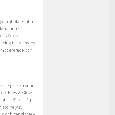
å runt bland alla
bland annat
er’s World,
träning tillsammans
hl modererade och
ance ganska snart
tade. Flow & Glow
ceptet då) succé på
 större yta.
la och ger glädje –