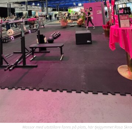
Massor med utställare fanns på plats, här tjejgymmet Rosa Skrot