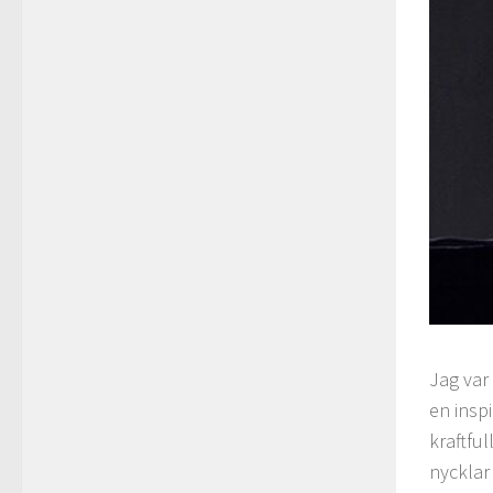
Jag var
en insp
kraftful
nycklar