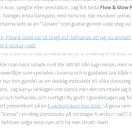
n krav, speglar eller prestation. Jag fick testa
Flow & Glow 
 Sveriges enda danspass med hörlurar, där musiken spelas d
elserna leds av en “Glower” som guidar genom varje steg via 
Flow & Glow var så roligt och befriande att jag nu anmält mig till att dansa m
de man bara lallade runt lite lätt till nån lugn musik, men ne
 powerlåtar som spelades i lurarna och vi guidades (via både r
e hur hon gjorde) av en skicklig instruktör till olika dansste
dans. Jag kan ju verkligen inte dansa men det struntade jag fu
kul och befriande, och svettigt! My god!! I goodiebagen jag fi
 ett presentkort på en
6-veckors kurs hos dom
, så gissa ve
 ”dansa” i en riktig dansstudio på söndagar 6 veckor i rad?! 
 behöver vidga mina vyer och ha mer skratt i livet!