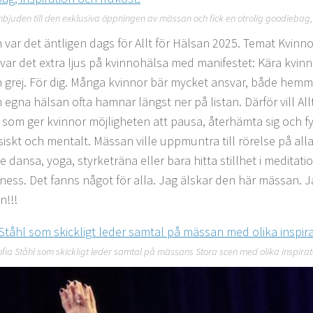
nbjuden till den exklusiva öppningen av mässan och fick en otrolig goodiebag, 
n var det äntligen dags för Allt för Hälsan 2025. Temat Kvin
 var det extra ljus på kvinnohälsa med manifestet: Kära kvinn
n grej. För dig. Många kvinnor bär mycket ansvar, både hemm
 egna hälsan ofta hamnar längst ner på listan. Därför vill All
 som ger kvinnor möjligheten att pausa, återhämta sig och fy
siskt och mentalt. Mässan ville uppmuntra till rörelse på all
e dansa, yoga, styrketräna eller bara hitta stillhet i meditati
ness. Det fanns något för alla. Jag älskar den här mässan. J
en!!!
ofia Ståhl som skickligt leder samtal på mässans Stora scen med olika inspirat