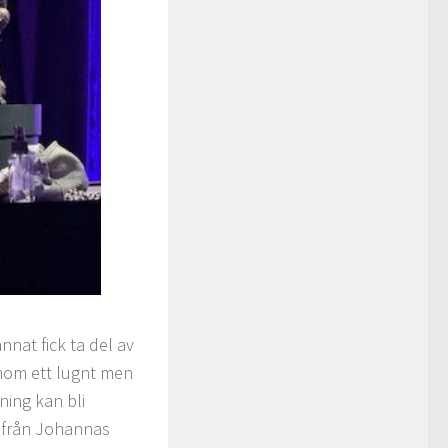
nnat fick ta del av
nom ett lugnt men
ning kan bli
n från Johannas