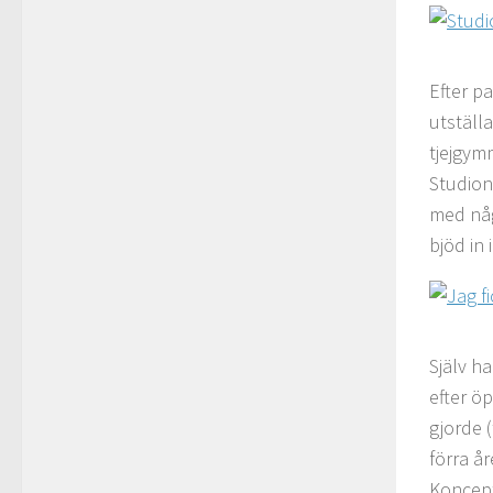
Efter p
utställ
tjejgym
Studion
med någ
bjöd in 
Själv ha
efter ö
gjorde (
förra å
Koncept