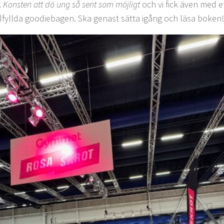
k
Konsten att dö ung så sent som möjligt
och vi fick även med e
älfyllda goodiebagen. Ska genast sätta igång och läsa boken!