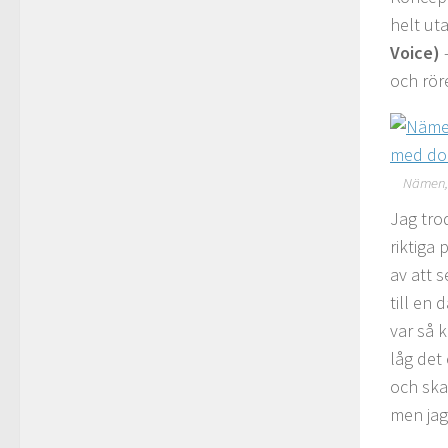
helt uta
Voice)
–
och rör
Nämen, 
Jag trod
riktiga
av att s
till en 
var så 
låg det
och ska
men jag