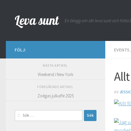
Hoppa till innehåll
Leva sunt
En blogg om att leva sunt och hitta b
FÖLJ:
EVENTS
NÄSTA ARTIKEL
All
Weekend i New York
FÖREGÅENDE ARTIKEL
AV
JESSI
Zoégas julkaffe 2025
Sök
efter: