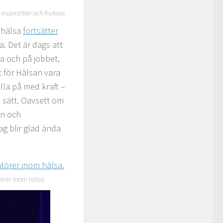
inspiration och frukost.
nohälsa
fortsätter
a. Det är dags att
a och på jobbet,
t för Hälsan vara
lla på med kraft –
a sätt. Oavsett om
on och
ag blir glad ända
örer inom hälsa.