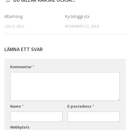
Altanhäng
0
Kycklinggryta
0
JULI 9, 2012
NOVEMBER 22, 2010
LÄMNA ETT SVAR
Kommentar
*
Namn
*
E-postadress
*
Webbplats