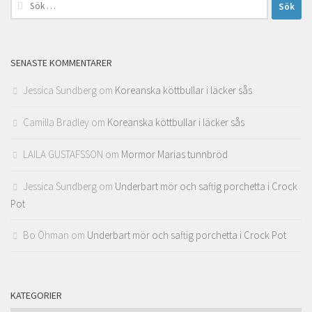
Sök
efter:
SENASTE KOMMENTARER
Jessica Sundberg
om
Koreanska köttbullar i läcker sås
Camilla Bradley
om
Koreanska köttbullar i läcker sås
LAILA GUSTAFSSON
om
Mormor Marias tunnbröd
Jessica Sundberg
om
Underbart mör och saftig porchetta i Crock
Pot
Bo Öhman
om
Underbart mör och saftig porchetta i Crock Pot
KATEGORIER