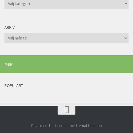
Kategorier
ARKIV
Arkiv
MER
POPULÄRT
Drivs med
- Utformat med
temat Hueman