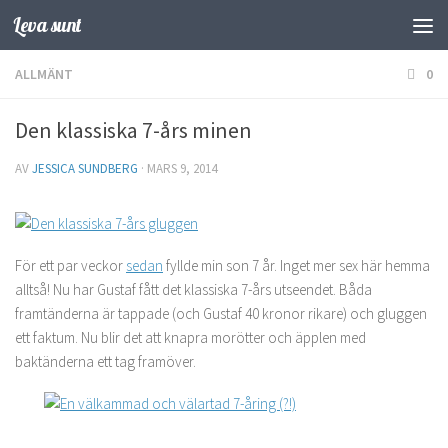
Leva sunt
Hoppa till innehåll
ALLMÄNT
0
Den klassiska 7-års minen
AV
JESSICA SUNDBERG
·
MARS 9, 2014
För ett par veckor
sedan
fyllde min son 7 år. Inget mer sex här hemma
alltså! Nu har Gustaf fått det klassiska 7-års utseendet. Båda
framtänderna är tappade (och Gustaf 40 kronor rikare) och gluggen
ett faktum. Nu blir det att knapra morötter och äpplen med
baktänderna ett tag framöver.