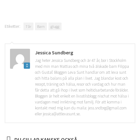
Etiketter:
7 år
Barn
glugg
Jessica Sundberg
Jag heter Jessica Sundberg och är 47 år, bor i Stockholm
med min man Mattias och mina två älskade barn Filippa
och Gustaf. Bloggen Leva Sunt handlar om att leva sunt
och hitta balans på alla plan i livet. Jag blandar kost och
recept, träning och hälsa, resor och vardag och hur man
får detta att gå ihop i livet som heltidsarbetande förälder.
Bloggen är helt enkelt en livsstilsblogg nischat mot hälsa i
vardagen med inriktning mot familj. För att komma i
kontakt med mig kan du maila: jess.sndbrg@gmail.com
eller jessica@attlevasunt.se.
DU GILLAR KANSKE OCKSÅ...