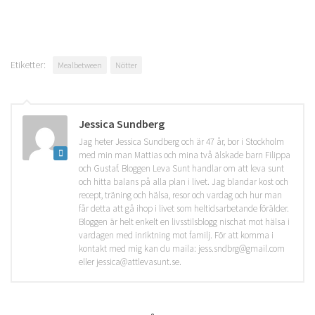
Etiketter:
Mealbetween
Nötter
Jessica Sundberg
Jag heter Jessica Sundberg och är 47 år, bor i Stockholm
med min man Mattias och mina två älskade barn Filippa
och Gustaf. Bloggen Leva Sunt handlar om att leva sunt
och hitta balans på alla plan i livet. Jag blandar kost och
recept, träning och hälsa, resor och vardag och hur man
får detta att gå ihop i livet som heltidsarbetande förälder.
Bloggen är helt enkelt en livsstilsblogg nischat mot hälsa i
vardagen med inriktning mot familj. För att komma i
kontakt med mig kan du maila: jess.sndbrg@gmail.com
eller jessica@attlevasunt.se.