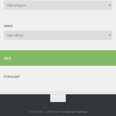
Kategorier
ARKIV
Arkiv
MER
POPULÄRT
Drivs med
- Utformat med
temat Hueman