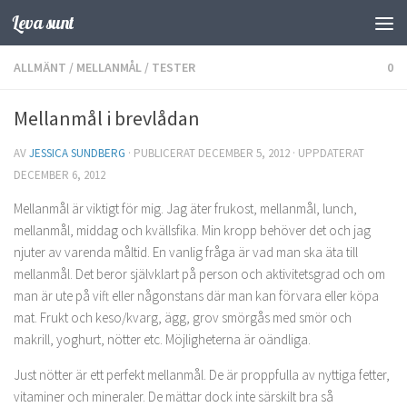
Leva sunt
Hoppa till innehåll
ALLMÄNT
/
MELLANMÅL
/
TESTER
0
Mellanmål i brevlådan
AV
JESSICA SUNDBERG
· PUBLICERAT
DECEMBER 5, 2012
· UPPDATERAT
DECEMBER 6, 2012
Mellanmål är viktigt för mig. Jag äter frukost, mellanmål, lunch,
mellanmål, middag och kvällsfika. Min kropp behöver det och jag
njuter av varenda måltid. En vanlig fråga är vad man ska äta till
mellanmål. Det beror självklart på person och aktivitetsgrad och om
man är ute på vift eller någonstans där man kan förvara eller köpa
mat. Frukt och keso/kvarg, ägg, grov smörgås med smör och
makrill, yoghurt, nötter etc. Möjligheterna är oändliga.
Just nötter är ett perfekt mellanmål. De är proppfulla av nyttiga fetter,
vitaminer och mineraler. De mättar dock inte särskilt bra så