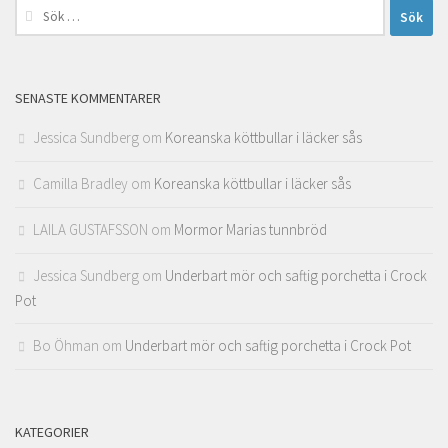
Sök
efter:
SENASTE KOMMENTARER
Jessica Sundberg
om
Koreanska köttbullar i läcker sås
Camilla Bradley
om
Koreanska köttbullar i läcker sås
LAILA GUSTAFSSON
om
Mormor Marias tunnbröd
Jessica Sundberg
om
Underbart mör och saftig porchetta i Crock
Pot
Bo Öhman
om
Underbart mör och saftig porchetta i Crock Pot
KATEGORIER