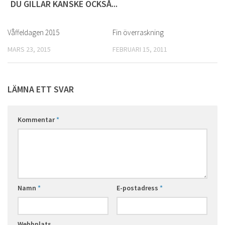
DU GILLAR KANSKE OCKSÅ...
Våffeldagen 2015
0
Fin överraskning
0
MARS 23, 2015
FEBRUARI 15, 2011
LÄMNA ETT SVAR
Kommentar
*
Namn
*
E-postadress
*
Webbplats