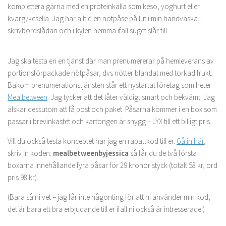
komplettera gärna med en proteinkälla som keso, yoghurt eller
kvarg/kesella. Jag har alltid en nötpåse på lut i min handväska, i
skrivbordslådan och i kylen hemma ifall suget slår till.
Jag ska testa en en tjänst där man prenumererar på hemleverans av
portionsförpackade nötpåsar, dvs nötter blandat med torkad frukt.
Bakom prenumerationstjänsten står ett nystartat företag som heter
Mealbetween
. Jag tycker att det låter väldigt smart och bekvämt. Jag
älskar dessutom att få post och paket. Påsarna kommer i en box som
passar i brevinkastet och kartongen är snygg – LYX till ett billigt pris.
Vill du också testa konceptet har jag en rabattkod till er.
Gå in här
,
skriv in koden:
mealbetweenbyjessica
så får du de två första
boxarna innehållande fyra påsar för 29 kronor styck (totalt:58 kr, ord
pris 98 kr).
(Bara så ni vet – jag får inte någonting för att ni använder min kod,
det är bara ett bra erbjudande till er ifall ni också är intresserade!)