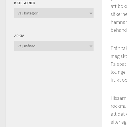
KATEGORIER
att bok
Kategorier
säkerhe
hamnar 
behandl
ARKIV
Arkiv
Från ta
magiskt
På spat
lounge 
frukt o
Hissarn
rockmus
att det 
efter e