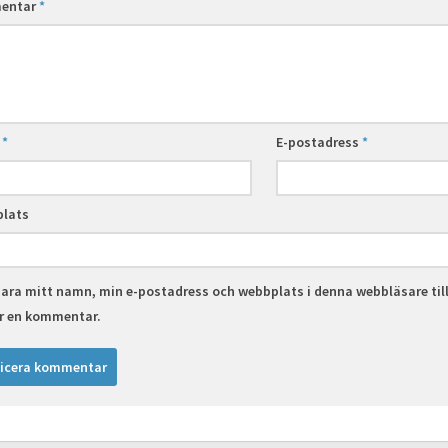
entar
*
n
*
E-postadress
*
lats
ara mitt namn, min e-postadress och webbplats i denna webbläsare til
er en kommentar.