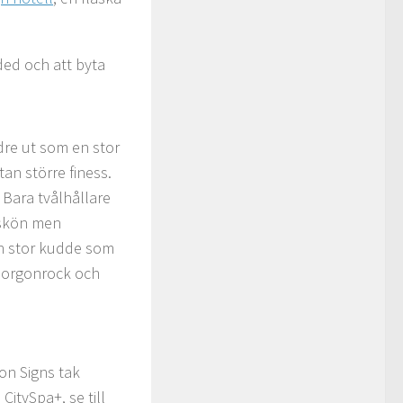
ded och att byta
dre ut som en stor
an större finess.
 Bara tvålhållare
r skön men
en stor kudde som
 Morgonrock och
on Signs tak
CitySpa+, se till