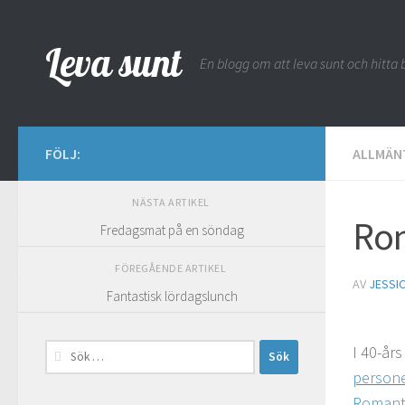
Hoppa till innehåll
Leva sunt
En blogg om att leva sunt och hitta b
FÖLJ:
ALLMÄN
NÄSTA ARTIKEL
Rom
Fredagsmat på en söndag
FÖREGÅENDE ARTIKEL
AV
JESSI
Fantastisk lördagslunch
Sök
I 40-år
efter:
personer
Romant