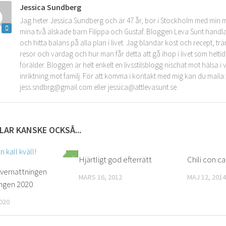
Jessica Sundberg
Jag heter Jessica Sundberg och är 47 år, bor i Stockholm med min 
mina två älskade barn Filippa och Gustaf. Bloggen Leva Sunt handla
och hitta balans på alla plan i livet. Jag blandar kost och recept, tr
resor och vardag och hur man får detta att gå ihop i livet som helt
förälder. Bloggen är helt enkelt en livsstilsblogg nischat mot hälsa 
inriktning mot familj. För att komma i kontakt med mig kan du maila:
jess.sndbrg@gmail.com eller jessica@attlevasunt.se.
LAR KANSKE OCKSÅ...
2
Hjärtligt god efterrätt
1
Chili con c
vernattningen
MARS 16, 2012
MAJ 12, 2014
ngen 2020
020