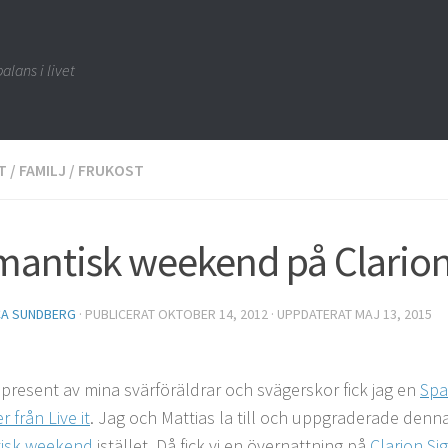
alans i livet
T
/
FAMILJ
/
FRUKOST
antisk weekend på Clarion
CA SUNDBERG
· PUBLICERAT
OKTOBER 14, 2012
· UPPDATERAT
MAJ 13, 2015
s present av mina svärföräldrar och svägerskor fick jag en
Spa
 från Live it
. Jag och Mattias la till och uppgraderade denna
isk weekend
istället. Då fick vi en övernattning på
Clarion Si