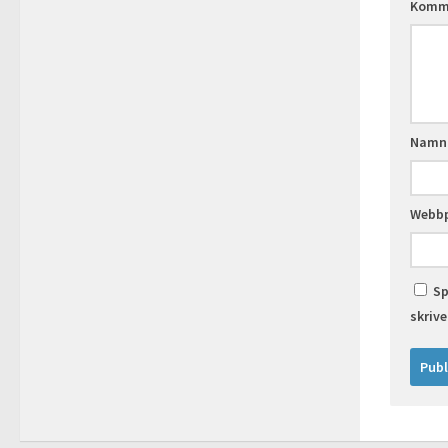
Komm
Nam
Webbp
Sp
skriv