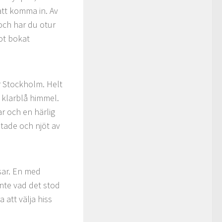
att komma in. Av
och har du otur
ot bokat
r Stockholm. Helt
 klarblå himmel.
r och en härlig
tade och njöt av
ssar. En med
nte vad det stod
 att välja hiss