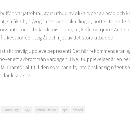
buffén var jättebra. Stort utbud av olika typer av bröd och k
, småkallt, fil/yoghurtar och olika flingor, nötter, torkade fr
roissanter och chokladcroissanter, te, kaffe och juice. Är det 
 frukostbufféer. Jag åt och njöt av det stora utbudet!
astiskt trevlig upplevelsepresent! Det här rekommenderar jag
över ett avbrott från vardagen. Live It-upplevelser är en per
 få. Framför allt till den som har allt, inte önskar sig något s
 där lilla extra!
Clarion Sign
Mys
Selma CitySpa+
spa
spabad