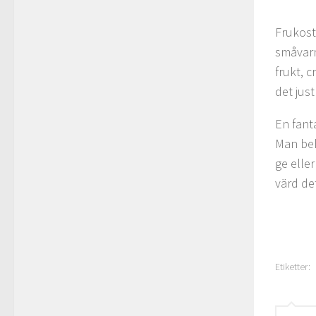
Frukost
småvarmt
frukt, c
det just
En fant
Man beh
ge eller
värd det
Etiketter: