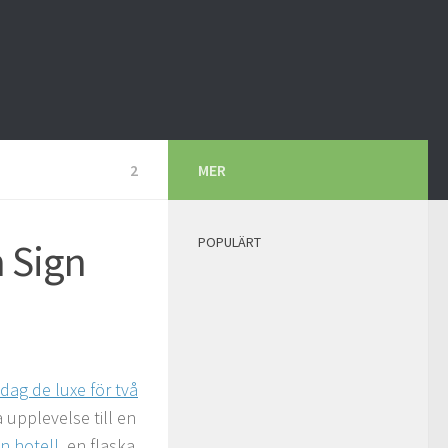
2
MER
POPULÄRT
 Sign
dag de luxe för två
 upplevelse till en
gn hotell
, en flaska