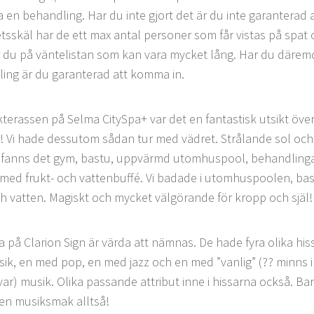
a en behandling. Har du inte gjort det är du inte garanterad 
tsskäl har de ett max antal personer som får vistas på spat 
du på väntelistan som kan vara mycket lång. Har du därem
ing är du garanterad att komma in.
kterassen på Selma CitySpa+ var det en fantastisk utsikt öve
! Vi hade dessutom sådan tur med vädret. Strålande sol och
 fanns det gym, bastu, uppvärmd utomhuspool, behandlinga
med frukt- och vattenbuffé. Vi badade i utomhuspoolen, bas
ch vatten. Magiskt och mycket välgörande för kropp och själ!
a på Clarion Sign är värda att nämnas. De hade fyra olika hi
ik, en med pop, en med jazz och en med ”vanlig” (?? minns i
var) musik. Olika passande attribut inne i hissarna också. Bara
gen musiksmak alltså!