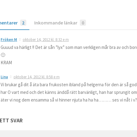
entarer
2
Inkommande länkar
0
Fröken M
oktober 14, 2012 kl. 8:32 e m
Guuud va härligt !! Det är sån ”lyx” som man verkligen mår bra av och bo
🙂
KRAM
Lina
oktober 14, 2012 kl. 8:58 e m
Vi brukar gå dit å äta bara frukosten ibland på helgerna för den är så go
har O vart med och det känns änddå rätt barvänligt, han har sprungit o
äter vi nog dem ensamma så vi hinner njuta ha ha ha……… ses vi nåt i v
ETT SVAR