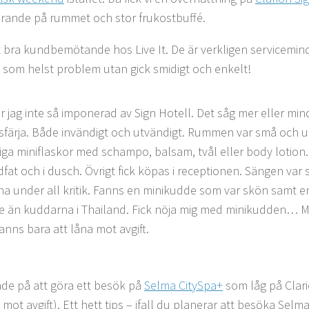
ande på rummet och stor frukostbuffé.
 bra kundbemötande hos Live It. De är verkligen servicemin
a som helst problem utan gick smidigt och enkelt!
r jag inte så imponerad av Sign Hotell. Det såg mer eller min
sfärja. Både invändigt och utvändigt. Rummen var små och ut
xiga miniflaskor med schampo, balsam, tvål eller body lotion.
dfat och i dusch. Övrigt fick köpas i receptionen. Sängen va
a under all kritik. Fanns en minikudde som var skön samt 
re än kuddarna i Thailand. Fick nöja mig med minikudden…
fanns bara att låna mot avgift.
ade på att göra ett besök på
Selma CitySpa+
som låg på Clari
 mot avgift). Ett hett tips – ifall du planerar att besöka Selma 