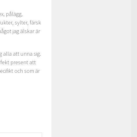
ex, pålägg,
ukter, sylter, färsk
något jag älskar är
 alla att unna sig.
fekt present att
pecifikt och som är