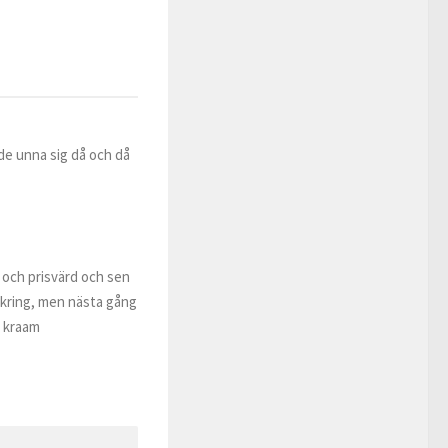
rde unna sig då och då
d och prisvärd och sen
mkring, men nästa gång
? kraam