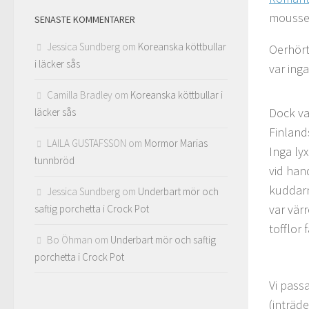
mousser
SENASTE KOMMENTARER
Jessica Sundberg
om
Koreanska köttbullar
Oerhört
i läcker sås
var ing
Camilla Bradley
om
Koreanska köttbullar i
Dock va
läcker sås
Finland
LAILA GUSTAFSSON
om
Mormor Marias
Inga ly
tunnbröd
vid han
kuddarn
Jessica Sundberg
om
Underbart mör och
var vär
saftig porchetta i Crock Pot
tofflor 
Bo Öhman
om
Underbart mör och saftig
porchetta i Crock Pot
Vi pass
(inträde