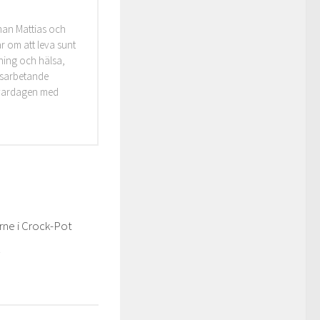
man Mattias och
r om att leva sunt
äning och hälsa,
idsarbetande
i vardagen med
arne i Crock-Pot
2