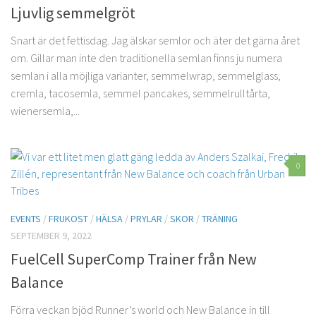
Ljuvlig semmelgröt
Snart är det fettisdag. Jag älskar semlor och äter det gärna året
om. Gillar man inte den traditionella semlan finns ju numera
semlan i alla möjliga varianter, semmelwrap, semmelglass,
cremla, tacosemla, semmel pancakes, semmelrulltårta,
wienersemla,...
0
EVENTS
/
FRUKOST
/
HÄLSA
/
PRYLAR
/
SKOR
/
TRÄNING
SEPTEMBER 9, 2022
FuelCell SuperComp Trainer från New
Balance
Förra veckan bjöd Runner’s world och New Balance in till