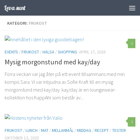
Leva sunt
Hoppa till innehåll
KATEGORI:
FRUKOST
0
EVENTS
/
FRUKOST
/
HÄLSA
/
SHOPPING
APRIL 27, 2026
Mysig morgonstund med kay/day
Förra veckan var jag åter på ett event tillsammans med min
kompis Sara. Vi var inbjudna av Sofie Kraft till en mysig
morgonstund med kay/day. kay/day är en loungewear-
kollektion hos KappAhl som består av...
0
FRUKOST
/
LUNCH
/
MAT
/
MELLANMÅL
/
MIDDAG
/
RECEPT
/
TESTER
OKTOBER 13, 2025