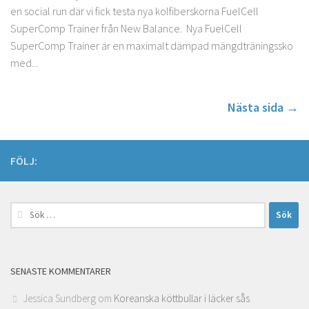
en social run där vi fick testa nya kolfiberskorna FuelCell
SuperComp Trainer från New Balance. Nya FuelCell
SuperComp Trainer är en maximalt dämpad mängdträningssko
med...
Nästa sida →
FÖLJ:
Sök
efter:
SENASTE KOMMENTARER
Jessica Sundberg
om
Koreanska köttbullar i läcker sås