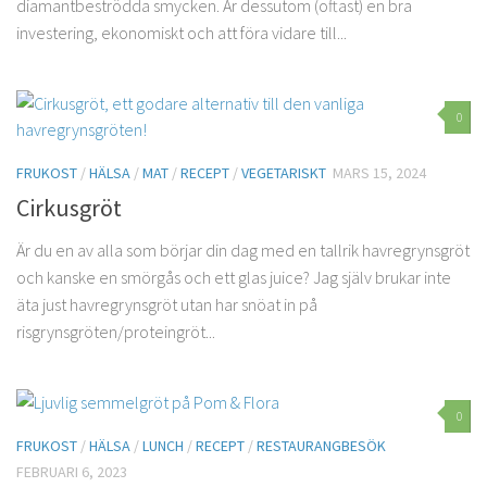
diamantbeströdda smycken. Är dessutom (oftast) en bra
investering, ekonomiskt och att föra vidare till...
0
FRUKOST
/
HÄLSA
/
MAT
/
RECEPT
/
VEGETARISKT
MARS 15, 2024
Cirkusgröt
Är du en av alla som börjar din dag med en tallrik havregrynsgröt
och kanske en smörgås och ett glas juice? Jag själv brukar inte
äta just havregrynsgröt utan har snöat in på
risgrynsgröten/proteingröt...
0
FRUKOST
/
HÄLSA
/
LUNCH
/
RECEPT
/
RESTAURANGBESÖK
FEBRUARI 6, 2023