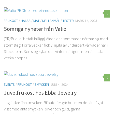
0
FRUKOST
/
HÄLSA
/
MAT
/
MELLANMÅL
/
TESTER
MARS 14, 2025
Somriga nyheter från Valio
(PR/Bud, ej betalt inlägg) Våren och sommaren närmar sig med
stormsteg. Förra veckan fick vi njuta av underbart vårväder här i
Stockholm. Sen slog kylan och vintern till igen, men till nästa
vecka hoppas...
0
EVENTS
/
FRUKOST
/
SMYCKEN
JUNI 4, 2024
Juvelfrukost hos Ebba Jewelry
Jag älskar fina smycken. Bijouterier går bra men det är något
visst med äkta smycken i silver och guld, gärna