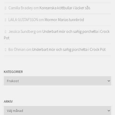
Camilla Bradley
om
Koreanska köttbullar i läcker sås
LAILA GUSTAFSSON
om
Mormor Marias tunnbröd
Jessica Sundberg
om
Underbart mör och saftig porchetta i Crock
Pot
Bo Öhman
om
Underbart mör och saftig porchetta i Crock Pot
KATEGORIER
Kategorier
ARKIV
Arkiv