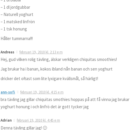
– 1 dl jordgubbar
– Naturell yoghurt
– 1 matsked linfrön
– 1 tsk honung
Håller tummarna!!!
Andreas
februari 19, 2010 kl. 2:13 e m
Hej, gud vilken rolig tävling, älskar verkligen chiquitas smoothies!
Jag brukar ha i banan, kokos ibland nån banan och sen yoghurt
dricker det oftast som lite lyxigare kvällsmål, så härligt!
ann-sofi
februari 19, 2010 kl. 4:15 e m
bra tävling jag gillar chiquitas smothies hoppas på att få vinna jag brukar
yoghurt honung i och linfrö det är gott tycker jag
Adrian
februari 19, 2010 kl. 4:45 e m
Denna tävling gillar jag! 🙂