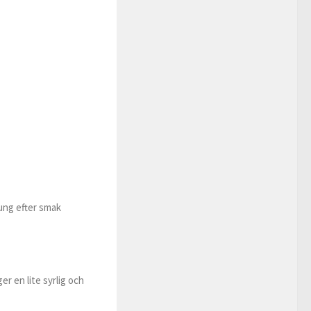
nung efter smak
r en lite syrlig och