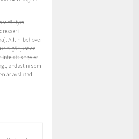
re får fyra
dresser i
). Allt ni behöver
r ni gör just er
 inte att ange er
agt, endast ni som
en är avslutad.