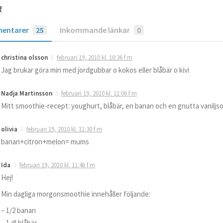
R
entarer
25
Inkommande länkar
0
christina olsson
februari 19, 2010 kl. 10:36 f m
Jag brukar göra min med jordgubbar o kokos eller blåbär o kivi
Nadja Martinsson
februari 19, 2010 kl. 11:06 f m
Mitt smoothie-recept: youghurt, blåbär, en banan och en gnutta vaniljso
olivia
februari 19, 2010 kl. 11:30 f m
banan+citron+melon= mums
Ida
februari 19, 2010 kl. 11:46 f m
Hej!
Min dagliga morgonsmoothie innehåller följande:
– 1/2 banan
– 1 dl blåbär