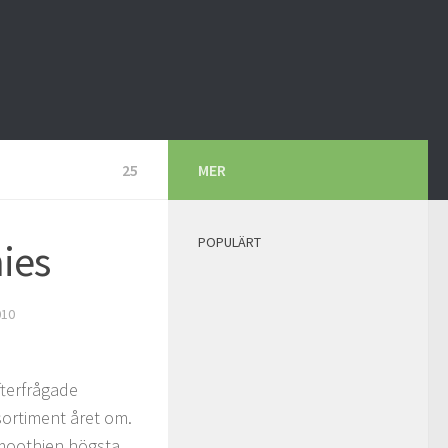
25
MER
POPULÄRT
ies
010
fterfrågade
ortiment året om.
smoothien högsta