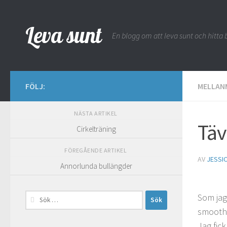
Hoppa till innehåll
Leva sunt
En blogg om att leva sunt och hitta b
FÖLJ:
MELLAN
NÄSTA ARTIKEL
Täv
Cirkelträning
FÖREGÅENDE ARTIKEL
AV
JESSI
Annorlunda bullängder
Sök
Som ja
efter:
smoothi
Jag fic