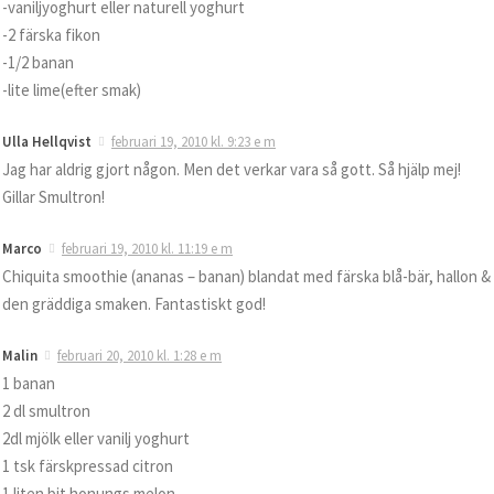
-vaniljyoghurt eller naturell yoghurt
-2 färska fikon
-1/2 banan
-lite lime(efter smak)
Ulla Hellqvist
februari 19, 2010 kl. 9:23 e m
Jag har aldrig gjort någon. Men det verkar vara så gott. Så hjälp mej!
Gillar Smultron!
Marco
februari 19, 2010 kl. 11:19 e m
Chiquita smoothie (ananas – banan) blandat med färska blå-bär, hallon & 
den gräddiga smaken. Fantastiskt god!
Malin
februari 20, 2010 kl. 1:28 e m
1 banan
2 dl smultron
2dl mjölk eller vanilj yoghurt
1 tsk färskpressad citron
1 liten bit honungs melon.