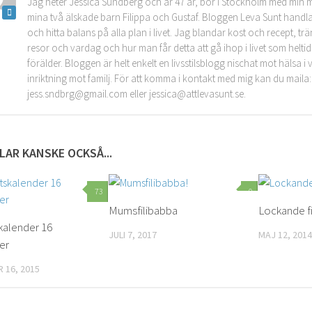
Jag heter Jessica Sundberg och är 47 år, bor i Stockholm med min 
mina två älskade barn Filippa och Gustaf. Bloggen Leva Sunt handla
och hitta balans på alla plan i livet. Jag blandar kost och recept, tr
resor och vardag och hur man får detta att gå ihop i livet som helt
förälder. Bloggen är helt enkelt en livsstilsblogg nischat mot hälsa 
inriktning mot familj. För att komma i kontakt med mig kan du maila:
jess.sndbrg@gmail.com eller jessica@attlevasunt.se.
LAR KANSKE OCKSÅ...
73
0
Mumsfilibabba
Lockande f
kalender 16
JULI 7, 2017
MAJ 12, 2014
er
 16, 2015