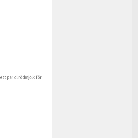
ett par dl rödmjölk för