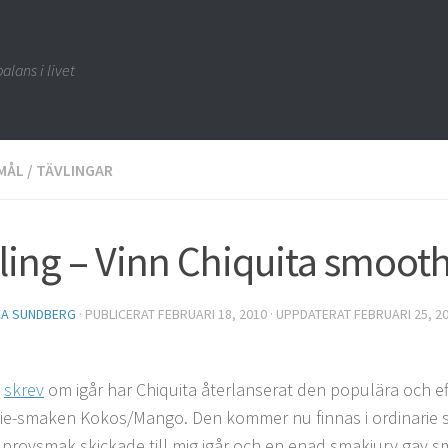
alans i livet
MÅL
/
TÄVLINGAR
ling – Vinn Chiquita smooth
CA SUNDBERG
· PUBLICERAT
FEBRUARI 18, 2010
· UPPDATERAT
FEBRUARI 25, 2
g
skrev
om igår har Chiquita återlanserat den populära och e
e-smaken Kokos/Mango. Den kommer nu finnas i ordinarie s
k provsmak skickade till mig igår och en enad smakjury gav 