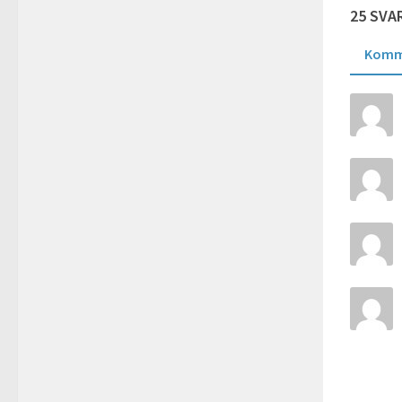
25 SVA
Komm