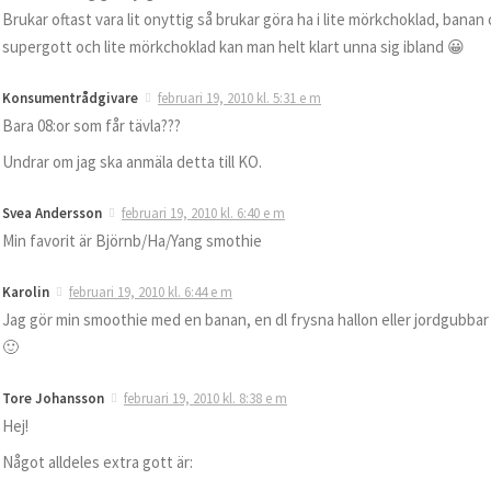
Brukar oftast vara lit onyttig så brukar göra ha i lite mörkchoklad, bana
supergott och lite mörkchoklad kan man helt klart unna sig ibland 😀
Konsumentrådgivare
februari 19, 2010 kl. 5:31 e m
Bara 08:or som får tävla???
Undrar om jag ska anmäla detta till KO.
Svea Andersson
februari 19, 2010 kl. 6:40 e m
Min favorit är Björnb/Ha/Yang smothie
Karolin
februari 19, 2010 kl. 6:44 e m
Jag gör min smoothie med en banan, en dl frysna hallon eller jordgubbar 
🙂
Tore Johansson
februari 19, 2010 kl. 8:38 e m
Hej!
Något alldeles extra gott är: