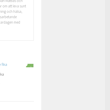
man Mattias och
r om att leva sunt
äning och hälsa,
idsarbetande
i vardagen med
0
ika