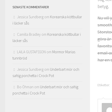
betyg.
SENASTE KOMMENTARER
Jessica Sundberg
om
Koreanska köttbullar
Nu vill 
i läcker sås
smoothi
Storsto
Camilla Bradley
om
Koreanska köttbullar i
göra är 
läcker sås
favorit
LAILA GUSTAFSSON
om
Mormor Marias
email-a
tunnbröd
har en 
Jessica Sundberg
om
Underbart mör och
saftig porchetta i Crock Pot
Etiketter:
Bo Öhman
om
Underbart mör och saftig
porchetta i Crock Pot