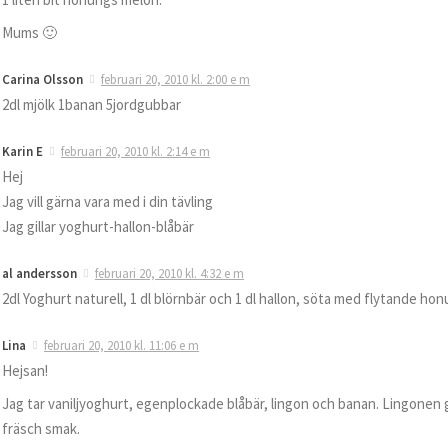
Mums 🙂
Carina Olsson
februari 20, 2010 kl. 2:00 e m
2dl mjölk 1banan 5jordgubbar
Karin E
februari 20, 2010 kl. 2:14 e m
Hej
Jag vill gärna vara med i din tävling
Jag gillar yoghurt-hallon-blåbär
al andersson
februari 20, 2010 kl. 4:32 e m
2dl Yoghurt naturell, 1 dl blörnbär och 1 dl hallon, söta med flytande ho
Lina
februari 20, 2010 kl. 11:06 e m
Hejsan!
Jag tar vaniljyoghurt, egenplockade blåbär, lingon och banan. Lingonen ge
fräsch smak.