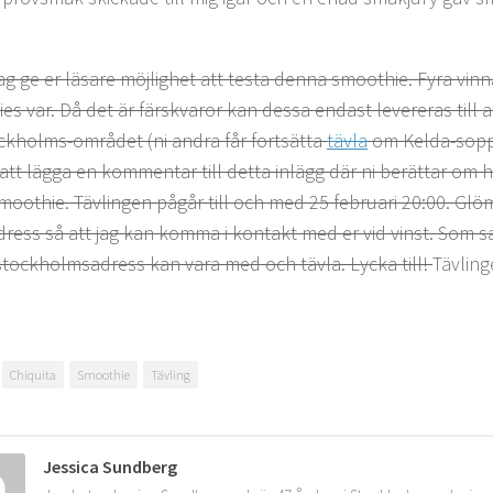
jag ge er läsare möjlighet att testa denna smoothie. Fyra vinna
es var. Då det är färskvaror kan dessa endast levereras till a
ckholms-området (ni andra får fortsätta
tävla
om Kelda-soppa
att lägga en kommentar till detta inlägg där ni berättar om hu
smoothie. Tävlingen pågår till och med 25 februari 20:00. Glöm
dress så att jag kan komma i kontakt med er vid vinst. Som s
stockholmsadress kan vara med och tävla. Lycka till!
Tävling
Chiquita
Smoothie
Tävling
Jessica Sundberg