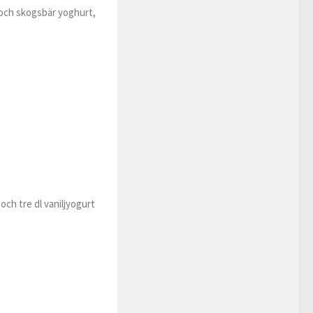
n och skogsbär yoghurt,
och tre dl vaniljyogurt