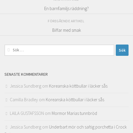
En barnfamiljs räddning?
FÖREGÅENDE ARTIKEL
Biffar med smak
Sök
efter:
SENASTE KOMMENTARER
Jessica Sundberg
om
Koreanska köttbullar i läcker sås
Camilla Bradley
om
Koreanska köttbullar i läcker sås
LAILA GUSTAFSSON
om
Mormor Marias tunnbröd
Jessica Sundberg
om
Underbart mör och saftig porchetta i Crock