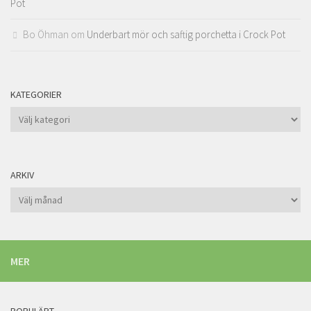
Pot
Bo Öhman
om
Underbart mör och saftig porchetta i Crock Pot
KATEGORIER
Kategorier
ARKIV
Arkiv
MER