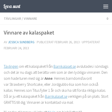
Leva sunt
Hoppa till innehåll
TÄVLINGAR
/
VINNARE
0
Vinnare av kalaspaket
AV
JESSICA SUNDBERG
· PUBLICERAT
FEBRUARI 26, 2013
· UPPDATERAT
FEBRUARI 24, 2013
Tävlingen
om ett kalaspaket från
Barnkalaset.se
avslutades i söndags
och det är nu dags att berätta vem som är den lyckliga vinnaren. Den
som hade turen med sig är
Anne
. Hennes barndomsfavorit
var Strawberry Shortcake, eller Jordgubbs-lisa som hon också
kallas. Hennes son Titus fyller 1 år och ska ha sitt första riktiga kalas.
Då är ju ett kalaspaket från
Barnkalaset.se
verkligen på sin plats. Stort
GRATTIS till dig. Vinnaren är kontaktad via mail.