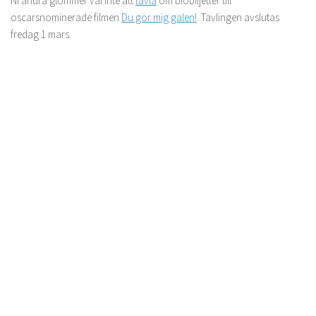
Ni andra glömmer väl inte att
tävla
om biobiljetter till
oscarsnominerade filmen
Du gör mig galen!
. Tävlingen avslutas
fredag 1 mars.