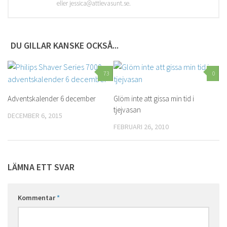
eller jessica@attlevasunt.se.
DU GILLAR KANSKE OCKSÅ...
73
0
Adventskalender 6 december
Glöm inte att gissa min tid i
tjejvasan
DECEMBER 6, 2015
FEBRUARI 26, 2010
LÄMNA ETT SVAR
Kommentar
*