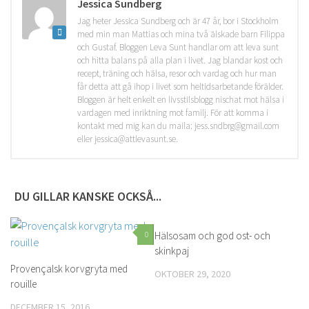
Jessica Sundberg
Jag heter Jessica Sundberg och är 47 år, bor i Stockholm
med min man Mattias och mina två älskade barn Filippa
och Gustaf. Bloggen Leva Sunt handlar om att leva sunt
och hitta balans på alla plan i livet. Jag blandar kost och
recept, träning och hälsa, resor och vardag och hur man
får detta att gå ihop i livet som heltidsarbetande förälder.
Bloggen är helt enkelt en livsstilsblogg nischat mot hälsa i
vardagen med inriktning mot familj. För att komma i
kontakt med mig kan du maila: jess.sndbrg@gmail.com
eller jessica@attlevasunt.se.
DU GILLAR KANSKE OCKSÅ...
0
Hälsosam och god ost- och
0
skinkpaj
Provençalsk korvgryta med
OKTOBER 29, 2020
rouille
DECEMBER 15, 2016