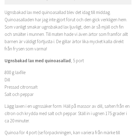
Ugnsbakad lax med quinoasallad blev det idag till middag.
Quinoasalladen har jag inte gjort förut och den gick verkligen hem.
Som vanligt smakar ugnsbakad lax ljuvligt, den är så mjäll och fin
och smälter i munnen. Till maten hade vi även ärtor som framför allt
barnen är väldigt förtjusta i. De gillar ärtor lika mycket kalla direkt
från frysen som varma!
Ugnsbakad lax med quinoasallad
, 5 port
800 g laxfile
Dill
Pressad citronsaft
Salt och peppar
Lägg laxen i en ugnssäker form. Häll på massor av dill, saften från en
citron och krydda med salt och peppar. Ställ in i ugnen 175 grader i
ca 20 minuter.
Quinoa för 4 port (se förpackningen, kan variera från märke till