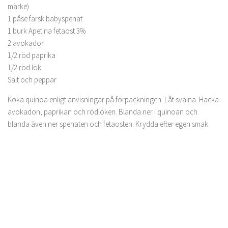
märke)
1 påse färsk babyspenat
1 burk Apetina fetaost 3%
2 avokador
1/2 röd paprika
1/2 röd lök
Salt och peppar
Koka quinoa enligt anvisningar på förpackningen. Låt svalna. Hacka
avokadon, paprikan och rödlöken. Blanda ner i quinoan och
blanda även ner spenaten och fetaosten. Krydda efter egen smak.