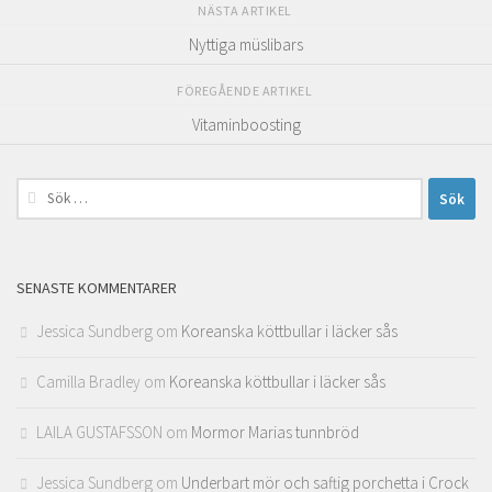
NÄSTA ARTIKEL
Nyttiga müslibars
FÖREGÅENDE ARTIKEL
Vitaminboosting
Sök
efter:
SENASTE KOMMENTARER
Jessica Sundberg
om
Koreanska köttbullar i läcker sås
Camilla Bradley
om
Koreanska köttbullar i läcker sås
LAILA GUSTAFSSON
om
Mormor Marias tunnbröd
Jessica Sundberg
om
Underbart mör och saftig porchetta i Crock