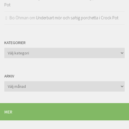
Pot
Bo Öhman
om
Underbart mör och saftig porchetta i Crock Pot
KATEGORIER
Kategorier
ARKIV
Arkiv
MER