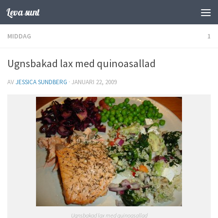
Leva sunt
Hoppa till innehåll
MIDDAG
1
Ugnsbakad lax med quinoasallad
AV
JESSICA SUNDBERG
·
JANUARI 22, 2009
Ugnsbakad lax med quinoasallad