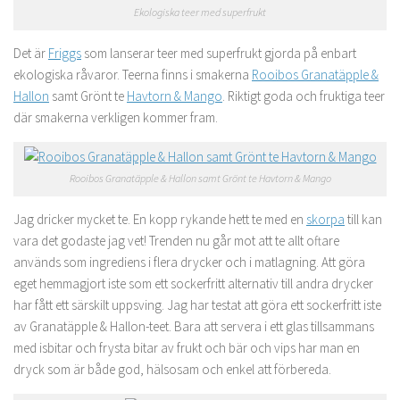
Ekologiska teer med superfrukt
Det är
Friggs
som lanserar teer med superfrukt gjorda på enbart
ekologiska råvaror. Teerna finns i smakerna
Rooibos Granatäpple &
Hallon
samt Grönt te
Havtorn & Mango
. Riktigt goda och fruktiga teer
där smakerna verkligen kommer fram.
Rooibos Granatäpple & Hallon samt Grönt te Havtorn & Mango
Jag dricker mycket te. En kopp rykande hett te med en
skorpa
till kan
vara det godaste jag vet! Trenden nu går mot att te allt oftare
används som ingrediens i flera drycker och i mat­lagning. Att göra
eget hemmagjort iste som ett sockerfritt alternativ till andra drycker
har fått ett särskilt uppsving. Jag har testat att göra ett sockerfritt iste
av Granatäpple & Hallon-teet. Bara att servera i ett glas tillsammans
med isbitar och frysta bitar av frukt och bär och vips har man en
dryck som är både god, hälsosam och enkel att förbereda.