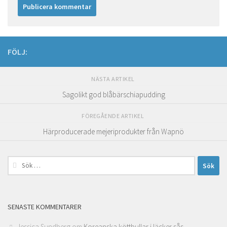
FÖLJ:
NÄSTA ARTIKEL
Sagolikt god blåbärschiapudding
FÖREGÅENDE ARTIKEL
Härproducerade mejeriprodukter från Wapnö
Sök
efter:
SENASTE KOMMENTARER
Jessica Sundberg
om
Koreanska köttbullar i läcker sås