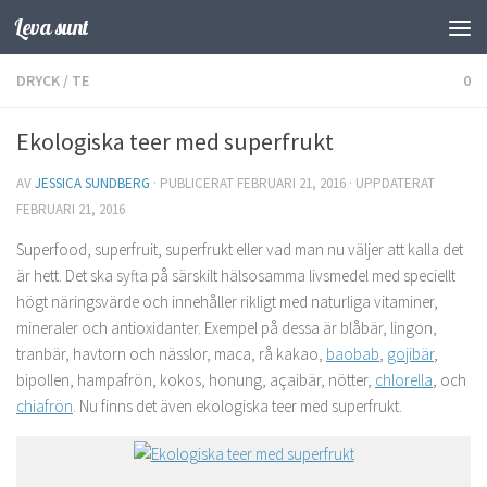
Leva sunt
Hoppa till innehåll
DRYCK
/
TE
0
Ekologiska teer med superfrukt
AV
JESSICA SUNDBERG
· PUBLICERAT
FEBRUARI 21, 2016
· UPPDATERAT
FEBRUARI 21, 2016
Superfood, superfruit, superfrukt eller vad man nu väljer att kalla det
är hett. Det ska syfta på särskilt hälsosamma livsmedel med speciellt
högt näringsvärde och innehåller rikligt med naturliga vitaminer,
mineraler och antioxidanter. Exempel på dessa är blåbär, lingon,
tranbär, havtorn och nässlor, maca, rå kakao,
baobab
,
gojibär
,
bipollen, hampafrön, kokos, honung, açaibär, nötter,
chlorella
, och
chiafrön
. Nu finns det även ekologiska teer med superfrukt.