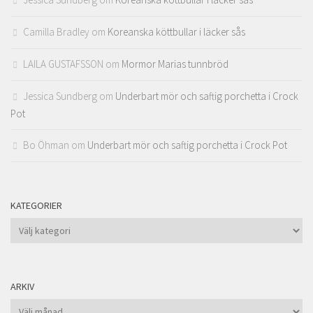
Camilla Bradley
om
Koreanska köttbullar i läcker sås
LAILA GUSTAFSSON
om
Mormor Marias tunnbröd
Jessica Sundberg
om
Underbart mör och saftig porchetta i Crock
Pot
Bo Öhman
om
Underbart mör och saftig porchetta i Crock Pot
KATEGORIER
Kategorier
ARKIV
Arkiv