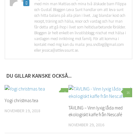
med min man Mattias och mina två älskade barn Filippa
och Gustaf. Bloggen Leva Sunt handlar om att leva sunt
och hitta balans på alla plan i livet. Jag blandar kost och
recept, träning och hälsa, resor och vardag och hur man
får detta att gå ihop i livet som heltidsarbetande förälder.
Bloggen är helt enkelt en livsstilsblogg nischat mot hälsa i
vardagen med inriktning mot familj. För att komma i
kontakt med mig kan du maila: jess.sndbrg@gmail.com
eller jessica@attlevasunt.se.
DU GILLAR KANSKE OCKSÅ...
0
16
Yogi christmas tea
TÄVLING – Vinn lyxig låda med
NOVEMBER 19, 2018
ekologiskt kaffe från Nescafé
NOVEMBER 29, 2016