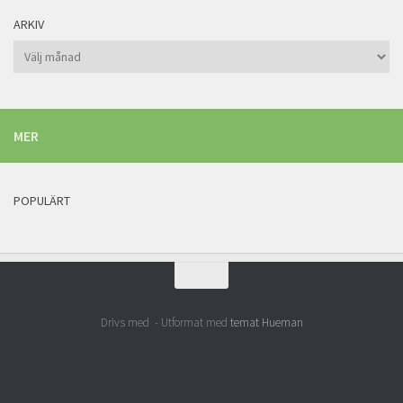
ARKIV
Arkiv
MER
POPULÄRT
Drivs med
- Utformat med
temat Hueman