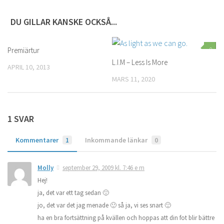
DU GILLAR KANSKE OCKSÅ...
Premiärtur
0
0
L.I.M – Less Is More
APRIL 10, 2013
MARS 11, 2020
1 SVAR
Kommentarer
1
Inkommande länkar
0
Molly
september 29, 2009 kl. 7:46 e m
Hej!
ja, det var ett tag sedan 🙂
jo, det var det jag menade 🙂 så ja, vi ses snart 🙂
ha en bra fortsättning på kvällen och hoppas att din fot blir bättre