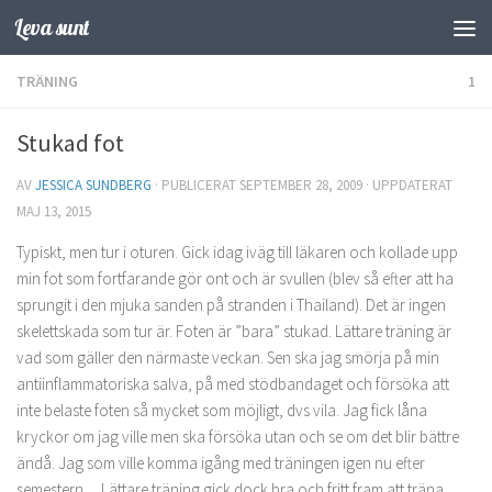
Leva sunt
Hoppa till innehåll
TRÄNING
1
Stukad fot
AV
JESSICA SUNDBERG
· PUBLICERAT
SEPTEMBER 28, 2009
· UPPDATERAT
MAJ 13, 2015
Typiskt, men tur i oturen. Gick idag iväg till läkaren och kollade upp
min fot som fortfarande gör ont och är svullen (blev så efter att ha
sprungit i den mjuka sanden på stranden i Thailand). Det är ingen
skelettskada som tur är. Foten är ”bara” stukad. Lättare träning är
vad som gäller den närmaste veckan. Sen ska jag smörja på min
antiinflammatoriska salva, på med stödbandaget och försöka att
inte belaste foten så mycket som möjligt, dvs vila. Jag fick låna
kryckor om jag ville men ska försöka utan och se om det blir bättre
ändå. Jag som ville komma igång med träningen igen nu efter
semestern… Lättare träning gick dock bra och fritt fram att träna