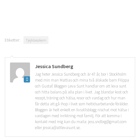
Etiketter:
Tjejklassikern
Jessica Sundberg
Jag heter Jessica Sundberg och är 47 år, bor i Stockholm
med min man Mattias och mina två älskade barn Filippa
och Gustaf. Bloggen Leva Sunt handlar om att leva sunt
och hitta balans på alla plan i livet. Jag blandar kost och
recept, träning och hälsa, resor och vardag och hur man
får detta att gå ihop i livet som heltidsarbetande förälder.
Bloggen är helt enkelt en livsstilsblogg nischat mot hälsa i
vardagen med inriktning mot familj. För att komma i
kontakt med mig kan du maila: jess.sndbrg@gmail.com
eller jessica@attlevasunt.se.