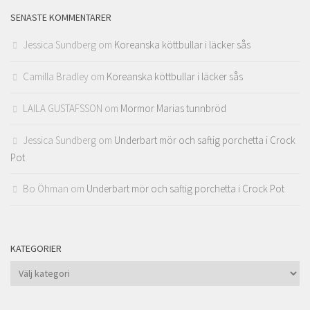
SENASTE KOMMENTARER
Jessica Sundberg
om
Koreanska köttbullar i läcker sås
Camilla Bradley
om
Koreanska köttbullar i läcker sås
LAILA GUSTAFSSON
om
Mormor Marias tunnbröd
Jessica Sundberg
om
Underbart mör och saftig porchetta i Crock
Pot
Bo Öhman
om
Underbart mör och saftig porchetta i Crock Pot
KATEGORIER
Kategorier