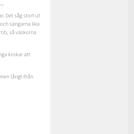
re.
. Det såg stort ut
 och sängarna lika
erob, så väskorna
nga krokar att
men långt ifrån