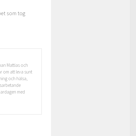
apet som tog
man Mattias och
r om att leva sunt
äning och hälsa,
idsarbetande
i vardagen med