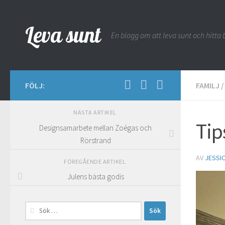
Hoppa till innehåll
Leva sunt
En blogg om att leva sunt och hitta b
FÖLJ:
FAMILJ
/
NÄSTA ARTIKEL
Tip
Designsamarbete mellan Zoégas och
Rörstrand
AV
JESSI
FÖREGÅENDE ARTIKEL
Julens bästa godis
Sök
efter: