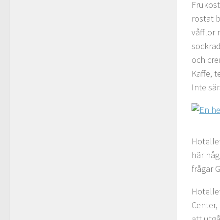
Frukost
rostat 
våfflor 
sockrad
och cre
Kaffe, 
Inte sär
Hotelle
här någ
frågar 
Hotelle
Center,
att utgå