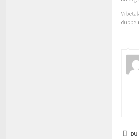
Vi beta
dubbelr
DU 