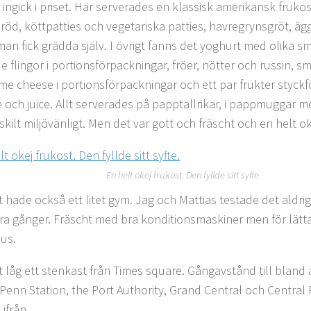
 ingick i priset. Här serverades en klassisk amerikansk fruko
bröd, köttpatties och vegetariska patties, havregrynsgröt, äg
man fick grädda själv. I övrigt fanns det yoghurt med olika s
e flingor i portionsförpackningar, fröer, nötter och russin,
me cheese i portionsförpackningar och ett par frukter styckf
te och juice. Allt serverades på papptallrikar, i pappmuggar m
skilt miljövänligt. Men det var gott och fräscht och en helt o
En helt okej frukost. Den fyllde sitt syfte.
t hade också ett litet gym. Jag och Mattias testade det aldr
ra gånger. Fräscht med bra konditionsmaskiner men för lätt
Gus.
t låg ett stenkast från Times square. Gångavstånd till bland
 Penn Station, the Port Authority, Grand Central och Central P
 ifrån.