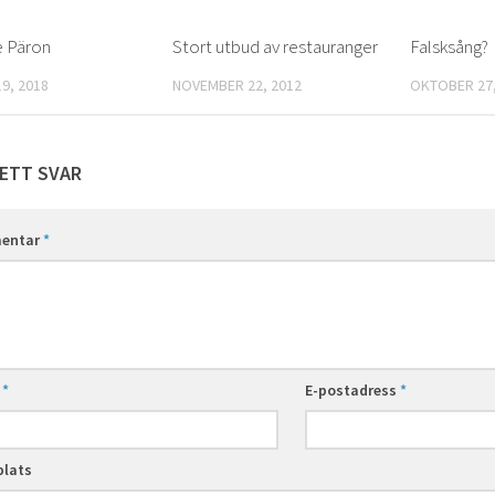
e Päron
0
Stort utbud av restauranger
2
Falsksång?
9, 2018
NOVEMBER 22, 2012
OKTOBER 27,
ETT SVAR
entar
*
n
*
E-postadress
*
lats