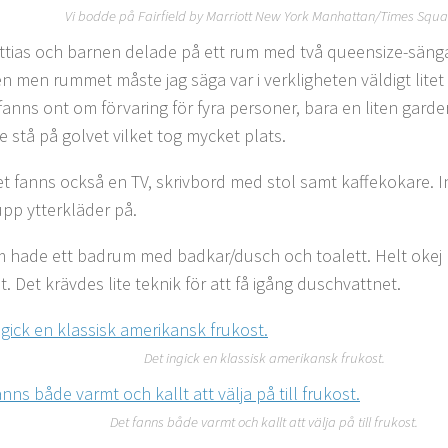
Vi bodde på Fairfield by Marriott New York Manhattan/Times Squa
ttias och barnen delade på ett rum med två queensize-sängar
en men rummet måste jag säga var i verkligheten väldigt litet
 fanns ont om förvaring för fyra personer, bara en liten gard
 stå på golvet vilket tog mycket plats.
t fanns också en TV, skrivbord med stol samt kaffekokare. I
pp ytterkläder på.
m hade ett badrum med badkar/dusch och toalett. Helt okej 
. Det krävdes lite teknik för att få igång duschvattnet.
Det ingick en klassisk amerikansk frukost.
Det fanns både varmt och kallt att välja på till frukost.