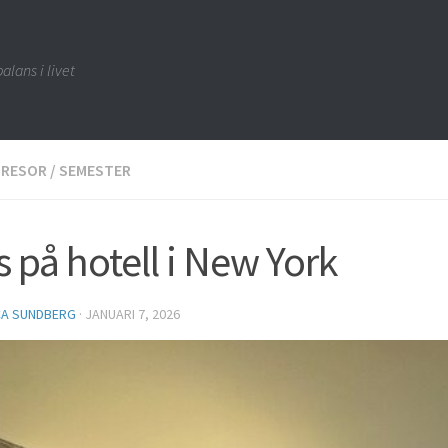
alans i livet
RESOR
/
SEMESTER
s på hotell i New York
CA SUNDBERG
·
JANUARI 7, 2026