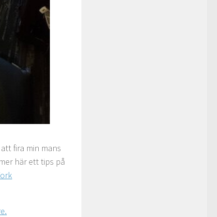
r att fira min mans
mer här ett tips på
York