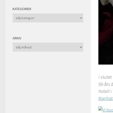
KATEGORIER
Kategorier
ARKIV
Arkiv
I slute
50-års d
hotell 
Manhat