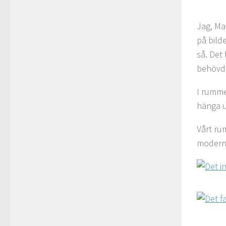
Jag, Ma
på bild
så. Det
behövde
I rumme
hänga u
Vårt ru
modernt