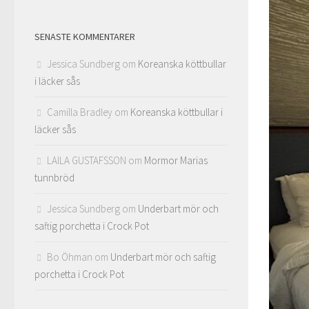
SENASTE KOMMENTARER
Jessica Sundberg
om
Koreanska köttbullar
i läcker sås
Camilla Bradley
om
Koreanska köttbullar i
läcker sås
LAILA GUSTAFSSON
om
Mormor Marias
tunnbröd
Jessica Sundberg
om
Underbart mör och
saftig porchetta i Crock Pot
Bo Öhman
om
Underbart mör och saftig
porchetta i Crock Pot