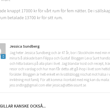
lade knappt 17000 kr för vårt rum för fem nätter. De i sällsk
um betalade 13700 kr för sitt rum.
Jessica Sundberg
Jag heter Jessica Sundberg och är 47 år, bor i Stockholm med min 
mina två älskade barn Filippa och Gustaf. Bloggen Leva Sunt handla
och hitta balans på alla plan i livet. Jag blandar kost och recept, tr
resor och vardag och hur man får detta att gå ihop i livet som helt
förälder. Bloggen är helt enkelt en livsstilsblogg nischat mot hälsa 
inriktning mot familj. För att komma i kontakt med mig kan du maila:
jess.sndbrg@gmail.com eller jessica@attlevasunt.se.
GILLAR KANSKE OCKSÅ...