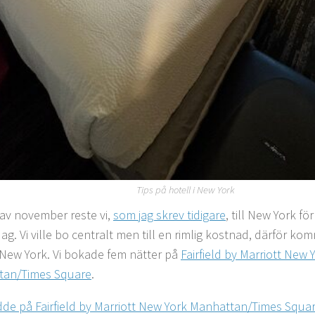
Tips på hotell i New York
t av november reste vi,
som jag skrev tidigare
, till New York fö
ag. Vi ville bo centralt men till en rimlig kostnad, därför kom
i New York. Vi bokade fem nätter på
Fairfield by Marriott New 
tan/Times Square
.