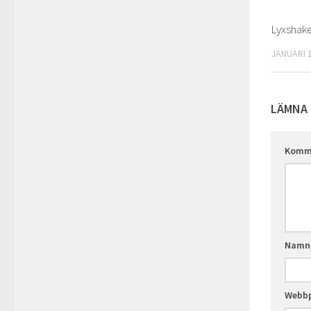
Lyxshak
JANUARI 1
LÄMNA 
Komm
Nam
Webbp