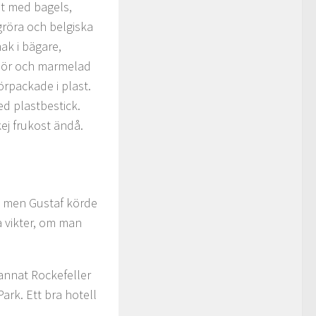
st med bagels,
gröra och belgiska
mak i bägare,
 smör och marmelad
örpackade i plast.
ed plastbestick.
kej frukost ändå.
ig men Gustaf körde
a vikter, om man
 annat Rockefeller
ark. Ett bra hotell