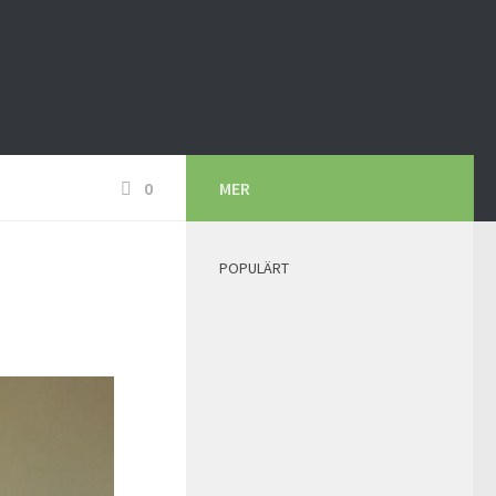
0
MER
POPULÄRT