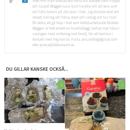
med min man Mattias och mina två älskade barn Filippa
och Gustaf. Bloggen Leva Sunt handlar om att leva sunt
och hitta balans på alla plan i livet. Jag blandar kost och
recept, träning och hälsa, resor och vardag och hur man
får detta att gå ihop i livet som heltidsarbetande förälder.
Bloggen är helt enkelt en livsstilsblogg nischat mot hälsa i
vardagen med inriktning mot familj. För att komma i
kontakt med mig kan du maila: jess.sndbrg@gmail.com
eller jessica@attlevasunt.se.
DU GILLAR KANSKE OCKSÅ...
0
1