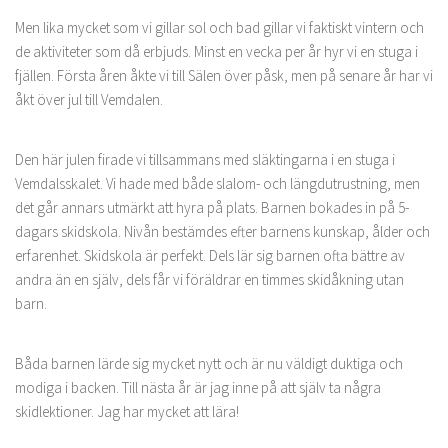
Men lika mycket som vi gillar sol och bad gillar vi faktiskt vintern och
de aktiviteter som då erbjuds. Minst en vecka per år hyr vi en stuga i
fjällen. Första åren åkte vi till Sälen över påsk, men på senare år har vi
åkt över jul till Vemdalen.
Den här julen firade vi tillsammans med släktingarna i en stuga i
Vemdalsskalet. Vi hade med både slalom- och längdutrustning, men
det går annars utmärkt att hyra på plats. Barnen bokades in på 5-
dagars skidskola. Nivån bestämdes efter barnens kunskap, ålder och
erfarenhet. Skidskola är perfekt. Dels lär sig barnen ofta bättre av
andra än en själv, dels får vi föräldrar en timmes skidåkning utan
barn.
Båda barnen lärde sig mycket nytt och är nu väldigt duktiga och
modiga i backen. Till nästa år är jag inne på att själv ta några
skidlektioner. Jag har mycket att lära!