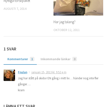
Nyttiga torskpaket
AUGUSTI 7, 2014
Har jag talang?
OKTOBER 12, 2011
1 SVAR
Kommentarer
1
Inkommande länkar
0
Fnulan
januari 15, 2013 kl. 9:52 e m
Jag har stått på skidor EN gång i mitt liv… händer nog inte fler
gånger….
kram
LÄMNA ETT SVAR