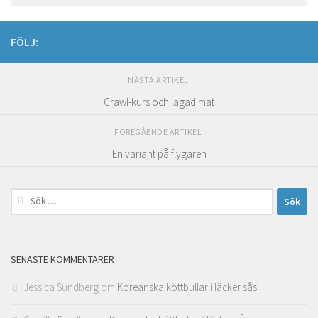
FÖLJ:
NÄSTA ARTIKEL
Crawl-kurs och lagad mat
FÖREGÅENDE ARTIKEL
En variant på flygaren
Sök
efter:
SENASTE KOMMENTARER
Jessica Sundberg
om
Koreanska köttbullar i läcker sås