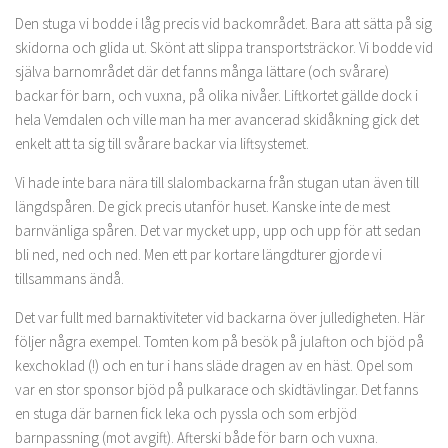
Den stuga vi bodde i låg precis vid backområdet. Bara att sätta på sig
skidorna och glida ut. Skönt att slippa transportsträckor. Vi bodde vid
själva barnområdet där det fanns många lättare (och svårare)
backar för barn, och vuxna, på olika nivåer. Liftkortet gällde dock i
hela Vemdalen och ville man ha mer avancerad skidåkning gick det
enkelt att ta sig till svårare backar via liftsystemet.
Vi hade inte bara nära till slalombackarna från stugan utan även till
längdspåren. De gick precis utanför huset. Kanske inte de mest
barnvänliga spåren. Det var mycket upp, upp och upp för att sedan
bli ned, ned och ned. Men ett par kortare längdturer gjorde vi
tillsammans ändå.
Det var fullt med barnaktiviteter vid backarna över julledigheten. Här
följer några exempel. Tomten kom på besök på julafton och bjöd på
kexchoklad (!) och en tur i hans släde dragen av en häst. Opel som
var en stor sponsor bjöd på pulkarace och skidtävlingar. Det fanns
en stuga där barnen fick leka och pyssla och som erbjöd
barnpassning (mot avgift). Afterski både för barn och vuxna.