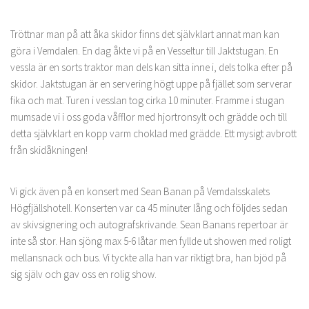
Tröttnar man på att åka skidor finns det självklart annat man kan
göra i Vemdalen. En dag åkte vi på en Vesseltur till Jaktstugan. En
vessla är en sorts traktor man dels kan sitta inne i, dels tolka efter på
skidor. Jaktstugan är en servering högt uppe på fjället som serverar
fika och mat. Turen i vesslan tog cirka 10 minuter. Framme i stugan
mumsade vi i oss goda våfflor med hjortronsylt och grädde och till
detta självklart en kopp varm choklad med grädde. Ett mysigt avbrott
från skidåkningen!
Vi gick även på en konsert med Sean Banan på Vemdalsskalets
Högfjällshotell. Konserten var ca 45 minuter lång och följdes sedan
av skivsignering och autografskrivande. Sean Banans repertoar är
inte så stor. Han sjöng max 5-6 låtar men fyllde ut showen med roligt
mellansnack och bus. Vi tyckte alla han var riktigt bra, han bjöd på
sig själv och gav oss en rolig show.