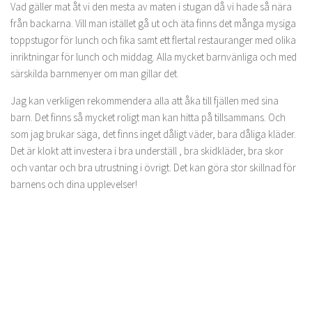
Vad gäller mat åt vi den mesta av maten i stugan då vi hade så nära
från backarna. Vill man istället gå ut och äta finns det många mysiga
toppstugor för lunch och fika samt ett flertal restauranger med olika
inriktningar för lunch och middag. Alla mycket barnvänliga och med
särskilda barnmenyer om man gillar det.
Jag kan verkligen rekommendera alla att åka till fjällen med sina
barn. Det finns så mycket roligt man kan hitta på tillsammans. Och
som jag brukar säga, det finns inget dåligt väder, bara dåliga kläder.
Det är klokt att investera i bra underställ , bra skidkläder, bra skor
och vantar och bra utrustning i övrigt. Det kan göra stor skillnad för
barnens och dina upplevelser!