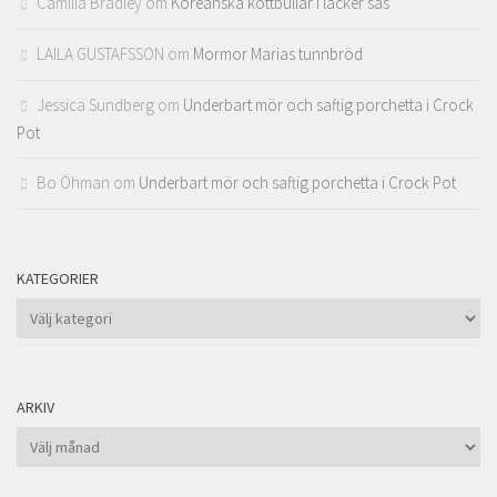
Camilla Bradley
om
Koreanska köttbullar i läcker sås
LAILA GUSTAFSSON
om
Mormor Marias tunnbröd
Jessica Sundberg
om
Underbart mör och saftig porchetta i Crock
Pot
Bo Öhman
om
Underbart mör och saftig porchetta i Crock Pot
KATEGORIER
Kategorier
ARKIV
Arkiv