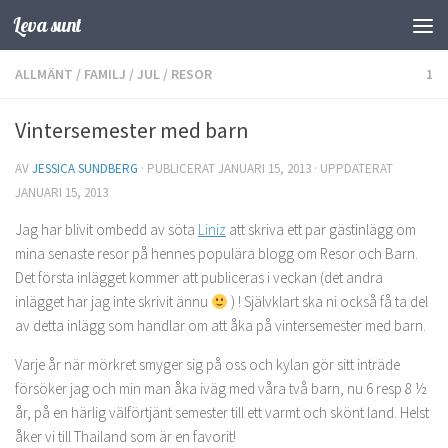
Leva sunt
Hoppa till innehåll
ALLMÄNT
/
FAMILJ
/
JUL
/
RESOR
1
Vintersemester med barn
AV
JESSICA SUNDBERG
· PUBLICERAT
JANUARI 15, 2013
· UPPDATERAT
JANUARI 15, 2013
Jag har blivit ombedd av söta
Liniz
att skriva ett par gästinlägg om
mina senaste resor på hennes populära blogg om Resor och Barn.
Det första inlägget kommer att publiceras i veckan (det andra
inlägget har jag inte skrivit ännu
) ! Självklart ska ni också få ta del
av detta inlägg som handlar om att åka på vintersemester med barn.
Varje år när mörkret smyger sig på oss och kylan gör sitt inträde
försöker jag och min man åka iväg med våra två barn, nu 6 resp 8 ½
år, på en härlig välförtjänt semester till ett varmt och skönt land. Helst
åker vi till Thailand som är en favorit!