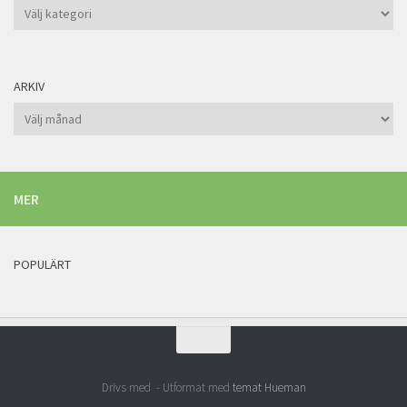
Kategorier
ARKIV
Arkiv
MER
POPULÄRT
Drivs med
- Utformat med
temat Hueman