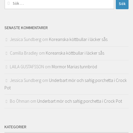
Sök
efter:
SENASTE KOMMENTARER
Jessica Sundberg
om
Koreanska köttbullar i läcker sås
Camilla Bradley
om
Koreanska köttbullar i läcker sås
LAILA GUSTAFSSON
om
Mormor Marias tunnbröd
Jessica Sundberg
om
Underbart mör och saftig porchetta i Crock
Pot
Bo Öhman
om
Underbart mör och saftig porchetta i Crock Pot
KATEGORIER