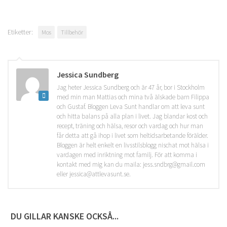
Etiketter:
Mos
Tillbehör
Jessica Sundberg
Jag heter Jessica Sundberg och är 47 år, bor i Stockholm
med min man Mattias och mina två älskade barn Filippa
och Gustaf. Bloggen Leva Sunt handlar om att leva sunt
och hitta balans på alla plan i livet. Jag blandar kost och
recept, träning och hälsa, resor och vardag och hur man
får detta att gå ihop i livet som heltidsarbetande förälder.
Bloggen är helt enkelt en livsstilsblogg nischat mot hälsa i
vardagen med inriktning mot familj. För att komma i
kontakt med mig kan du maila: jess.sndbrg@gmail.com
eller jessica@attlevasunt.se.
DU GILLAR KANSKE OCKSÅ...