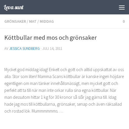
Leva sunt
Hoppa till innehåll
GRÖNSAKER
/
MAT
/
MIDDAG
0
Köttbullar med mos och grönsaker
AV
JESSICA SUNDBERG
·
JULI 14, 2011
Mycket god middag idag! Enkelt och gott och alltid uppskattat av oss
alla. Stor som liten! Mamma Scans köttbullar är kanske ingen höjdare
egentligen om man tänker innehållsmässigt, men mycket gott och
perfekt att ta till när man inte orkar rulla sina egna köttbullar. När
man dessutom hittar 1 kg för 30 kronor så slår jag gärna till. Idag
hade jag mos till köttbullarna, grönsaker, senap och även räksallad
och rostad lök. Mummmmmms…..