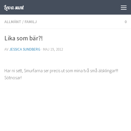
Leva sunt
Hoppa till innehåll
ALLMÄNT
/
FAMILJ
0
Lika som bär?!
AV
JESSICA SUNDBERG
·
MAJ 19, 2012
Har ni sett, Smurfarna ser precis ut som mina två små älsklingar!!!
Sötnosar!