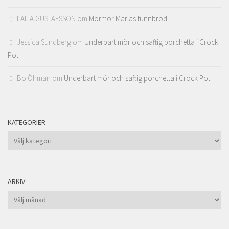
LAILA GUSTAFSSON
om
Mormor Marias tunnbröd
Jessica Sundberg
om
Underbart mör och saftig porchetta i Crock
Pot
Bo Öhman
om
Underbart mör och saftig porchetta i Crock Pot
KATEGORIER
Kategorier
ARKIV
Arkiv