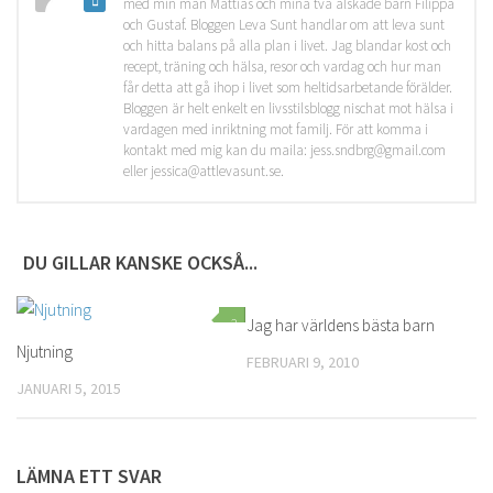
med min man Mattias och mina två älskade barn Filippa
och Gustaf. Bloggen Leva Sunt handlar om att leva sunt
och hitta balans på alla plan i livet. Jag blandar kost och
recept, träning och hälsa, resor och vardag och hur man
får detta att gå ihop i livet som heltidsarbetande förälder.
Bloggen är helt enkelt en livsstilsblogg nischat mot hälsa i
vardagen med inriktning mot familj. För att komma i
kontakt med mig kan du maila: jess.sndbrg@gmail.com
eller jessica@attlevasunt.se.
DU GILLAR KANSKE OCKSÅ...
2
Jag har världens bästa barn
1
Njutning
FEBRUARI 9, 2010
JANUARI 5, 2015
LÄMNA ETT SVAR