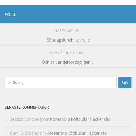
FÖLJ:
NÄSTA ARTIKEL
Söndagslunch i en rulle
FÖREGÅENDE ARTIKEL
Och så var det lördag igen…
Sök
efter:
SENASTE KOMMENTARER
Jessica Sundberg
om
Koreanska köttbullar i läcker sås
Camilla Bradley
om
Koreanska köttbullar i läcker sås