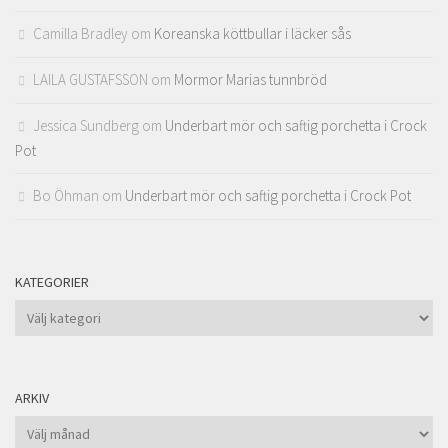
Camilla Bradley
om
Koreanska köttbullar i läcker sås
LAILA GUSTAFSSON
om
Mormor Marias tunnbröd
Jessica Sundberg
om
Underbart mör och saftig porchetta i Crock
Pot
Bo Öhman
om
Underbart mör och saftig porchetta i Crock Pot
KATEGORIER
Kategorier
ARKIV
Arkiv