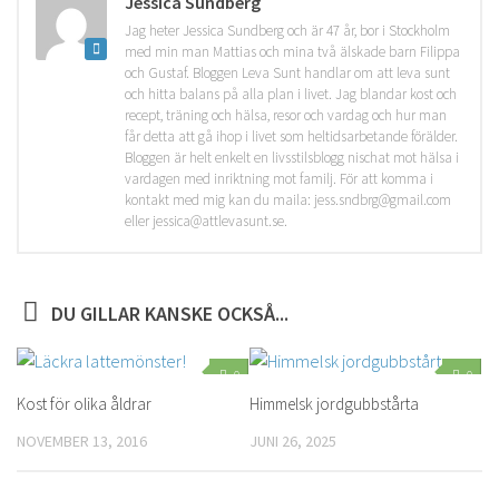
Jessica Sundberg
Jag heter Jessica Sundberg och är 47 år, bor i Stockholm
med min man Mattias och mina två älskade barn Filippa
och Gustaf. Bloggen Leva Sunt handlar om att leva sunt
och hitta balans på alla plan i livet. Jag blandar kost och
recept, träning och hälsa, resor och vardag och hur man
får detta att gå ihop i livet som heltidsarbetande förälder.
Bloggen är helt enkelt en livsstilsblogg nischat mot hälsa i
vardagen med inriktning mot familj. För att komma i
kontakt med mig kan du maila: jess.sndbrg@gmail.com
eller jessica@attlevasunt.se.
DU GILLAR KANSKE OCKSÅ...
0
0
Kost för olika åldrar
Himmelsk jordgubbstårta
NOVEMBER 13, 2016
JUNI 26, 2025