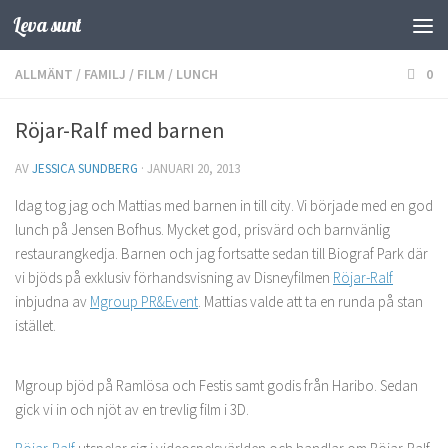
Leva sunt
Hoppa till innehåll
ALLMÄNT
/
FAMILJ
/
FILM
/
LUNCH
0
Röjar-Ralf med barnen
AV
JESSICA SUNDBERG
·
JANUARI 20, 2013
Idag tog jag och Mattias med barnen in till city. Vi började med en god
lunch på Jensen Bofhus. Mycket god, prisvärd och barnvänlig
restaurangkedja. Barnen och jag fortsatte sedan till Biograf Park där
vi bjöds på exklusiv förhandsvisning av Disneyfilmen
Röjar-Ralf
inbjudna av
Mgroup PR&Event
. Mattias valde att ta en runda på stan
istället.
Mgroup bjöd på Ramlösa och Festis samt godis från Haribo. Sedan
gick vi in och njöt av en trevlig film i 3D.