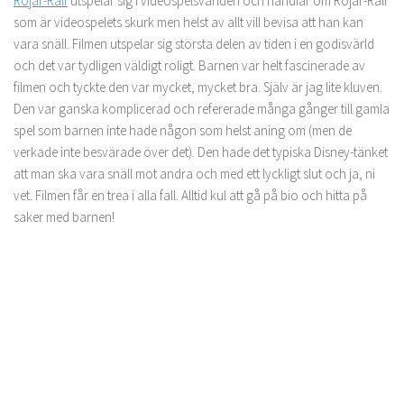
Röjar-Ralf
utspelar sig i videospelsvärlden och handlar om Röjar-Ralf
som är videospelets skurk men helst av allt vill bevisa att han kan
vara snäll. Filmen utspelar sig största delen av tiden i en godisvärld
och det var tydligen väldigt roligt. Barnen var helt fascinerade av
filmen och tyckte den var mycket, mycket bra. Själv är jag lite kluven.
Den var ganska komplicerad och refererade många gånger till gamla
spel som barnen inte hade någon som helst aning om (men de
verkade inte besvärade över det). Den hade det typiska Disney-tänket
att man ska vara snäll mot andra och med ett lyckligt slut och ja, ni
vet. Filmen får en trea i alla fall. Alltid kul att gå på bio och hitta på
saker med barnen!