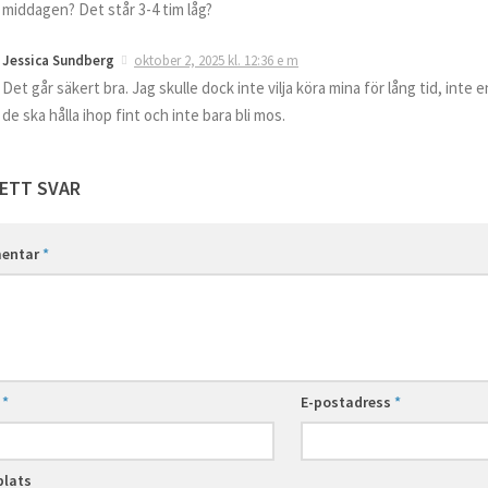
middagen? Det står 3-4 tim låg?
Jessica Sundberg
oktober 2, 2025 kl. 12:36 e m
Det går säkert bra. Jag skulle dock inte vilja köra mina för lång tid, inte ens
de ska hålla ihop fint och inte bara bli mos.
ETT SVAR
entar
*
n
*
E-postadress
*
lats