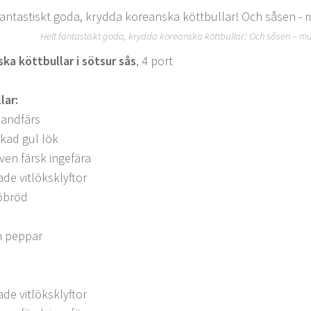
Helt fantastiskt goda, krydda koreanska köttbullar! Och såsen – m
ka köttbullar i sötsur sås
, 4 port
lar:
landfärs
ckad gul lök
iven färsk ingefära
ade vitlöksklyftor
röbröd
h peppar
ade vitlöksklyftor