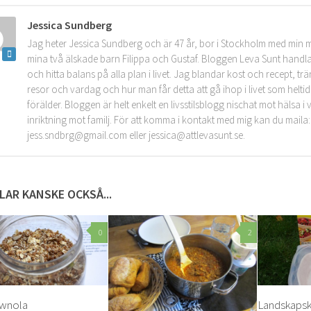
Jessica Sundberg
Jag heter Jessica Sundberg och är 47 år, bor i Stockholm med min 
mina två älskade barn Filippa och Gustaf. Bloggen Leva Sunt handla
och hitta balans på alla plan i livet. Jag blandar kost och recept, tr
resor och vardag och hur man får detta att gå ihop i livet som helt
förälder. Bloggen är helt enkelt en livsstilsblogg nischat mot hälsa 
inriktning mot familj. För att komma i kontakt med mig kan du maila:
jess.sndbrg@gmail.com eller jessica@attlevasunt.se.
LAR KANSKE OCKSÅ...
0
2
wnola
Landskaps