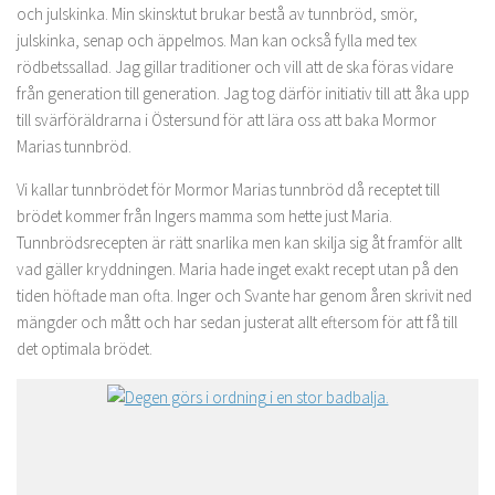
och julskinka. Min skinsktut brukar bestå av tunnbröd, smör,
julskinka, senap och äppelmos. Man kan också fylla med tex
rödbetssallad. Jag gillar traditioner och vill att de ska föras vidare
från generation till generation. Jag tog därför initiativ till att åka upp
till svärföräldrarna i Östersund för att lära oss att baka Mormor
Marias tunnbröd.
Vi kallar tunnbrödet för Mormor Marias tunnbröd då receptet till
brödet kommer från Ingers mamma som hette just Maria.
Tunnbrödsrecepten är rätt snarlika men kan skilja sig åt framför allt
vad gäller kryddningen. Maria hade inget exakt recept utan på den
tiden höftade man ofta. Inger och Svante har genom åren skrivit ned
mängder och mått och har sedan justerat allt eftersom för att få till
det optimala brödet.