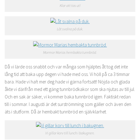
Klar att tas ut!
Låt svalna på duk.
Mormor Marias hembakta tunnbröd.
Då vi lärde oss snabbt och var många som hjälptes åt tog det inte
lång tid att baka upp degen vi hade med oss. Vi höll på ca 3 timmar
bara. Hade vi haft mer deg hade vi gärna fortsatt! Nöjda och glada
åkte vi därifrån med ett gäng tunnbrödkakor som ska njutas av till jul.
Och en sak är säker, vi kommer baka tunnbröd igen. Faktiskt redan
till i sommar. I augusti är det surströmming som gäller och även den
äts i stutform. Då är hembakt tunnbröd en självklarhet.
Vi gillar korv till lunch i bakugnen.