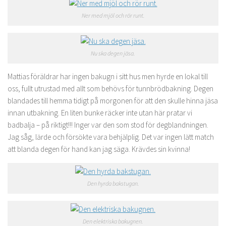
Ner med mjöl och rör runt.
Nu ska degen jäsa.
Mattias föräldrar har ingen bakugn i sitt hus men hyrde en lokal till
oss, fullt utrustad med allt som behövs för tunnbrödbakning. Degen
blandades till hemma tidigt på morgonen för att den skulle hinna jäsa
innan utbakning. En liten bunke räcker inte utan här pratar vi
badbalja – på riktigt!!! Inger var den som stod för degblandningen.
Jag såg, lärde och försökte vara behjälplig. Det var ingen lätt match
att blanda degen för hand kan jag säga. Krävdes sin kvinna!
Den hyrda bakstugan.
Den elektriska bakugnen.