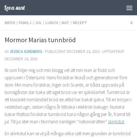
Leva sunt
Hoppa till innehåll
BRÖD
/
FAMILJ
/
JUL
/
LUNCH
/
MAT
/
RECEPT
8
Mormor Marias tunnbröd
AV
JESSICA SUNDBERG
· PUBLICERAT
DECEMBER 14, 2016
· UPPDATERAT
DECEMBER 14, 2016
Ni som följer mig och min blogg vet att min man är född och
uppvuxen i Östersund. Hans föräldrar likaså och generationer före
dom. Min mans föräldrar, Inger och Svante, är båda uppväxta på
bondgårdar där baka sitt eget bröd var en självklarhet. Tunnbröd är
ett klassiskt norrländskt bröd de alltid har bakat själva. Till en början i
vedeldad ugn, sedan några år tillbaka i elektrisk bakugn. Numera
bakar Mattias föräldrar tunnbröd bara någon gång per år, främst till
jul. Till jul äter man i Norrland nämligen ”nationalrätten”
skinkstut
.
En skinkstut kan se ut på många olika sätt men grunden är tunnbröd