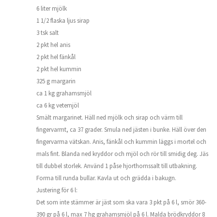
6 liter mjölk
1 1/2 flaska ljus sirap
3 tsk salt
2 pkt hel anis
2 pkt hel fänkål
2 pkt hel kummin
325 g margarin
ca 1 kg grahamsmjöl
ca 6 kg vetemjöl
Smält margarinet. Häll ned mjölk och sirap och värm till
fingervarmt, ca 37 grader. Smula ned jästen i bunke. Häll över den
fingervarma vätskan. Anis, fänkål och kummin läggs i mortel och
mals fint. Blanda ned kryddor och mjöl och rör till smidig deg. Jäs
till dubbel storlek. Använd 1 påse hjorthornssalt till utbakning.
Forma till runda bullar. Kavla ut och grädda i bakugn.
Justering för 6 l:
Det som inte stämmer är jäst som ska vara 3 pkt på 6 l, smör 360-
390 gr på 6 l, max 7 hg grahamsmjöl på 6 l. Malda brödkryddor 8