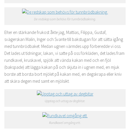
De redskap som behövs för tunnbrödbakning.
Efter en stärkande frukost åkte jag, Mattias, Filippa, Gustaf,
svägerskan Malin, Inger och Svante till bakstugan för att sätta igång
med tunnbrödbaket. Medan ugnen värmdes upp förberedde vi oss.
Det lades ut tidningar, lakan, vi satte på oss förkläden, det lades fram
rundkavel, kruskavel, spjölk att vända kakan med och en fjöl
(bakspade) att lägga kakan på och skjuta in i ugnen med, en mjuk
borste att borsta bort mjölet på kakan med, en degskrapa eller kniv
att skära degen med samt en mjölsikt.
Upptag och uttag av degbitar.
Rundkavel omgång ett.