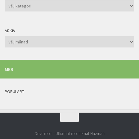
Kategorier
ARKIV
Arkiv
MER
POPULÄRT
Drivs med
- Utformat med
temat Hueman