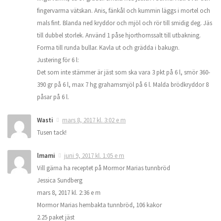
fingervarma vätskan. Anis, fänkål och kummin läggs i mortel och
mals fint. Blanda ned kryddor och mjöl och rör till smidig deg. Jäs
till dubbel storlek. Använd 1 påse hjorthornssalt till utbakning.
Forma till runda bullar. Kavla ut och grädda i bakugn.
Justering för 6 l:
Det som inte stämmer är jäst som ska vara 3 pkt på 6 l, smör 360-
390 gr på 6 l, max 7 hg grahamsmjöl på 6 l. Malda brödkryddor 8
påsar på 6 l.
Wasti
mars 8, 2017 kl. 3:02 e m
Tusen tack!
lmami
juni 9, 2017 kl. 1:05 e m
Vill gärna ha receptet på Mormor Marias tunnbröd
Jessica Sundberg
mars 8, 2017 kl. 2:36 e m
Mormor Marias hembakta tunnbröd, 106 kakor
2.25 paket jäst