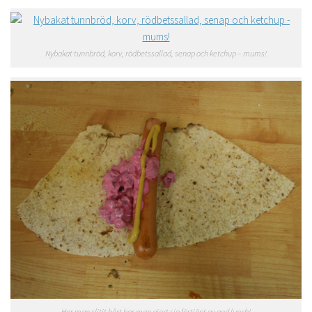
Nybakat tunnbröd, korv, rödbetssallad, senap och ketchup – mums!
Har man slitit hårt har man gjort sig förtjänt av god lunch!