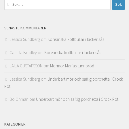
Sök
efter:
SENASTE KOMMENTARER
Jessica Sundberg
om
Koreanska köttbullar i läcker sås
Camilla Bradley
om
Koreanska köttbullar i läcker sås
LAILA GUSTAFSSON
om
Mormor Marias tunnbröd
Jessica Sundberg
om
Underbart mör och saftig porchetta i Crock
Pot
Bo Öhman
om
Underbart mör och saftig porchetta i Crock Pot
KATEGORIER