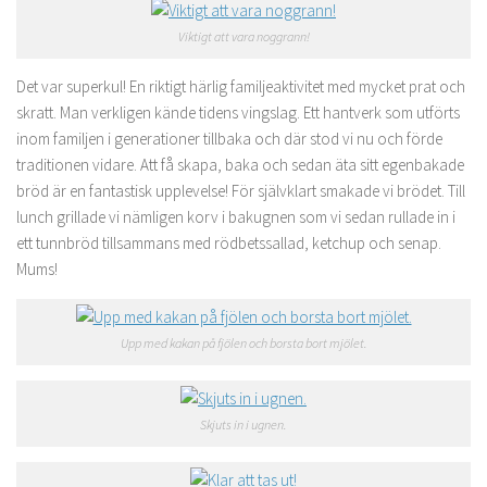
Viktigt att vara noggrann!
Det var superkul! En riktigt härlig familjeaktivitet med mycket prat och
skratt. Man verkligen kände tidens vingslag. Ett hantverk som utförts
inom familjen i generationer tillbaka och där stod vi nu och förde
traditionen vidare. Att få skapa, baka och sedan äta sitt egenbakade
bröd är en fantastisk upplevelse! För självklart smakade vi brödet. Till
lunch grillade vi nämligen korv i bakugnen som vi sedan rullade in i
ett tunnbröd tillsammans med rödbetssallad, ketchup och senap.
Mums!
Upp med kakan på fjölen och borsta bort mjölet.
Skjuts in i ugnen.