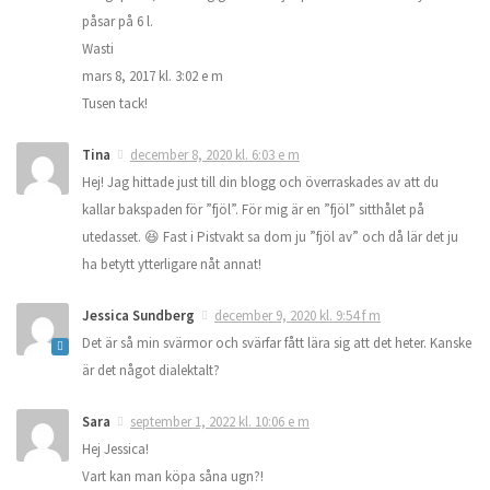
påsar på 6 l.
Wasti
mars 8, 2017 kl. 3:02 e m
Tusen tack!
Tina
december 8, 2020 kl. 6:03 e m
Hej! Jag hittade just till din blogg och överraskades av att du
kallar bakspaden för ”fjöl”. För mig är en ”fjöl” sitthålet på
utedasset. 😆 Fast i Pistvakt sa dom ju ”fjöl av” och då lär det ju
ha betytt ytterligare nåt annat!
Jessica Sundberg
december 9, 2020 kl. 9:54 f m
Det är så min svärmor och svärfar fått lära sig att det heter. Kanske
är det något dialektalt?
Sara
september 1, 2022 kl. 10:06 e m
Hej Jessica!
Vart kan man köpa såna ugn?!