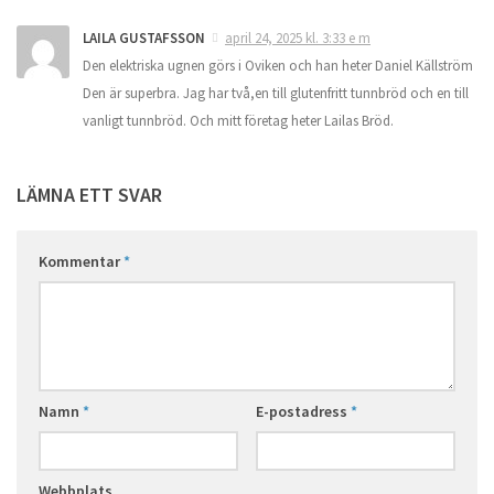
LAILA GUSTAFSSON
april 24, 2025 kl. 3:33 e m
Den elektriska ugnen görs i Oviken och han heter Daniel Källström
Den är superbra. Jag har två,en till glutenfritt tunnbröd och en till
vanligt tunnbröd. Och mitt företag heter Lailas Bröd.
LÄMNA ETT SVAR
Kommentar
*
Namn
*
E-postadress
*
Webbplats