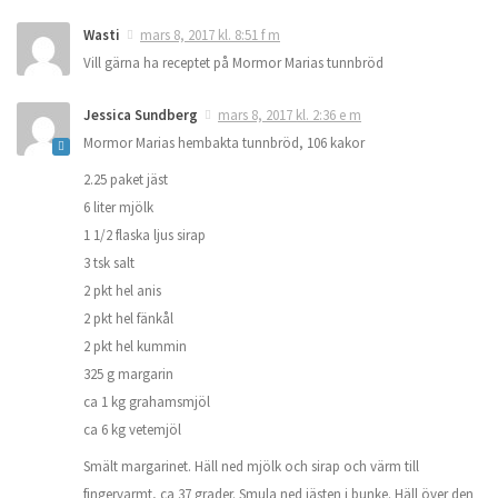
Wasti
mars 8, 2017 kl. 8:51 f m
Vill gärna ha receptet på Mormor Marias tunnbröd
Jessica Sundberg
mars 8, 2017 kl. 2:36 e m
Mormor Marias hembakta tunnbröd, 106 kakor
2.25 paket jäst
6 liter mjölk
1 1/2 flaska ljus sirap
3 tsk salt
2 pkt hel anis
2 pkt hel fänkål
2 pkt hel kummin
325 g margarin
ca 1 kg grahamsmjöl
ca 6 kg vetemjöl
Smält margarinet. Häll ned mjölk och sirap och värm till
fingervarmt, ca 37 grader. Smula ned jästen i bunke. Häll över den