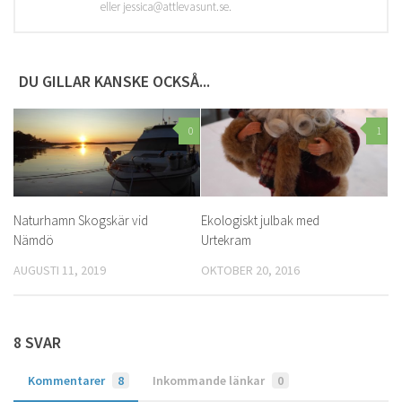
eller jessica@attlevasunt.se.
DU GILLAR KANSKE OCKSÅ...
0
1
Naturhamn Skogskär vid
Ekologiskt julbak med
Nämdö
Urtekram
AUGUSTI 11, 2019
OKTOBER 20, 2016
8 SVAR
Kommentarer
8
Inkommande länkar
0