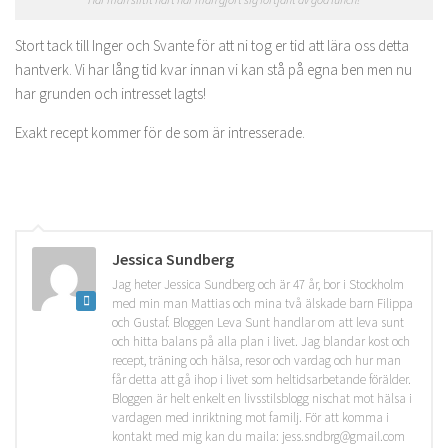
Stort tack till Inger och Svante för att ni tog er tid att lära oss detta
hantverk. Vi har lång tid kvar innan vi kan stå på egna ben men nu
har grunden och intresset lagts!
Exakt recept kommer för de som är intresserade.
Jessica Sundberg
Jag heter Jessica Sundberg och är 47 år, bor i Stockholm
med min man Mattias och mina två älskade barn Filippa
och Gustaf. Bloggen Leva Sunt handlar om att leva sunt
och hitta balans på alla plan i livet. Jag blandar kost och
recept, träning och hälsa, resor och vardag och hur man
får detta att gå ihop i livet som heltidsarbetande förälder.
Bloggen är helt enkelt en livsstilsblogg nischat mot hälsa i
vardagen med inriktning mot familj. För att komma i
kontakt med mig kan du maila: jess.sndbrg@gmail.com