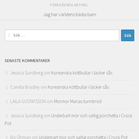
FÖREGÅENDE ARTIKEL
Jag har världens bästa barn
Sök
efter:
SENASTE KOMMENTARER
Jessica Sundberg
om
Koreanska köttbullar i läcker sås
Camilla Bradley
om
Koreanska köttbullar i läcker sås
LAILA GUSTAFSSON
om
Mormor Marias tunnbröd
Jessica Sundberg
om
Underbart mör och saftig porchetta i Crock
Pot
Bo Öhman
om
Underbart mör och saftig porchetta i Crock Pot