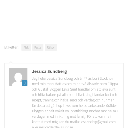
Etiketter:
Fisk
Pasta
Räkor
Jessica Sundberg
Jag heter Jessica Sundberg och är 47 år, bor i Stockholm
med min man Mattias och mina två älskade barn Filippa
och Gustaf. Bloggen Leva Sunt handlar om att leva sunt
och hitta balans på alla plan i livet. Jag blandar kost och
recept, träning och hälsa, resor och vardag och hur man
får detta att gå ihop i livet som heltidsarbetande förälder.
Bloggen är helt enkelt en livsstilsblogg nischat mot hälsa i
vardagen med inriktning mot familj. För att komma i
kontakt med mig kan du maila: jess.sndbrg@gmail.com
eller jessica@attlevasunt.se.