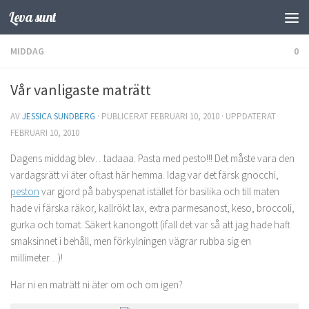
Leva sunt
Hoppa till innehåll
MIDDAG
0
Vår vanligaste maträtt
AV
JESSICA SUNDBERG
· PUBLICERAT
FEBRUARI 10, 2010
· UPPDATERAT
FEBRUARI 10, 2010
Dagens middag blev…tadaaa: Pasta med pesto!!! Det måste vara den
vardagsrätt vi äter oftast här hemma. Idag var det färsk gnocchi,
peston
var gjord på babyspenat istället för basilika och till maten
hade vi färska räkor, kallrökt lax, extra parmesanost, keso, broccoli,
gurka och tomat. Säkert kanongott (ifall det var så att jag hade haft
smaksinnet i behåll, men förkylningen vägrar rubba sig en
millimeter…)!
Har ni en maträtt ni äter om och om igen?