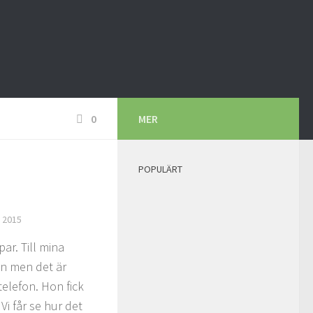
0
MER
POPULÄRT
 2015
par. Till mina
en men det är
telefon. Hon fick
Vi får se hur det