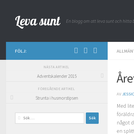
Hoppa till innehåll
Leva sunt
En blogg om att leva sunt och hitta b
FÖLJ:
ALLMÄN
NÄSTA ARTIKEL
Åre
Adventskalender 2015
FÖREGÅENDE ARTIKEL
AV
JESSI
Strunta i husmorstipsen
Med lite
föräldr
Sök
något d
efter:
en spli