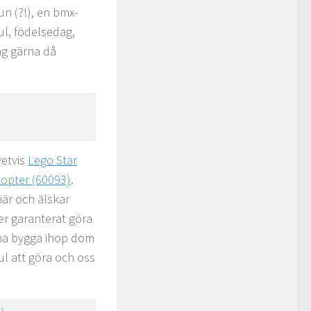
un (?!), en bmx-
jul, födelsedag,
ag gärna då
vetvis
Lego Star
kopter (60093)
.
iär och älskar
mer garanterat göra
nna bygga ihop dom
ul att göra och oss