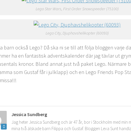
Lego Star Wars, First Order Snowspeeder (75100)
Lego City, Djuphavshelikopter (60093)
ra barn också Lego? Då ska ni se till att följa bloggen varje 
mer ha en fantastisk adventskalender där jag tävlar ut gry
usentals kronor. Bland annat just två paket Lego. Närmare 
amma som Gustaf får i julklapp) och en Lego Friends Pop Star
missa!!!
Jessica Sundberg
Jag heter Jessica Sundberg och är 47 år, bor i Stockholm med min 
mina två älskade barn Filippa och Gustaf. Bloggen Leva Sunt handla