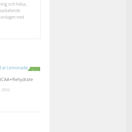
äning och hälsa,
idsarbetande
i vardagen med
0
BCAA+Rehydrate
 2022