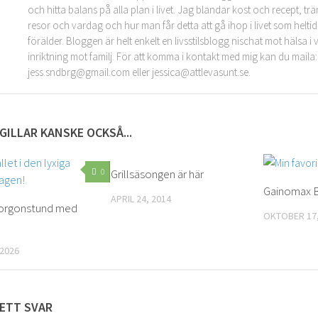
och hitta balans på alla plan i livet. Jag blandar kost och recept, tr
resor och vardag och hur man får detta att gå ihop i livet som helt
förälder. Bloggen är helt enkelt en livsstilsblogg nischat mot hälsa 
inriktning mot familj. För att komma i kontakt med mig kan du maila:
jess.sndbrg@gmail.com eller jessica@attlevasunt.se.
GILLAR KANSKE OCKSÅ...
0
Grillsäsongen är här
2
Gainomax 
APRIL 24, 2014
orgonstund med
OKTOBER 17,
 2026
ETT SVAR