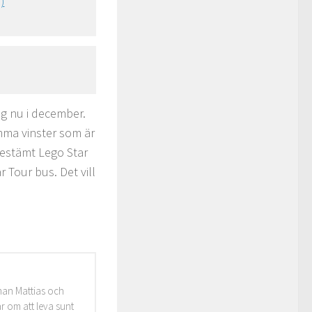
dag nu i december.
mma vinster som är
bestämt Lego Star
 Tour bus. Det vill
man Mattias och
r om att leva sunt