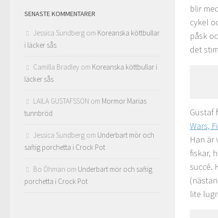
blir me
SENASTE KOMMENTARER
cykel 
Jessica Sundberg
om
Koreanska köttbullar
påsk oc
i läcker sås
det sti
Camilla Bradley
om
Koreanska köttbullar i
läcker sås
LAILA GUSTAFSSON
om
Mormor Marias
Gustaf f
tunnbröd
Wars, F
Jessica Sundberg
om
Underbart mör och
Han är 
saftig porchetta i Crock Pot
fiskar,
succé. 
Bo Öhman
om
Underbart mör och saftig
(nästan
porchetta i Crock Pot
lite lug