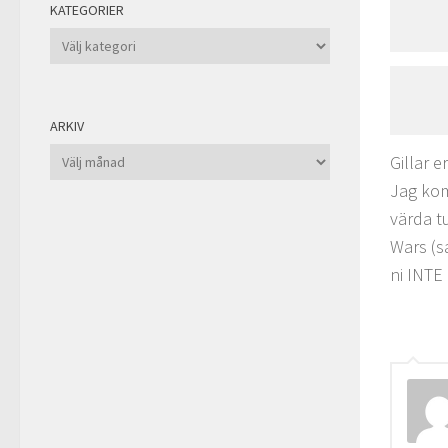
KATEGORIER
Kategorier
ARKIV
Arkiv
Gillar e
Jag kom
värda t
Wars (s
ni INTE 