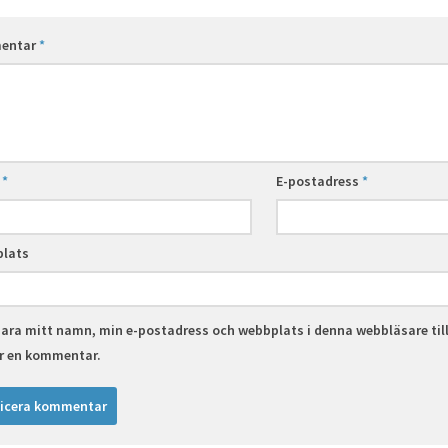
entar
*
n
*
E-postadress
*
lats
ara mitt namn, min e-postadress och webbplats i denna webbläsare til
er en kommentar.