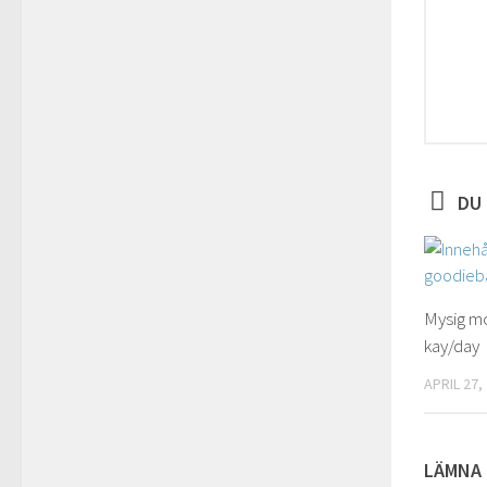
DU 
Mysig m
kay/day
APRIL 27,
LÄMNA 