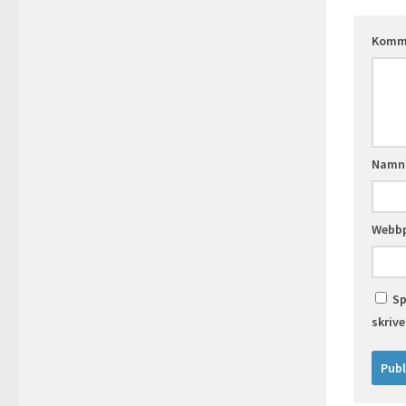
Komm
Nam
Webbp
Sp
skriv