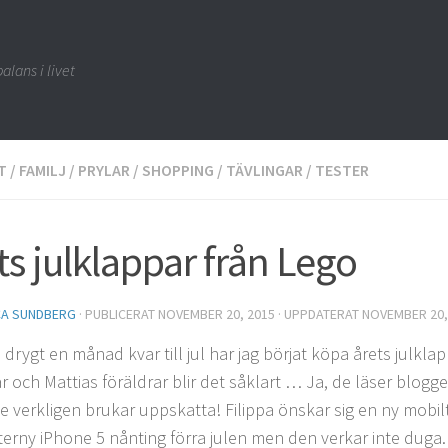
alans i livet
T
/
FAMILJ
/
PRYLAR
/
SHOPPING
/
TÄVLINGAR
/
TESTER
ts julklappar från Lego
CA SUNDBERG
· PUBLICERAT
NOVEMBER 20, 2015
· UPPDATERAT
NOVEMBER 20,
 drygt en månad kvar till jul har jag börjat köpa årets julklap
ar och Mattias föräldrar blir det såklart … Ja, de läser blogg
e verkligen brukar uppskatta! Filippa önskar sig en ny mobil
tterny iPhone 5 nånting förra julen men den verkar inte duga. 