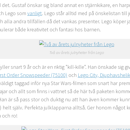
d det. Gustaf önskar sig bland annat en stjärnkikare, en harp
och Lego som
vanligt
. Lego står alltid med på önskelistan till 
h alla andra tillfällen då det vankas presenter. Lego köper j
mulerar både kreativitet och fantasi hos barnen.
Två av årets julnyheter från Lego
yller snart 9 år och är en riktig ”kill-kille”. Han önskade sig gi
irst Order Snowspeeder (75100)
och
Lego City, Djuphavsheli
väldigt taggad inför nya Star Wars-filmen som snart har prem
 hajar och allt som finns i vattnet så de här två paketen kom
Han är så pass stor och duktig nu att han även kommer ku
) helt själv. Perfekta julklapparna alltså. Ger honom något k
n och ro!