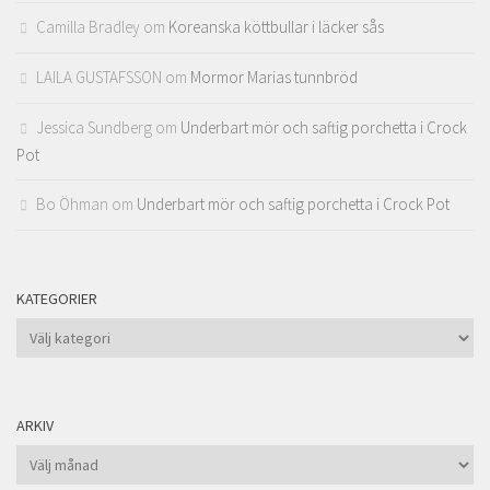
Camilla Bradley
om
Koreanska köttbullar i läcker sås
LAILA GUSTAFSSON
om
Mormor Marias tunnbröd
Jessica Sundberg
om
Underbart mör och saftig porchetta i Crock
Pot
Bo Öhman
om
Underbart mör och saftig porchetta i Crock Pot
KATEGORIER
Kategorier
ARKIV
Arkiv