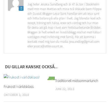
Jag heter Jessica Sundberg och är 47 år, bor i Stockholm
med min man Mattias och mina två älskade barn Filippa
och Gustaf. Bloggen Leva Sunt handlar om att leva sunt
och hitta balans på alla plan i livet. Jag blandar kost och
recept, träning och hälsa, resor och vardag och hur man
får detta att gå ihop i livet som heltidsarbetande förälder.
Bloggen är helt enkelt en livsstilsblogg nischat mot hälsa i
vardagen med inriktning mot familj. För att komma i
kontakt med mig kan du maila: jess.sndbrg@gmail.com
eller jessica@attlevasunt.se.
DU GILLAR KANSKE OCKSÅ...
0
Traditionell midsommarlunch
1
Frukost i världsklass
JUNI 22, 2012
OKTOBER 3, 2018