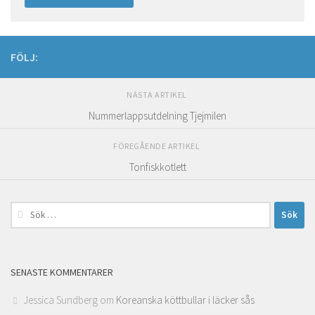
FÖLJ:
NÄSTA ARTIKEL
Nummerlappsutdelning Tjejmilen
FÖREGÅENDE ARTIKEL
Tonfiskkotlett
Sök
efter:
SENASTE KOMMENTARER
Jessica Sundberg
om
Koreanska köttbullar i läcker sås