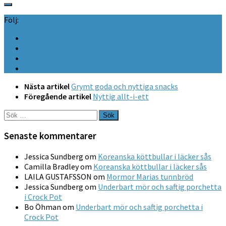
Följ:
Nästa artikel
Grymt goda och nyttiga snacks
Föregående artikel
Nyttig allt-i-ett
Sök
efter:
Senaste kommentarer
Jessica Sundberg
om
Koreanska köttbullar i läcker sås
Camilla Bradley
om
Koreanska köttbullar i läcker sås
LAILA GUSTAFSSON
om
Mormor Marias tunnbröd
Jessica Sundberg
om
Underbart mör och saftig porchetta
i Crock Pot
Bo Öhman
om
Underbart mör och saftig porchetta i
Crock Pot