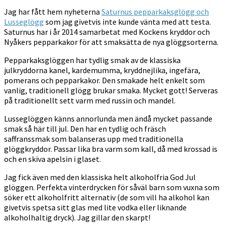
Jag har fått hem nyheterna
Saturnus pepparkaksglögg och
Lusseglögg
som jag givetvis inte kunde vänta med att testa.
Saturnus har i år 2014 samarbetat med Kockens kryddor och
Nyåkers pepparkakor för att smaksätta de nya glöggsorterna.
Pepparkaksglöggen har tydlig smak av de klassiska
julkryddorna kanel, kardemumma, kryddnejlika, ingefära,
pomerans och pepparkakor. Den smakade helt enkelt som
vanlig, traditionell glögg brukar smaka. Mycket gott! Serveras
på traditionellt sett varm med russin och mandel.
Lusseglöggen känns annorlunda men ändå mycket passande
smak så här till jul. Den har en tydlig och fräsch
saffranssmak som balanseras upp med traditionella
glöggkryddor. Passar lika bra varm som kall, då med krossad is
och en skiva apelsin i glaset.
Jag fick även med den klassiska helt alkoholfria God Jul
glöggen. Perfekta vinterdrycken för såväl barn som vuxna som
söker ett alkoholfritt alternativ (de som vill ha alkohol kan
givetvis spetsa sitt glas med lite vodka eller liknande
alkoholhaltig dryck). Jag gillar den skarpt!