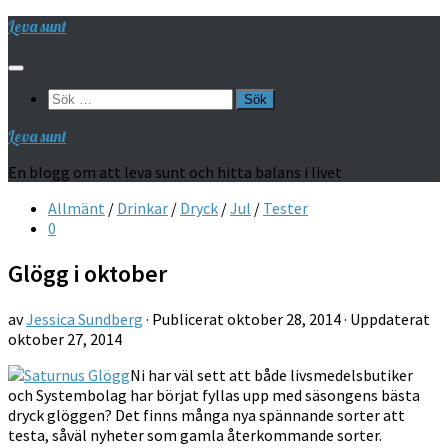
Hoppa
Leva sunt
till
innehåll
Sök
efter:
Leva sunt
En blogg om att leva sunt och hitta balans i livet
Allmänt
/
Drinkar
/
Dryck
/
Jul
/
Tester
0
Glögg i oktober
av
Jessica Sundberg
· Publicerat
oktober 28, 2014
· Uppdaterat
oktober 27, 2014
Ni har väl sett att både livsmedelsbutiker
och Systembolag har börjat fyllas upp med säsongens bästa
dryck glöggen? Det finns många nya spännande sorter att
testa, såväl nyheter som gamla återkommande sorter.