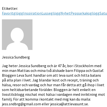
Etiketter:
Favorit
glögg
Inspiration
Lusseglögg
Nyhet
Pepparkaksglögg
Satu
Jessica Sundberg
Jag heter Jessica Sundberg och är 47 år, bor i Stockholm med
min man Mattias och mina två älskade barn Filippa och Gustaf.
Bloggen Leva Sunt handlar om att leva sunt och hitta balans
på alla plan i livet. Jag blandar kost och recept, träning och
hälsa, resor och vardag och hur man får detta att gå ihop i livet
som heltidsarbetande förälder. Bloggen är helt enkelt en
livsstilsblogg nischat mot hälsa i vardagen med inriktning mot
familj. För att komma i kontakt med mig kan du maila:
jess.sndbrg@gmail.com eller jessica@attlevasunt.se.