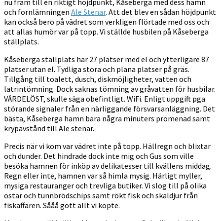
nu fram till en riktigt höjdpunkt, Kåseberga med dess hamn
och fornlämningen
Ale Stenar
. Att det blev en sådan höjdpunkt
kan också bero på vädret som verkligen flörtade med oss och
att allas humör var på topp. Vi ställde husbilen på Kåseberga
ställplats.
Kåseberga ställplats har 27 platser med el och ytterligare 87
platser utan el. Tydliga stora och plana platser på gräs.
Tillgång till toalett, dusch, diskmöjligheter, vatten och
latrintömning. Dock saknas tömning av gråvatten för husbilar.
VÄRDELÖST, skulle säga obefintligt. WiFi. Enligt uppgift pga
störande signaler från en närliggande försvarsanläggning. Det
bästa, Kåseberga hamn bara några minuters promenad samt
krypavstånd till Ale stenar.
Precis när vi kom var vädret inte på topp. Hällregn och blixtar
och dunder. Det hindrade dock inte mig och Gus som ville
besöka hamnen för inköp av delikatesser till kvällens middag.
Regn eller inte, hamnen var så himla mysig. Härligt myller,
mysiga restauranger och trevliga butiker. Vi slog till på olika
ostar och tunnbrödschips samt rökt fisk och skaldjur från
fiskaffären. Sååå gott allt vi köpte.