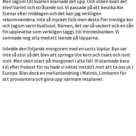
Men lagom till kvällen klarnade det upp. Och vilken kväll det
blev! Varmt och strålande sol. Vi passade på att besöka Ale
Stenar efter middagen och det kan jag verkligen
rekommendera. Inte så mycket folk men desto fler trevliga kor
och lagom varm kvällssol. Nämen, det var så vackert och en sån
fin upplevelse som verkligen läggs till minnesbanken. Vi
somnade nog alla med ett leende på läpparna.
Inledde den följande morgonen med en sorts löptur. Byn var
inte så stor så det blev att springa lite kors och tvärs och runt
runt. Men skön start på morgonen i alla fall. Vi stannade bara
till efter frukost för nu hade vi siktet inställt mot att ta oss ut i
Europa. Blev dock en mellanlandning i Malmö, Limhamn för
att proviantera och göra upp närmare resplaner.