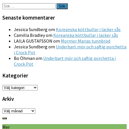
Sök
efter:
Senaste kommentarer
Jessica Sundberg
om
Koreanska köttbullar i läcker sås
Camilla Bradley
om
Koreanska köttbullar i läcker sås
LAILA GUSTAFSSON
om
Mormor Marias tunnbröd
Jessica Sundberg
om
Underbart mör och saftig porchetta
i Crock Pot
Bo Öhman
om
Underbart mör och saftig porchetta i
Crock Pot
Kategorier
Kategorier
Arkiv
Arkiv
Mer