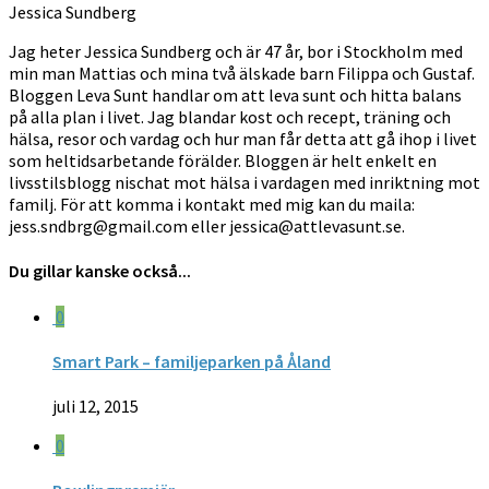
Jessica Sundberg
Jag heter Jessica Sundberg och är 47 år, bor i Stockholm med
min man Mattias och mina två älskade barn Filippa och Gustaf.
Bloggen Leva Sunt handlar om att leva sunt och hitta balans
på alla plan i livet. Jag blandar kost och recept, träning och
hälsa, resor och vardag och hur man får detta att gå ihop i livet
som heltidsarbetande förälder. Bloggen är helt enkelt en
livsstilsblogg nischat mot hälsa i vardagen med inriktning mot
familj. För att komma i kontakt med mig kan du maila:
jess.sndbrg@gmail.com eller jessica@attlevasunt.se.
Du gillar kanske också...
0
Smart Park – familjeparken på Åland
juli 12, 2015
0