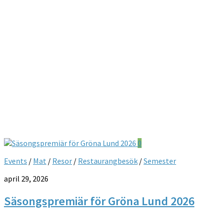
0
Events
/
Mat
/
Resor
/
Restaurangbesök
/
Semester
april 29, 2026
Säsongspremiär för Gröna Lund 2026