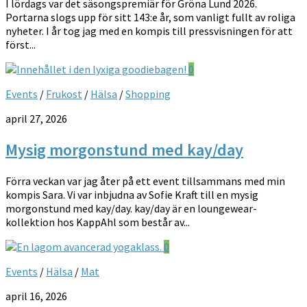
I lördags var det säsongspremiär för Gröna Lund 2026.
Portarna slogs upp för sitt 143:e år, som vanligt fullt av roliga
nyheter. I år tog jag med en kompis till pressvisningen för att
först...
0
Events
/
Frukost
/
Hälsa
/
Shopping
april 27, 2026
Mysig morgonstund med kay/day
Förra veckan var jag åter på ett event tillsammans med min
kompis Sara. Vi var inbjudna av Sofie Kraft till en mysig
morgonstund med kay/day. kay/day är en loungewear-
kollektion hos KappAhl som består av...
0
Events
/
Hälsa
/
Mat
april 16, 2026