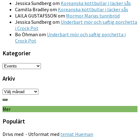
Jessica Sundberg
om
Koreanska köttbullar i läcker sås
Camilla Bradley
om
Koreanska köttbullar i läcker sås
LAILA GUSTAFSSON
om
Mormor Marias tunnbröd
Jessica Sundberg
om
Underbart mör och saftig porchetta
i Crock Pot
Bo Öhman
om
Underbart mör och saftig porchetta i
Crock Pot
Kategorier
Kategorier
Arkiv
Arkiv
Mer
Populärt
Drivs med
- Utformat med
temat Hueman