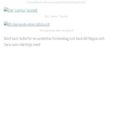
En sushikock som serverade fantastiskt god sushi.
Det ”varma” bordet.
Ett dignande efterrättsbord!
Stort tack Sofie för en underbar förmiddag och tack till Filippa och
Sara som ville följa med!