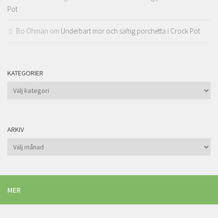
Pot
Bo Öhman
om
Underbart mör och saftig porchetta i Crock Pot
KATEGORIER
Kategorier
ARKIV
Arkiv
MER