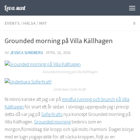
Leva sunt
Hoppa till innehåll
EVENTS
/
HÄLSA
/
MAT
0
Grounded morning på Villa Källhagen
AV
JESSICA SUNDBERG
·
APRIL 16, 2026
Grounded morning på Villa Källhagen
Underbara Sofie Kraft!
Ni minns kanske att jag var på
mindful running och brunch på Villa
Källhagen
för snart ett år sedan. I söndags upprepade jag i princip
detta då var jag på
Sofie Krafts
nya koncept Grounded morning på
Villa Källhagen.
Grounded morning
beskrivs som en
morgon/förmiddag där kropp och själ möts i harmoni. Dagen börjar
med en lugn yogapraktik för att väcka kroppen, följt av en