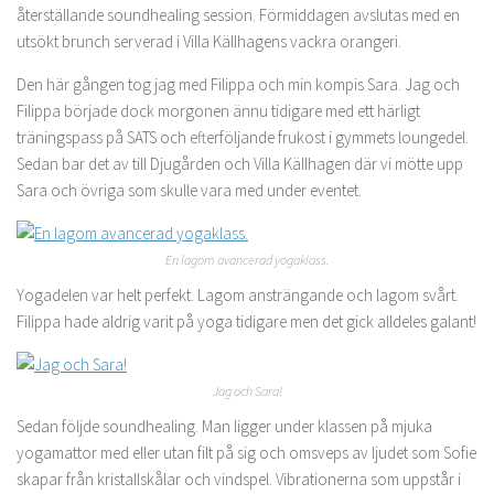
återställande soundhealing session. Förmiddagen avslutas med en
utsökt brunch serverad i Villa Källhagens vackra orangeri.
Den här gången tog jag med Filippa och min kompis Sara. Jag och
Filippa började dock morgonen ännu tidigare med ett härligt
träningspass på SATS och efterföljande frukost i gymmets loungedel.
Sedan bar det av till Djugården och Villa Källhagen där vi mötte upp
Sara och övriga som skulle vara med under eventet.
En lagom avancerad yogaklass.
Yogadelen var helt perfekt. Lagom ansträngande och lagom svårt.
Filippa hade aldrig varit på yoga tidigare men det gick alldeles galant!
Jag och Sara!
Sedan följde soundhealing. Man ligger under klassen på mjuka
yogamattor med eller utan filt på sig och omsveps av ljudet som Sofie
skapar från kristallskålar och vindspel. Vibrationerna som uppstår i