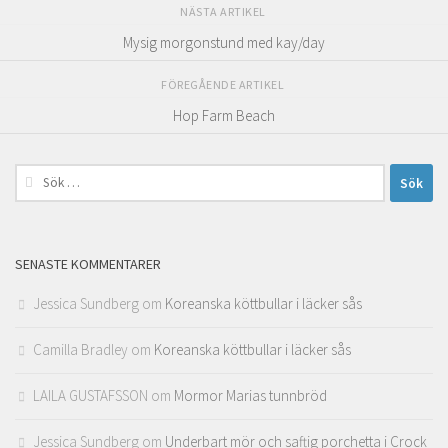
NÄSTA ARTIKEL
Mysig morgonstund med kay/day
FÖREGÅENDE ARTIKEL
Hop Farm Beach
Sök
efter:
SENASTE KOMMENTARER
Jessica Sundberg
om
Koreanska köttbullar i läcker sås
Camilla Bradley
om
Koreanska köttbullar i läcker sås
LAILA GUSTAFSSON
om
Mormor Marias tunnbröd
Jessica Sundberg
om
Underbart mör och saftig porchetta i Crock