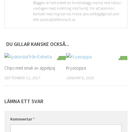
Bloggen är helt enkelt en livsstilsblogg nischat mot hälsa i
vardagen med inriktning mot familj. För att komma i
kontakt med mig kan du maila: jess.sndbrg@gmail.com
eller jessica@attlevasunt.se.
DU GILLAR KANSKE OCKSÅ...
0
0
Chips med smak av äppelpaj
Kryasoppa
SEPTEMBER 12, 2017
JANUARI 8, 2025
LÄMNA ETT SVAR
Kommentar
*