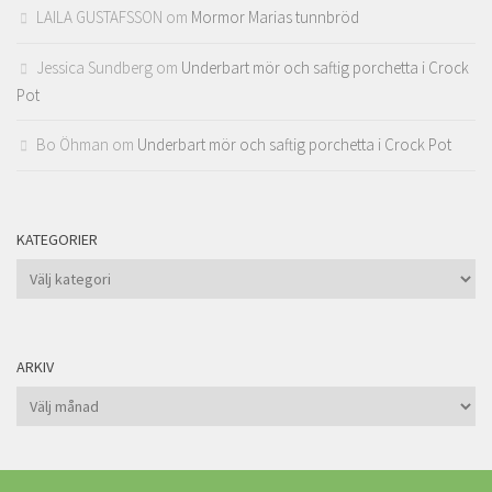
LAILA GUSTAFSSON
om
Mormor Marias tunnbröd
Jessica Sundberg
om
Underbart mör och saftig porchetta i Crock
Pot
Bo Öhman
om
Underbart mör och saftig porchetta i Crock Pot
KATEGORIER
Kategorier
ARKIV
Arkiv