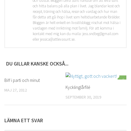
och Gustaf. Bloggen Leva Sunt handlar om att leva sunt
och hitta balans på alla plan i livet. Jag blandar kost och
recept, träning och hälsa, resor och vardag och hur man
får detta att gå ihop i livet som heltidsarbetande förälder.
Bloggen är helt enkelt en livsstilsblogg nischat mot hälsa i
vardagen med inriktning mot familj. För att komma i
kontakt med mig kan du maila: jess.sndbrg@gmail.com
eller jessica@attlevasunt.se.
DU GILLAR KANSKE OCKSÅ...
Biff i parti och minut
0
0
Kycklinglårfilé
MAJ 27, 2012
SEPTEMBER 30, 2019
LÄMNA ETT SVAR