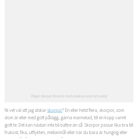
Pågen Skorpor Brioche med smak av smör och vanilj
Ni vet väl att jag älskar
skorpor
? En eller helst flera, skorpor, som
dom är eller med gott pålägg, gärna marmelad, till en kopp varmt
gott te. Det kan nästan inte bli bättre än så. Skorpor passar lika bra till
frukost, fika, utflykten, mellanmål eller när du bara är hungrig eller