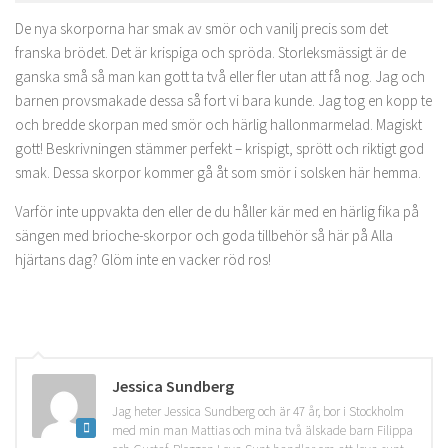
De nya skorporna har smak av smör och vanilj precis som det
franska brödet. Det är krispiga och spröda. Storleksmässigt är de
ganska små så man kan gott ta två eller fler utan att få nog. Jag och
barnen provsmakade dessa så fort vi bara kunde. Jag tog en kopp te
och bredde skorpan med smör och härlig hallonmarmelad. Magiskt
gott! Beskrivningen stämmer perfekt – krispigt, sprött och riktigt god
smak. Dessa skorpor kommer gå åt som smör i solsken här hemma.
Varför inte uppvakta den eller de du håller kär med en härlig fika på
sängen med brioche-skorpor och goda tillbehör så här på Alla
hjärtans dag? Glöm inte en vacker röd ros!
Jessica Sundberg
Jag heter Jessica Sundberg och är 47 år, bor i Stockholm
med min man Mattias och mina två älskade barn Filippa