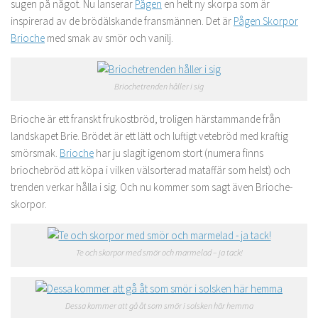
sugen på något. Nu lanserar
Pågen
en helt ny skorpa som är
inspirerad av de brödälskande fransmännen. Det är
Pågen Skorpor
Brioche
med smak av smör och vanilj.
Briochetrenden håller i sig
Brioche är ett franskt frukostbröd, troligen härstammande från
landskapet Brie. Brödet är ett lätt och luftigt vetebröd med kraftig
smörsmak.
Brioche
har ju slagit igenom stort (numera finns
briochebröd att köpa i vilken välsorterad mataffär som helst) och
trenden verkar hålla i sig. Och nu kommer som sagt även Brioche-
skorpor.
Te och skorpor med smör och marmelad – ja tack!
Dessa kommer att gå åt som smör i solsken här hemma