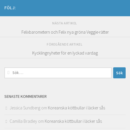
FÖLJ:
NÄSTA ARTIKEL
Felixbarometern och Felix nya gröna Veggie-rätter
FÖREGÅENDE ARTIKEL
Kycklingnyheter för en lyckad vardag
Sök
efter:
SENASTE KOMMENTARER
Jessica Sundberg
om
Koreanska köttbullar i läcker sås
Camilla Bradley
om
Koreanska köttbullar i läcker sås