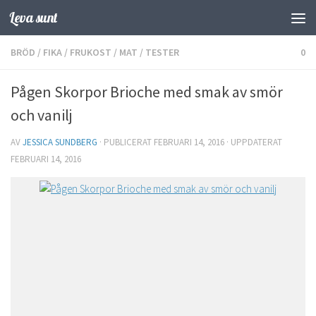
Leva sunt
Hoppa till innehåll
BRÖD
/
FIKA
/
FRUKOST
/
MAT
/
TESTER
0
Pågen Skorpor Brioche med smak av smör
och vanilj
AV
JESSICA SUNDBERG
· PUBLICERAT
FEBRUARI 14, 2016
· UPPDATERAT
FEBRUARI 14, 2016