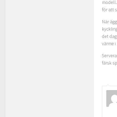
modell.
för att 
När ägge
kyckling
det dag
värme i
Servera
färsk sp