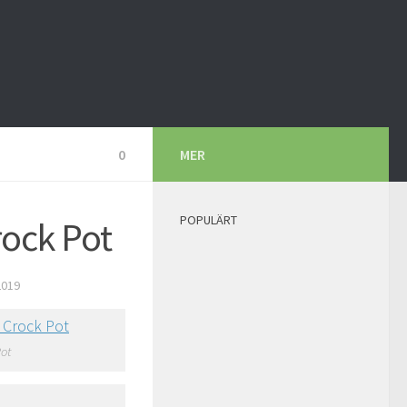
0
MER
POPULÄRT
ock Pot
2019
ot