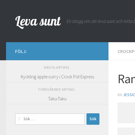
Hoppa till innehåll
Leva sunt
En blogg om att leva sunt och hitta b
FÖLJ:
CROCKP
NÄSTA ARTIKEL
Ram
Kyckling äpple-curry i Crock Pot Express
FÖREGÅENDE ARTIKEL
AV
JESSI
Taku-Taku
Sök
efter: