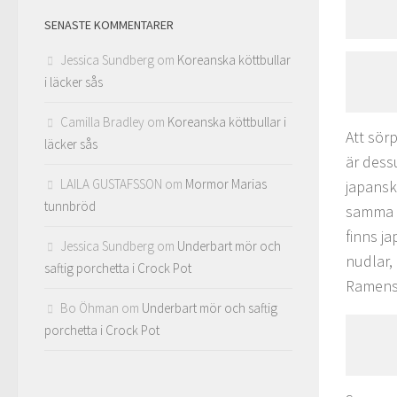
SENASTE KOMMENTARER
Jessica Sundberg
om
Koreanska köttbullar
i läcker sås
Camilla Bradley
om
Koreanska köttbullar i
Att sör
läcker sås
är dess
LAILA GUSTAFSSON
om
Mormor Marias
japans
tunnbröd
samma s
finns j
Jessica Sundberg
om
Underbart mör och
nudlar,
saftig porchetta i Crock Pot
Ramenso
Bo Öhman
om
Underbart mör och saftig
porchetta i Crock Pot