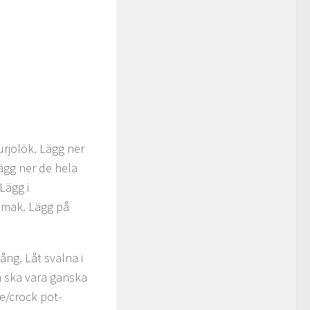
purjolök. Lägg ner
Lägg ner de hela
Lägg i
 smak. Lägg på
ång. Låt svalna i
en ska vara ganska
e/crock pot-