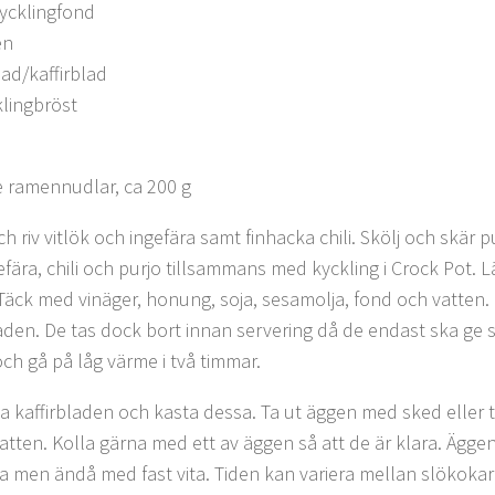
ycklingfond
en
lad/kaffirblad
klingbröst
 ramennudlar, ca 200 g
h riv vitlök och ingefära samt finhacka chili. Skölj och skär 
gefära, chili och purjo tillsammans med kyckling i Crock Pot. 
Täck med vinäger, honung, soja, sesamolja, fond och vatten. 
laden. De tas dock bort innan servering då de endast ska ge
och gå på låg värme i två timmar.
a kaffirbladen och kasta dessa. Ta ut äggen med sked eller t
 vatten. Kolla gärna med ett av äggen så att de är klara. Ägg
a men ändå med fast vita. Tiden kan variera mellan slökokar