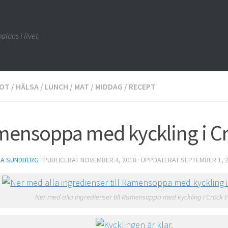
alans i livet
OT
/
HÄLSA
/
LUNCH
/
MAT
/
MIDDAG
/
RECEPT
ensoppa med kyckling i Cr
CA SUNDBERG
· PUBLICERAT
NOVEMBER 4, 2018
· UPPDATERAT
SEPTEMBER 1, 
Ner med alla ingredienser till Ramensoppa med kyckling i Crock P