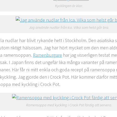
Kycklingen är klar.
Jag använde nudlar från Ica. Vilka som helst går bra.
pla nudlar har blivit rykande hett i Stockholm. Den asiatis
utom riktigt hälsosam. Jag har hört mycket om den men aldr
ka ramensoppan.
Ramenburgare
har jag visserligen testat men
ak. I Japan finns det ungefär lika många varianter på ram
apaner. Här får ni mitt enkla och goda recept på ramensoppa
 kyckling. Jag gjorde den i Crock Pot. Här kommer därför mit
ppa med kyckling i Crock Pot.
Ramensoppa med kyckling i Crock Pot färdig att servera.