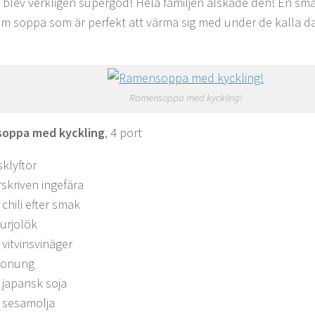
blev verkligen supergod! Hela familjen älskade den! En smak
m soppa som är perfekt att värma sig med under de kalla dag
Ramensoppa med kyckling!
oppa med kyckling
, 4 port
sklyftor
rskriven ingefära
chili efter smak
urjolök
 vitvinsvinäger
honung
 japansk soja
 sesamolja