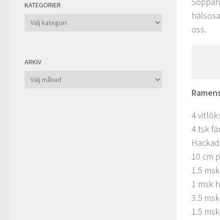
Soppan 
KATEGORIER
hälsosa
Kategorier
oss.
ARKIV
Arkiv
Ramens
4 vitlök
4 tsk fä
Hackad 
10 cm p
1.5 msk
1 msk 
3.5 msk
1.5 msk