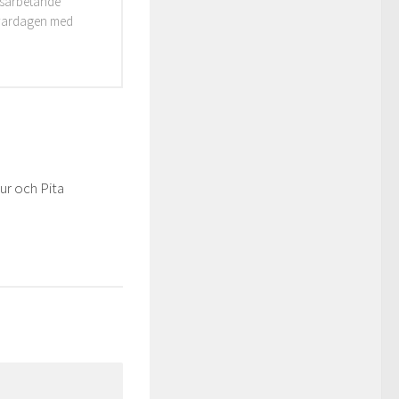
idsarbetande
i vardagen med
ur och Pita
0