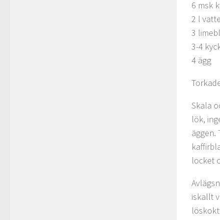
6 msk k
2 l vatt
3 limeb
3-4 kyc
4 ägg
Torkade
Skala oc
lök, in
äggen. 
kaffirb
locket 
Avlägsn
iskallt
löskokt