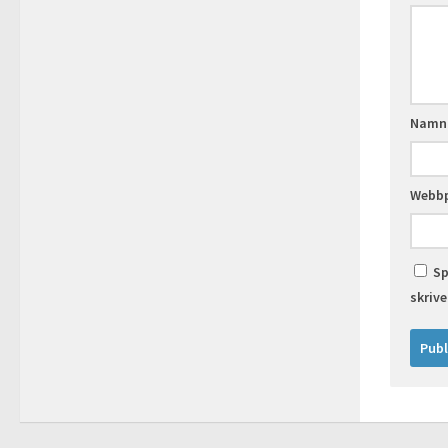
Nam
Webbp
Sp
skriv