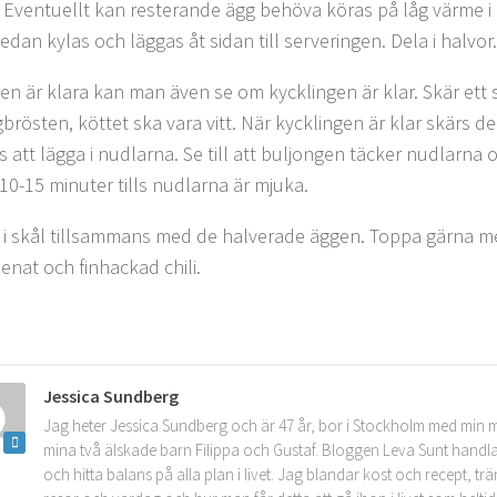
 Eventuellt kan resterande ägg behöva köras på låg värme i 1
sedan kylas och läggas åt sidan till serveringen. Dela i halvor.
n är klara kan man även se om kycklingen är klar. Skär ett sn
brösten, köttet ska vara vitt. När kycklingen är klar skärs de
s att lägga i nudlarna. Se till att buljongen täcker nudlarna 
 10-15 minuter tills nudlarna är mjuka.
 i skål tillsammans med de halverade äggen. Toppa gärna 
enat och finhackad chili.
Jessica Sundberg
Jag heter Jessica Sundberg och är 47 år, bor i Stockholm med min 
mina två älskade barn Filippa och Gustaf. Bloggen Leva Sunt handla
och hitta balans på alla plan i livet. Jag blandar kost och recept, tr