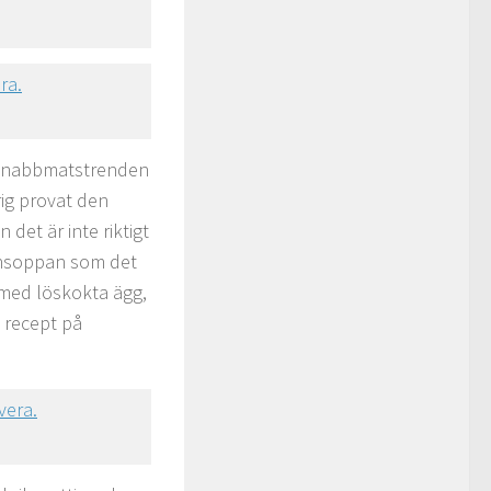
ka snabbmatstrenden
ig provat den
 det är inte riktigt
ensoppan som det
 med löskokta ägg,
t recept på