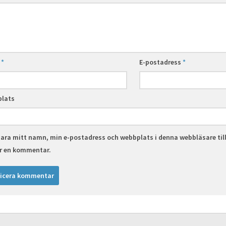
n
*
E-postadress
*
lats
ara mitt namn, min e-postadress och webbplats i denna webbläsare til
er en kommentar.