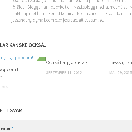
resor och vardag och hur man får detta att gå ihop i livet som helt
förälder. Bloggen är helt enkelt en livsstilsblogg nischat mot hälsa 
inriktning mot familj. För att komma i kontakt med mig kan du maila:
jess.sndbrg@gmail.com eller jessica@attlevasunt.se.
LAR KANSKE OCKSÅ...
0
Och så här gjorde jag
0
Lavash, Tan
popcorn till
SEPTEMBER 11, 2012
MAJ 29, 2015
et
 2016
ETT SVAR
entar
*