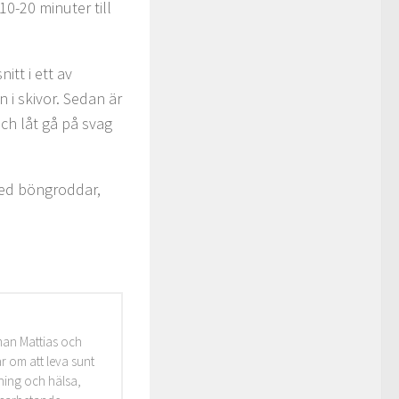
0-20 minuter till
itt i ett av
n i skivor. Sedan är
och låt gå på svag
med böngroddar,
man Mattias och
r om att leva sunt
äning och hälsa,