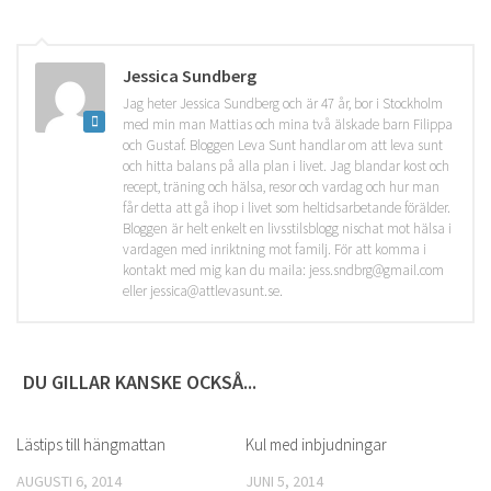
Jessica Sundberg
Jag heter Jessica Sundberg och är 47 år, bor i Stockholm
med min man Mattias och mina två älskade barn Filippa
och Gustaf. Bloggen Leva Sunt handlar om att leva sunt
och hitta balans på alla plan i livet. Jag blandar kost och
recept, träning och hälsa, resor och vardag och hur man
får detta att gå ihop i livet som heltidsarbetande förälder.
Bloggen är helt enkelt en livsstilsblogg nischat mot hälsa i
vardagen med inriktning mot familj. För att komma i
kontakt med mig kan du maila: jess.sndbrg@gmail.com
eller jessica@attlevasunt.se.
DU GILLAR KANSKE OCKSÅ...
Lästips till hängmattan
1
Kul med inbjudningar
0
AUGUSTI 6, 2014
JUNI 5, 2014