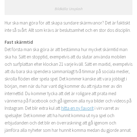
Bildkälla: Unsplash
Hur ska man göra för att skapa sundare skärmvanor? Det är faktiskt
inte så svårt. Allt som krävs är beslutsamhet och en stor dos disciplin.
Fast skärmtid
Det första man ska göra är att bestämma hur mycket skärmtid man
ska ha. Sätt en stopptid, exempelvis att du slutar använda mobilen
och surfplattan efter klockan 21 varje kväll. Sätt en maxtid, exempelvis
att du bara ska spendera sammanlagt två timmar på sociala medier,
skrolla flöden eller spela spel. Det kommer kanske att vara jobbigt i
början, men när du har vant dig kommer du att njuta mer av din
internettid. Du kommer tycka att det är roligare att prata med
vännerna på Facebook och gå igenom alla nya bilder och videos på
Instagram. Det blir extra kul att
hitta en ny favorit
i virrvarret av
spelsajter. Det kommer att ha hunnit komma ut nya spel och
erbjudanden och det blir en överraskning att gå igenom och
jämföra alla nyheter som har hunnit komma medan du gjorde annat.