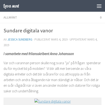
Leva sunt
Hoppa till innehåll
ALLMÄNT
0
Sundare digitala vanor
AV
JESSICA SUNDBERG
· PUBLICERAT
MARS 4, 2019
· UPPDATERAT
MARS 4,
2019
I samarbete med frilansskribent Anna Johansson
Var och varannan person skulle nog svara ”ja” på frågan: spenderar
du för mycket tid på mobilen? Vi blir allt mer beroende av våra
digitala enheter och det blir svårare för oss att koppla av från
arbeten och andra åtagande när man ständigt är nåbar. Och det är
en svår vågskål när vi även använder mobiler och datorer för roliga
saker och underhållning.