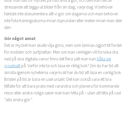
tittar man lätt för mycket på vad andra gör, och dels kan det bli
stressande att lägga ut bilder från sin dag, varje dag. Vi behöver
faktiskt inte dokumentera allt vi gör om dagarna och man behöver
inte fota träningsskorna innan löprundan eller maten innan man äter
den.
Gör något annat
Det är mycket man skulle vilja göra, men som lämnas ogjort till fördel
för mobilen och surfplattan. Men om man verkligen vill försöka dra
ned på sina digitala vanor finns det flera sätt man kan
hålla sig
sysselsatt
på. Varför inte ta och läsa en riktig bok? Om du har tid att
skrolla igenom nyheterna varje kväll har du tid att läsa en vanlig bok.
Bristen på tid är bara en usel ursäkt. Det kan också vara ett bra
tillfälle för att bara prata med varandra och planera för kommande
resor eller andra roliga saker man kan hitta på – utan att titta på vad
”alla andra gör”.