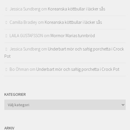
Jessica Sundberg
om
Koreanska köttbullar i läcker sås
Camilla Bradley
om
Koreanska köttbullar i läcker sås
LAILA GUSTAFSSON
om
Mormor Marias tunnbröd
Jessica Sundberg
om
Underbart mör och saftig porchetta i Crock
Pot
Bo Öhman
om
Underbart mör och saftig porchetta i Crock Pot
KATEGORIER
Kategorier
ARKIV