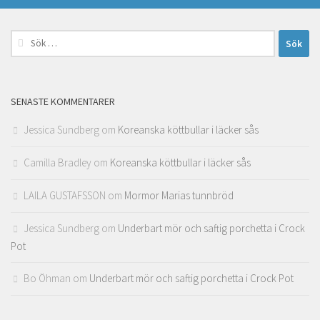
Sök
efter:
SENASTE KOMMENTARER
Jessica Sundberg
om
Koreanska köttbullar i läcker sås
Camilla Bradley
om
Koreanska köttbullar i läcker sås
LAILA GUSTAFSSON
om
Mormor Marias tunnbröd
Jessica Sundberg
om
Underbart mör och saftig porchetta i Crock
Pot
Bo Öhman
om
Underbart mör och saftig porchetta i Crock Pot