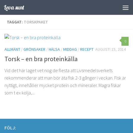
Leva sunt
Hoppa till innehåll
TAGGAT:
TORSKPAKET
0
ALLMÄNT
/
GRÖNSAKER
/
HÄLSA
/
MIDDAG
/
RECEPT
AUGUSTI 15, 2014
Torsk – en bra proteinkälla
Vid det här laget vet nog de flesta att Livsmedelsverkets
rekommenderar att man bör äta fisk 2-3 gånger i veckan. Fisk är
nyttigt, innehåller mycket protein och mineraler. Magra fiskar
som t ex kolja,...
FÖLJ: