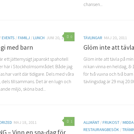
chansen...
0
/
EVENTS
/
FAMILJ
/
LUNCH
JUNI 20, 2011
TÄVLINGAR
MAJ 20, 2011
agi med barn
Glöm inte att tävl
är ett jättemysigt japanskt spahotell
Glöm inte att tävla på min
er här i Stockholmsområdet. Både jag
ni kan vinna en heldag, 8-
as har varit där tidigare. Dels med våra
för två vuxna och två barn
, dels tillsammans. Det är en lugn och
tävlingsdag är 29 maj 20:0
ande miljö, sköna bad...
1
ORIZED
MAJ 18, 2011
ALLMÄNT
/
FRUKOST
/
MIDD
RESTAURANGBESÖK
/
TRÄNI
G – Vinn en spa-dag för