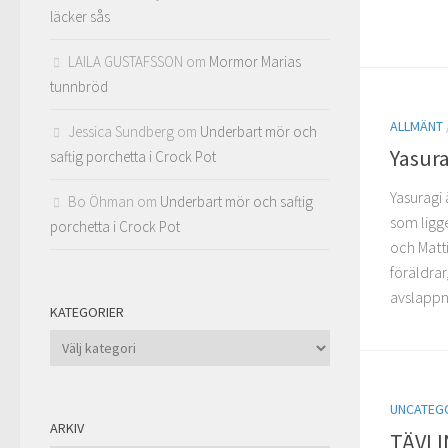
läcker sås
LAILA GUSTAFSSON
om
Mormor Marias
tunnbröd
ALLMÄNT
Jessica Sundberg
om
Underbart mör och
Yasur
saftig porchetta i Crock Pot
Yasuragi 
Bo Öhman
om
Underbart mör och saftig
som ligg
porchetta i Crock Pot
och Matti
föräldrar
avslappn
KATEGORIER
Kategorier
UNCATEG
ARKIV
TÄVLIN