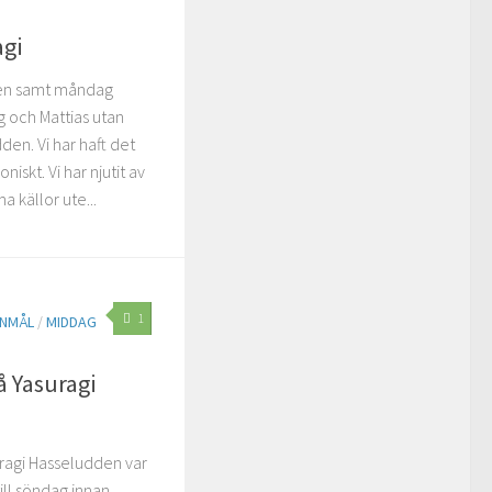
agi
gen samt måndag
 och Mattias utan
den. Vi har haft det
iskt. Vi har njutit av
a källor ute...
1
ANMÅL
/
MIDDAG
 Yasuragi
ragi Hasseludden var
ill söndag innan