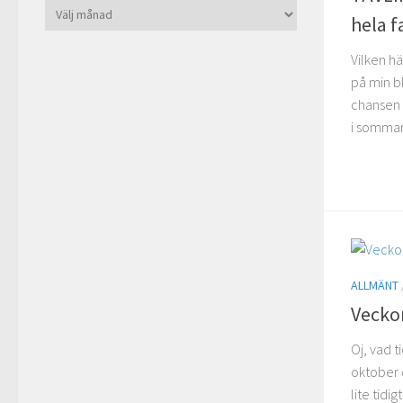
Arkiv
hela f
Vilken hä
på min bl
chansen o
i sommar 
ALLMÄNT
Veckor
Oj, vad t
oktober 
lite tidig