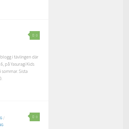
0
a
 blogg i tävlingen där
16, på Yasuragi Kids
 i sommar. Sista
0.
0
AG
/
NG