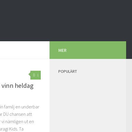
MER
POPULÄRT
1
– vinn heldag
n familj en underbar
ar DU chansen att
 vi nämligen ut en
ragi Kids. Ta