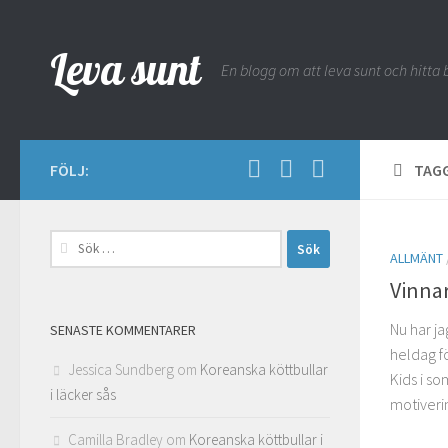
Hoppa till innehåll
Leva sunt
En blogg om att leva sunt och hitta b
FÖLJ:
TAG
Sök
ALLMÄNT
efter:
Vinnar
Nu har ja
SENASTE KOMMENTARER
heldag fö
Jessica Sundberg
om
Koreanska köttbullar
Kids i so
i läcker sås
motiverin
Camilla Bradley
om
Koreanska köttbullar i