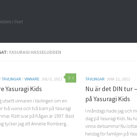
alans i livet
GAT:
YASURAGI HASSELUDDEN
0
/
TÄVLINGAR
/
VINNARE
JULI 5, 2011
TÄVLINGAR
JUNI 22, 2011
e Yasuragi Kids
Nu är det DIN tur 
på Yasuragi Kids
g utsett vinnaren i tävlingen om en
r två vuxna och två barn på Yasuragi
I måndags hade jag och mi
mmar. Rätt svar på frågan är 1997. Bäst
dag på Yasuragi Kids. Nu h
g tycker jag att Annelie Romberg...
vinna detsamma! Nu lottar
heldag för familjen på Yasu