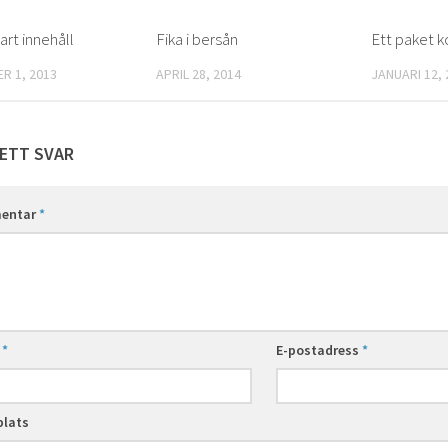
rt innehåll
0
Fika i bersån
0
Ett paket 
R 1, 2013
APRIL 28, 2014
JANUARI 12, 
ETT SVAR
entar
*
n
*
E-postadress
*
lats