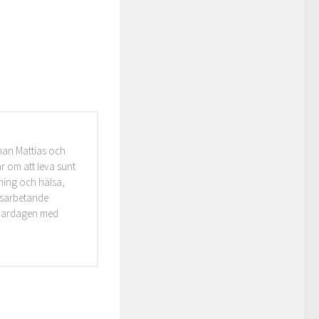
man Mattias och
r om att leva sunt
äning och hälsa,
idsarbetande
i vardagen med