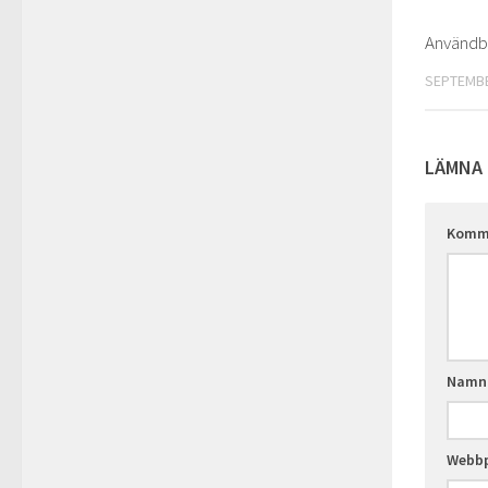
Användba
SEPTEMBE
LÄMNA 
Komm
Nam
Webbp