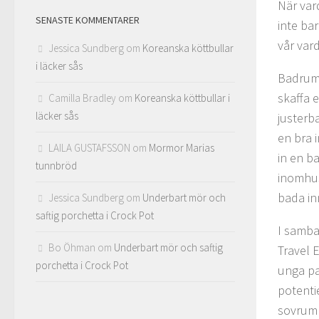
När var
SENASTE KOMMENTARER
inte ba
vår var
Jessica Sundberg
om
Koreanska köttbullar
i läcker sås
Badrumme
skaffa 
Camilla Bradley
om
Koreanska köttbullar i
läcker sås
justerba
en bra 
LAILA GUSTAFSSON
om
Mormor Marias
in en b
tunnbröd
inomhus
bada in
Jessica Sundberg
om
Underbart mör och
saftig porchetta i Crock Pot
I samba
Bo Öhman
om
Underbart mör och saftig
Travel 
porchetta i Crock Pot
unga pa
potenti
sovrumm