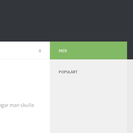
0
MER
POPULÄRT
ngar man skulle
.