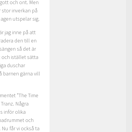
 gott och ont. Men
r stor inverkan på
agen utspelar sig.
r jag inne på att
adera den till en
 sängen så det är
och istället sätta
liga duschar
å barnen gärna vill
imentet ”The Time
 Tranz. Några
 inför olika
 i badrummet och
Nu får vi också ta