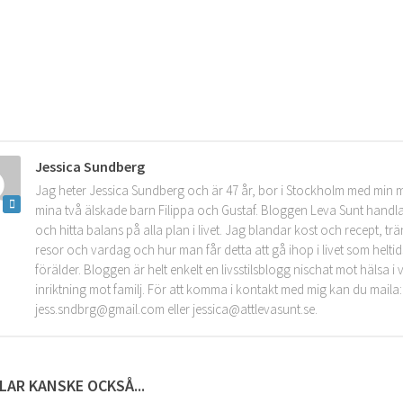
Jessica Sundberg
Jag heter Jessica Sundberg och är 47 år, bor i Stockholm med min 
mina två älskade barn Filippa och Gustaf. Bloggen Leva Sunt handla
och hitta balans på alla plan i livet. Jag blandar kost och recept, tr
resor och vardag och hur man får detta att gå ihop i livet som helt
förälder. Bloggen är helt enkelt en livsstilsblogg nischat mot hälsa 
inriktning mot familj. För att komma i kontakt med mig kan du maila:
jess.sndbrg@gmail.com eller jessica@attlevasunt.se.
LAR KANSKE OCKSÅ...