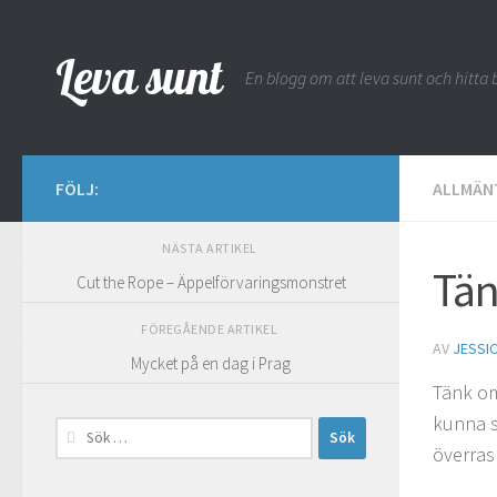
Hoppa till innehåll
Leva sunt
En blogg om att leva sunt och hitta b
FÖLJ:
ALLMÄN
NÄSTA ARTIKEL
Tän
Cut the Rope – Äppelförvaringsmonstret
FÖREGÅENDE ARTIKEL
AV
JESSI
Mycket på en dag i Prag
Tänk om
kunna s
Sök
överras
efter: