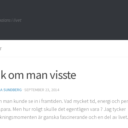
alans i livet
T
k om man visste
CA SUNDBERG
·
SEPTEMBER 23, 2014
 man kunde se in i framtiden. Vad mycket tid, energi och pe
para. Men hur roligt skulle det egentligen vara ? Jag tycker
kningsmomenten är ganska fascinerande och en del av livet