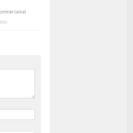
kommer lastat
3
2015