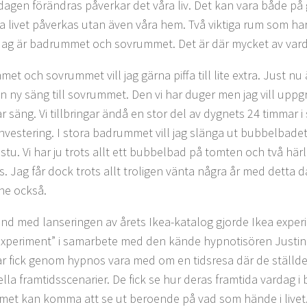
dagen förändras påverkar det våra liv. Det kan vara både på
ra livet påverkas utan även våra hem. Två viktiga rum som ha
dag är badrummet och sovrummet. Det är där mycket av vard
t och sovrummet vill jag gärna piffa till lite extra. Just nu ä
en ny säng till sovrummet. Den vi har duger men jag vill uppgr
r säng. Vi tillbringar ändå en stor del av dygnets 24 timmar i
investering. I stora badrummet vill jag slänga ut bubbelbadet 
astu. Vi har ju trots allt ett bubbelbad på tomten och två här
. Jag får dock trots allt troligen vänta några år med detta d
ne också.
nd med lanseringen av årets Ikea-katalog gjorde Ikea exper
Experiment” i samarbete med den kände hypnotisören Justin
r fick genom hypnos vara med om en tidsresa där de ställdes
ella framtidsscenarier. De fick se hur deras framtida vardag
et kan komma att se ut beroende på vad som hände i livet. 