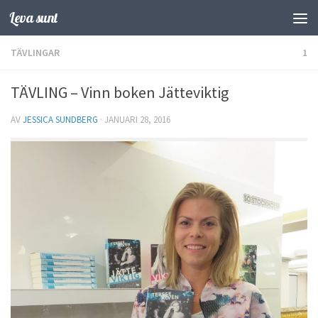
Leva sunt
Hoppa till innehåll
TÄVLINGAR
1
TÄVLING – Vinn boken Jätteviktig
AV
JESSICA SUNDBERG
·
JANUARI 28, 2016