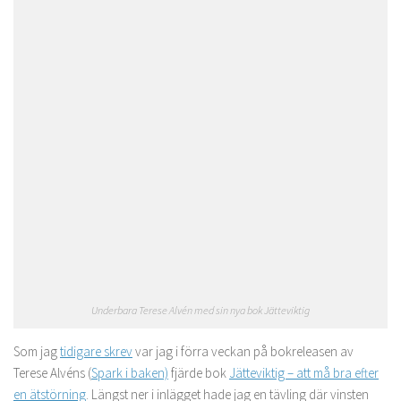
Underbara Terese Alvén med sin nya bok Jätteviktig
Som jag
tidigare skrev
var jag i förra veckan på bokreleasen av
Terese Alvéns (
Spark i baken)
fjärde bok
Jätteviktig – att må bra efter
en ätstörning
. Längst ner i inlägget hade jag en tävling där vinsten