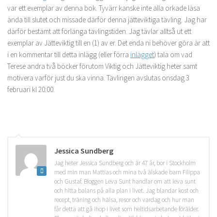
var ett exemplar av denna bok. Tyvärr kanske inte alla orkade läsa
ända till slutet och missade därför denna jätteviktiga tävling. Jag har
därför bestämt att förlänga tävlingstiden. Jag tävlar alltså ut ett
exemplar av Jätteviktig till en (1) av er. Det enda ni behöver göra är att
i en kommentar till detta inlägg (eller förra
inlägget
) tala om vad
Terese andra två böcker förutom Viktig och Jätteviktig heter samt
motivera varför just du ska vinna. Tävlingen avslutas onsdag 3
februari kl 20:00.
Jessica Sundberg
Jag heter Jessica Sundberg och är 47 år, bor i Stockholm
med min man Mattias och mina två älskade barn Filippa
och Gustaf. Bloggen Leva Sunt handlar om att leva sunt
och hitta balans på alla plan i livet. Jag blandar kost och
recept, träning och hälsa, resor och vardag och hur man
får detta att gå ihop i livet som heltidsarbetande förälder.