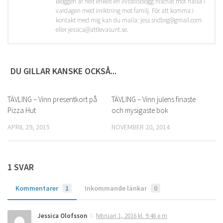
Bloggen är helt enkelt en livsstilsblogg nischat mot hälsa i
vardagen med inriktning mot familj. För att komma i
kontakt med mig kan du maila: jess.sndbrg@gmail.com
eller jessica@attlevasunt.se.
DU GILLAR KANSKE OCKSÅ...
TÄVLING – Vinn presentkort på
47
TÄVLING – Vinn julens finaste
8
Pizza Hut
och mysigaste bok
APRIL 29, 2015
NOVEMBER 20, 2014
1 SVAR
Kommentarer
1
Inkommande länkar
0
Jessica Olofsson
februari 1, 2016 kl. 9:46 e m