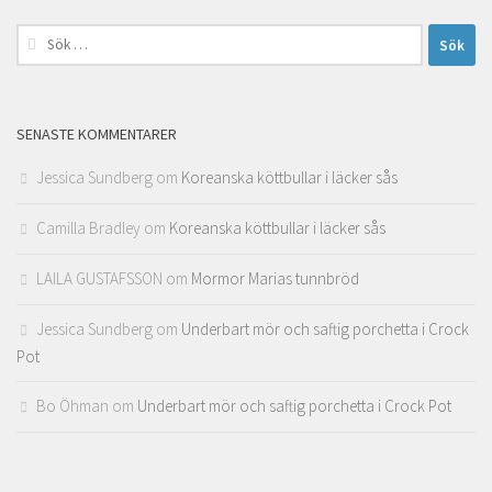
Sök
efter:
SENASTE KOMMENTARER
Jessica Sundberg
om
Koreanska köttbullar i läcker sås
Camilla Bradley
om
Koreanska köttbullar i läcker sås
LAILA GUSTAFSSON
om
Mormor Marias tunnbröd
Jessica Sundberg
om
Underbart mör och saftig porchetta i Crock
Pot
Bo Öhman
om
Underbart mör och saftig porchetta i Crock Pot