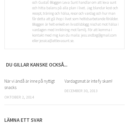
och Gustaf. Bloggen Leva Sunt handlar om att leva sunt
och hitta balans på alla plan i livet. Jag blandar kost och
recept, träning och hälsa, resor och vardag och hur man
får detta att gå ihop i livet som heltidsarbetande förälder.
Bloggen är helt enkelt en livsstilsblogg nischat mot hälsa i
vardagen med inriktning mot familj. För att komma i
kontakt med mig kan du maila: jess.sndbrg@gmail.com
eller jessica@attlevasunt.se.
DU GILLAR KANSKE OCKSÅ...
När vi ändå är inne på nyttigt
0
Vardagsmat är inte fy skam!
0
snacks
DECEMBER 30, 2013
OKTOBER 2, 2014
LÄMNA ETT SVAR