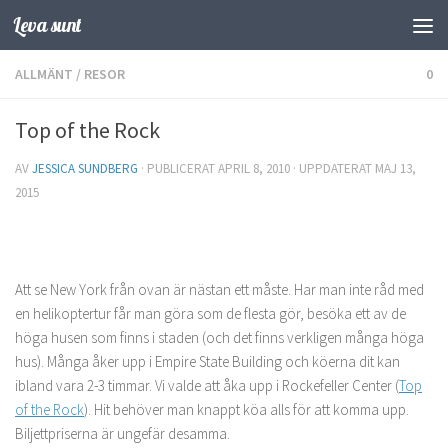
Leva sunt
Hoppa till innehåll
ALLMÄNT
/
RESOR
0
Top of the Rock
AV
JESSICA SUNDBERG
· PUBLICERAT
APRIL 8, 2010
· UPPDATERAT
MAJ 13,
2015
Att se New York från ovan är nästan ett måste. Har man inte råd med
en helikoptertur får man göra som de flesta gör, besöka ett av de
höga husen som finns i staden (och det finns verkligen många höga
hus). Många åker upp i Empire State Building och köerna dit kan
ibland vara 2-3 timmar. Vi valde att åka upp i Rockefeller Center (
Top
of the Rock
). Hit behöver man knappt köa alls för att komma upp.
Biljettpriserna är ungefär desamma.