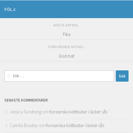
FÖLJ:
NÄSTA ARTIKEL
Fika
FÖREGÅENDE ARTIKEL
God mat
Sök
efter:
SENASTE KOMMENTARER
Jessica Sundberg
om
Koreanska köttbullar i läcker sås
Camilla Bradley
om
Koreanska köttbullar i läcker sås