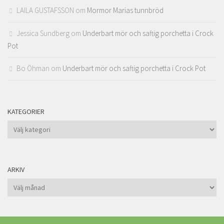
LAILA GUSTAFSSON
om
Mormor Marias tunnbröd
Jessica Sundberg
om
Underbart mör och saftig porchetta i Crock
Pot
Bo Öhman
om
Underbart mör och saftig porchetta i Crock Pot
KATEGORIER
Kategorier
ARKIV
Arkiv