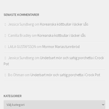
SENASTE KOMMENTARER
Jessica Sundberg
om
Koreanska köttbullar i läcker sås
Camilla Bradley
om
Koreanska köttbullar i läcker sås
LAILA GUSTAFSSON
om
Mormor Marias tunnbröd
Jessica Sundberg
om
Underbart mör och saftig porchetta i Crock
Pot
Bo Öhman
om
Underbart mör och saftig porchetta i Crock Pot
KATEGORIER
Kategorier