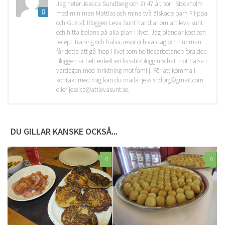
Jag heter Jessica Sundberg och är 47 år, bor i Stockholm
med min man Mattias och mina två älskade barn Filippa
och Gustaf. Bloggen Leva Sunt handlar om att leva sunt
och hitta balans på alla plan i livet. Jag blandar kost och
recept, träning och hälsa, resor och vardag och hur man
får detta att gå ihop i livet som heltidsarbetande förälder.
Bloggen är helt enkelt en livsstilsblogg nischat mot hälsa i
vardagen med inriktning mot familj. För att komma i
kontakt med mig kan du maila: jess.sndbrg@gmail.com
eller jessica@attlevasunt.se.
DU GILLAR KANSKE OCKSÅ...
0
0