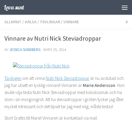
Leva sunt
Hoppa till innehåll
ALLMÄNT
/
HÄLSA
/
TÄVLINGAR
/
VINNARE
0
Vinnare av Nutri Nick Steviadroppar
AV
JESSICA SUNDBERG
·
MARS 29, 2014
Tävlingen
om att vinna
Nutri Nick Steviadroppar
är nu avslutad och
jag har utsett en lycklig vinnare! Vinnaren är
Marie Andersson
. Hon
skulle vilja testa Nutri Nick Steviadroppar med kokokssmak och ha
dom i sin morgongröt. Att ha steviadroppar i gröten tycker jag låter
mycket intressant och det tipset tar jag med mig, måste testas!
Stort Grattis till Marie! Vinnaren är kontaktad via mail.