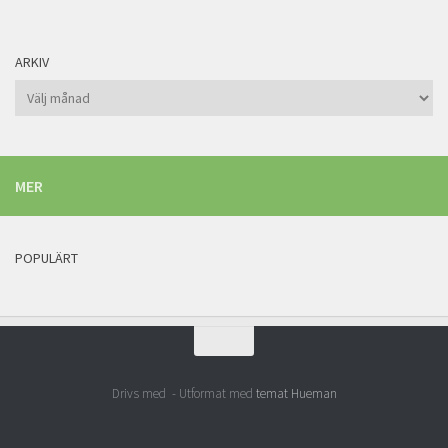
ARKIV
Arkiv
MER
POPULÄRT
Drivs med
- Utformat med
temat Hueman