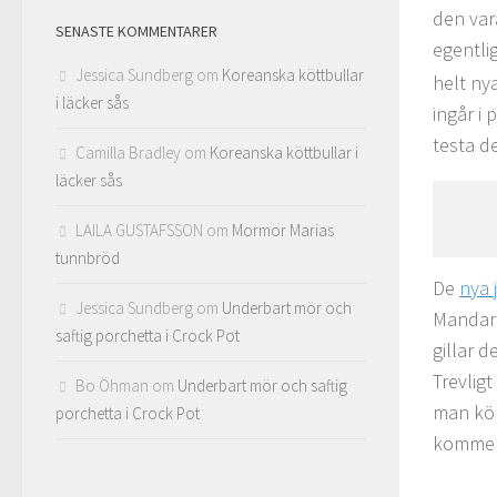
den var
SENASTE KOMMENTARER
egentli
Jessica Sundberg
om
Koreanska köttbullar
helt ny
i läcker sås
ingår i
testa d
Camilla Bradley
om
Koreanska köttbullar i
läcker sås
LAILA GUSTAFSSON
om
Mormor Marias
tunnbröd
De
nya 
Jessica Sundberg
om
Underbart mör och
Mandari
saftig porchetta i Crock Pot
gillar 
Trevlig
Bo Öhman
om
Underbart mör och saftig
man köp
porchetta i Crock Pot
kommer 