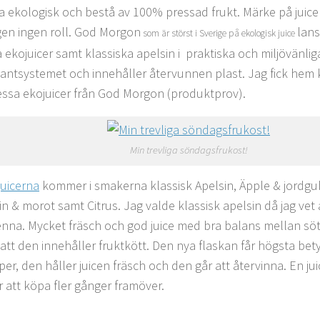
a ekologisk och bestå av 100% pressad frukt. Märke på juice
gen ingen roll. God Morgon
lans
som är störst i Sverige på ekologisk juice
a ekojuicer samt klassiska apelsin i praktiska och miljövänli
 pantsystemet och innehåller återvunnen plast. Jag fick hem 
essa ekojuicer från God Morgon (produktprov).
Min trevliga söndagsfrukost!
juicerna
kommer i smakerna klassisk Apelsin, Äpple & jordgub
n & morot samt Citrus. Jag valde klassisk apelsin då jag vet a
denna. Mycket fräsch och god juice med bra balans mellan sö
t att den innehåller fruktkött. Den nya flaskan får högsta be
er, den håller juicen fräsch och den går att återvinna. En jui
att köpa fler gånger framöver.