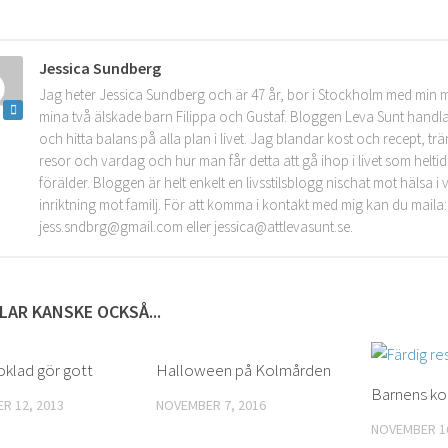
Jessica Sundberg
Jag heter Jessica Sundberg och är 47 år, bor i Stockholm med min 
mina två älskade barn Filippa och Gustaf. Bloggen Leva Sunt handla
och hitta balans på alla plan i livet. Jag blandar kost och recept, tr
resor och vardag och hur man får detta att gå ihop i livet som helt
förälder. Bloggen är helt enkelt en livsstilsblogg nischat mot hälsa 
inriktning mot familj. För att komma i kontakt med mig kan du maila:
jess.sndbrg@gmail.com eller jessica@attlevasunt.se.
LAR KANSKE OCKSÅ...
klad gör gott
1
Halloween på Kolmården
0
Barnens ko
R 12, 2013
NOVEMBER 7, 2016
NOVEMBER 16