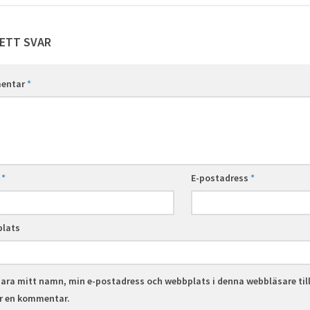
ETT SVAR
entar
*
n
*
E-postadress
*
lats
ara mitt namn, min e-postadress och webbplats i denna webbläsare til
er en kommentar.