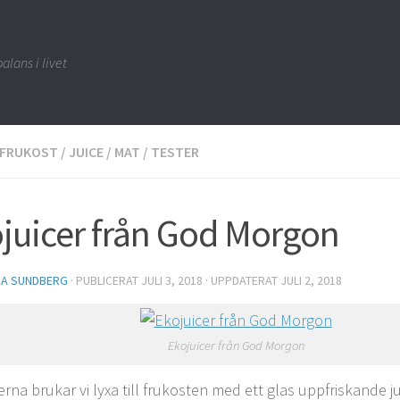
alans i livet
FRUKOST
/
JUICE
/
MAT
/
TESTER
juicer från God Morgon
CA SUNDBERG
· PUBLICERAT
JULI 3, 2018
· UPPDATERAT
JULI 2, 2018
Ekojuicer från God Morgon
rna brukar vi lyxa till frukosten med ett glas uppfriskande ju