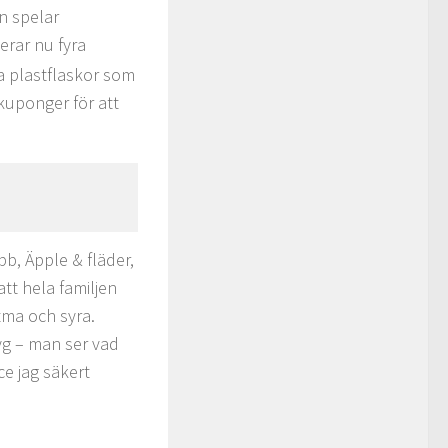
n spelar
erar nu fyra
ga plastflaskor som
kuponger för att
b, Äpple & fläder,
tt hela familjen
tma och syra.
tyg – man ser vad
ce jag säkert