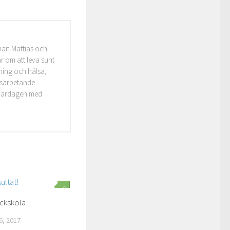
man Mattias och
r om att leva sunt
äning och hälsa,
idsarbetande
i vardagen med
0
ckskola
, 2017