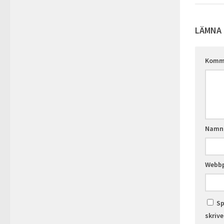
LÄMNA 
Komm
Nam
Webbp
Sp
skriv