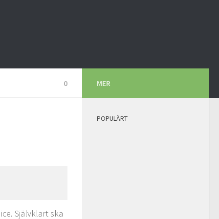
0
MER
POPULÄRT
ice. Självklart ska