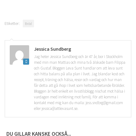
Etiketter:
Bröd
Jessica Sundberg
Jag heter Jessica Sundberg och är 47 år, bor i Stockholm
med min man Mattias och mina två älskade barn Filippa
och Gustaf. Bloggen Leva Sunt handlar om att leva sunt
och hitta balans på alla plan i livet. Jag blandar kost och
recept, träning och hälsa, resor och vardag och hur man
får detta att gå ihop i livet som heltidsarbetande förälder.
Bloggen är helt enkelt en livsstilsblogg nischat mot hälsa i
vardagen med inriktning mot familj. För att komma i
kontakt med mig kan du maila: jess.sndbrg@gmail.com
eller jessica@attlevasunt.se.
DU GILLAR KANSKE OCKSÅ...