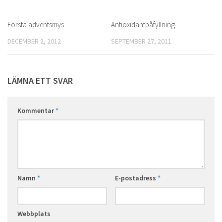
Första adventsmys
0
Antioxidantpåfyllning
0
DECEMBER 2, 2012
SEPTEMBER 27, 2011
LÄMNA ETT SVAR
Kommentar
*
Namn
*
E-postadress
*
Webbplats