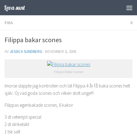
Leva sunt
Hoppa till innehåll
FIKA
0
Filippa bakar scones
AV
JESSICA SUNDBERG
·
NOVEMBER 8, 2008
Filippa bakar scones
Imorse släppte jag kontrollen och lät Filippa 4 år få baka scones helt
själv. Oj vad goda scones och vilken stolt unge!!!
Filippas egenbakade scones, 6 kakor
3 dl vetemjöl special
2 dl dinkelsikt
1 tsk salt