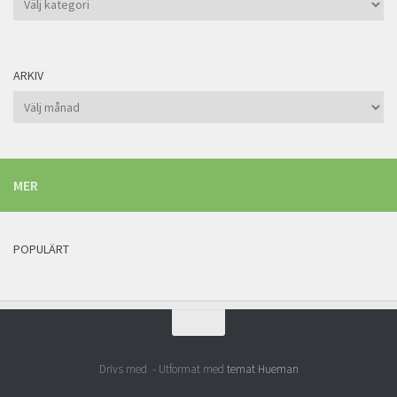
ARKIV
Arkiv
MER
POPULÄRT
Drivs med
- Utformat med
temat Hueman