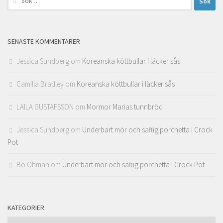
efter:
SENASTE KOMMENTARER
Jessica Sundberg
om
Koreanska köttbullar i läcker sås
Camilla Bradley
om
Koreanska köttbullar i läcker sås
LAILA GUSTAFSSON
om
Mormor Marias tunnbröd
Jessica Sundberg
om
Underbart mör och saftig porchetta i Crock
Pot
Bo Öhman
om
Underbart mör och saftig porchetta i Crock Pot
KATEGORIER
Kategorier