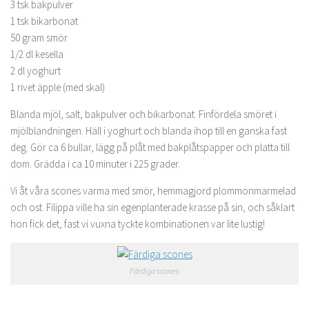
3 tsk bakpulver
1 tsk bikarbonat
50 gram smör
1/2 dl kesella
2 dl yoghurt
1 rivet äpple (med skal)
Blanda mjöl, salt, bakpulver och bikarbonat. Finfördela smöret i
mjölblandningen. Häll i yoghurt och blanda ihop till en ganska fast
deg. Gör ca 6 bullar, lägg på plåt med bakplåtspapper och platta till
dom. Grädda i ca 10 minuter i 225 grader.
Vi åt våra scones varma med smör, hemmagjord plommonmarmelad
och ost. Filippa ville ha sin egenplanterade krasse på sin, och såklart
hon fick det, fast vi vuxna tyckte kombinationen var lite lustig!
Färdiga scones