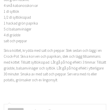
4 små kabanosskorvar
1 dl syltlök
1/2 dl syltlöksspad
1 hackad grön paprika
5 cl balsamvinäger
4 dl grädde
salt och peppar
Skiva köttet, krydda med salt och peppar. Stek sedan och lägg i en
Crock-Pot. Skiva korven och paprikan, stek och lägg tillsammans
med köttet. Tillsätt syltlöksspad. Låt gå på hög effekt i 3 timmar. Tillsätt
grädde, balsamvinäger och syltlök. Låt gå på hög effekt i ytterligare
30 minuter. Smaka av med salt och peppar. Servera med ris eller
potatis, grönsaker och ev lingonsylt.