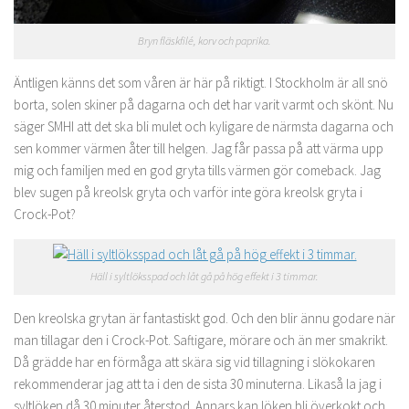
Bryn fläskfilé, korv och paprika.
Äntligen känns det som våren är här på riktigt. I Stockholm är all snö
borta, solen skiner på dagarna och det har varit varmt och skönt. Nu
säger SMHI att det ska bli mulet och kyligare de närmsta dagarna och
sen kommer värmen åter till helgen. Jag får passa på att värma upp
mig och familjen med en god gryta tills värmen gör comeback. Jag
blev sugen på kreolsk gryta och varför inte göra kreolsk gryta i
Crock-Pot?
Häll i syltlöksspad och låt gå på hög effekt i 3 timmar.
Den kreolska grytan är fantastiskt god. Och den blir ännu godare när
man tillagar den i Crock-Pot. Saftigare, mörare och än mer smakrikt.
Då grädde har en förmåga att skära sig vid tillagning i slökokaren
rekommenderar jag att ta i den de sista 30 minuterna. Likaså la jag i
syltlöken då 30 minuter återstod. Annars kan löken bli överkokt och