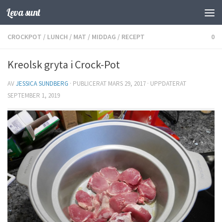
Leva sunt
Hoppa till innehåll
CROCKPOT
/
LUNCH
/
MAT
/
MIDDAG
/
RECEPT
0
Kreolsk gryta i Crock-Pot
AV
JESSICA SUNDBERG
· PUBLICERAT
MARS 29, 2017
· UPPDATERAT
SEPTEMBER 1, 2019