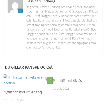
Jessica Sundberg
Jag heter Jessica Sundberg och är 47 år, bor i Stockholm
med min man Mattias och mina två älskade barn Filippa
och Gustaf. Bloggen Leva Sunt handlar om att leva sunt
och hitta balans på alla plan i livet. Jag blandar kost och
recept, träning och hälsa, resor och vardag och hur man
får detta att gå ihop i livet som heltidsarbetande förälder.
Bloggen är helt enkelt en livsstilsblogg nischat mot hälsa i
vardagen med inriktning mot familj. För att komma i
kontakt med mig kan du maila: jess.sndbrg@gmail.com
eller jessica@attlevasunt.se.
DU GILLAR KANSKE OCKSÅ...
0
Pannbiff med löksås
0
JULI 5, 2021
Nyttig och god kycklingpaj
AUGUSTI 7, 2018