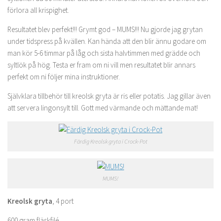
förlora all krispighet.
Resultatet blev perfekt!!! Grymt god – MUMS!!! Nu gjorde jag grytan
under tidspress på kvällen. Kan hända att den blir ännu godare om
man kör 5-6 timmar på låg och sista halvtimmen med grädde och
syltlök på hög. Testa er fram om ni vill men resultatet blir annars
perfekt om ni följer mina instruktioner.
Självklara tillbehör till kreolsk gryta är ris eller potatis. Jag gillar även
att servera lingonsylt till. Gott med värmande och mättande mat!
Färdig Kreolsk gryta i Crock-Pot
MUMS!
Kreolsk gryta
, 4 port
600 gram fläskfilé