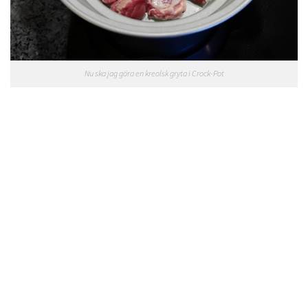
Nu ska jag göra en kreolsk gryta i Crock-Pot