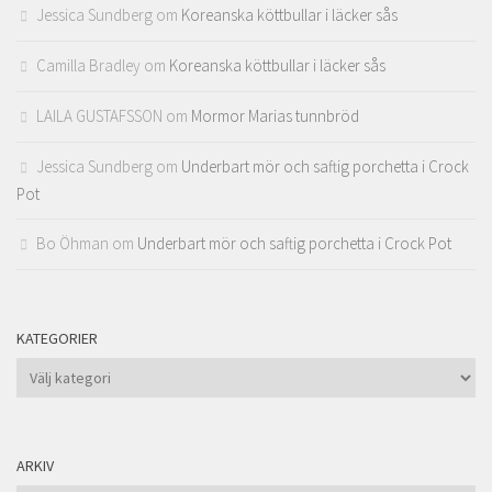
Jessica Sundberg
om
Koreanska köttbullar i läcker sås
Camilla Bradley
om
Koreanska köttbullar i läcker sås
LAILA GUSTAFSSON
om
Mormor Marias tunnbröd
Jessica Sundberg
om
Underbart mör och saftig porchetta i Crock
Pot
Bo Öhman
om
Underbart mör och saftig porchetta i Crock Pot
KATEGORIER
Kategorier
ARKIV