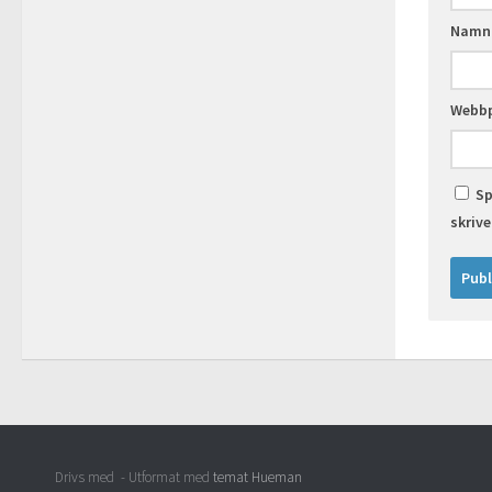
Nam
Webbp
Sp
skriv
Drivs med
- Utformat med
temat Hueman