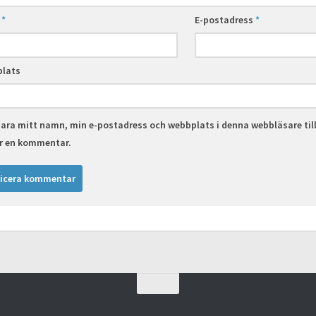
n
*
E-postadress
*
lats
ara mitt namn, min e-postadress och webbplats i denna webbläsare til
er en kommentar.