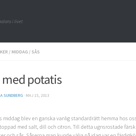
alans i livet
KER
/
MIDDAG
/
SÅS
 med potatis
CA SUNDBERG
·
MAJ 15, 2013
s middag blev en ganska vanlig standardrätt hemma hos oss
toppad med salt, dill och citron. Till detta ugnsrostade färsk
er och sås. Såserna man kunde välja på idag var en färdigk