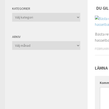
DU GIL
KATEGORIER
Kategorier
Bästa r
ARKIV
hasselb
Arkiv
FEBRUARI 
LÄMNA 
Komm