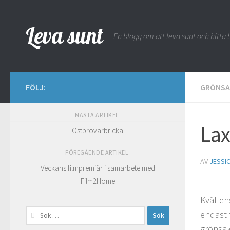
Hoppa till innehåll
Leva sunt
En blogg om att leva sunt och hitta b
FÖLJ:
GRÖNSA
NÄSTA ARTIKEL
Lax
Ostprovarbricka
FÖREGÅENDE ARTIKEL
AV
JESSI
Veckans filmpremiär i samarbete med
Film2Home
Kvällen
Sök
endast 
efter:
grönsak