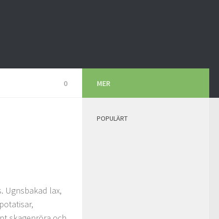
0
MER
POPULÄRT
. Ugnsbakad lax,
potatisar,
öpt skagenröra och