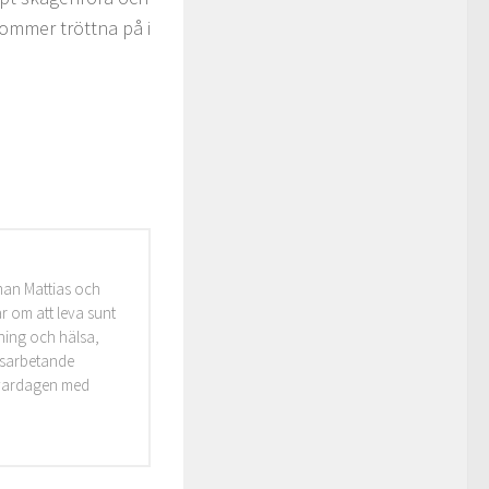
kommer tröttna på i
man Mattias och
r om att leva sunt
äning och hälsa,
idsarbetande
i vardagen med