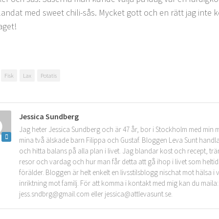
landat med sweet chili-sås. Mycket gott och en rätt jag inte 
aget!
Fisk
Lax
Potatis
Jessica Sundberg
Jag heter Jessica Sundberg och är 47 år, bor i Stockholm med min 
mina två älskade barn Filippa och Gustaf. Bloggen Leva Sunt handla
och hitta balans på alla plan i livet. Jag blandar kost och recept, tr
resor och vardag och hur man får detta att gå ihop i livet som helt
förälder. Bloggen är helt enkelt en livsstilsblogg nischat mot hälsa 
inriktning mot familj. För att komma i kontakt med mig kan du maila:
jess.sndbrg@gmail.com eller jessica@attlevasunt.se.