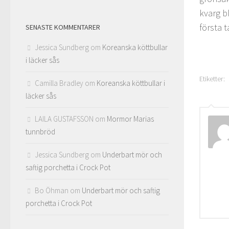
kvarg b
första t
SENASTE KOMMENTARER
Jessica Sundberg
om
Koreanska köttbullar
i läcker sås
Etiketter:
Camilla Bradley
om
Koreanska köttbullar i
läcker sås
LAILA GUSTAFSSON
om
Mormor Marias
tunnbröd
Jessica Sundberg
om
Underbart mör och
saftig porchetta i Crock Pot
Bo Öhman
om
Underbart mör och saftig
porchetta i Crock Pot