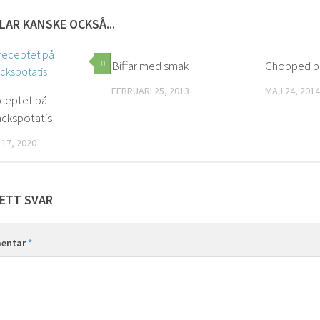
LAR KANSKE OCKSÅ...
0
Biffar med smak
2
Chopped b
FEBRUARI 25, 2013
MAJ 24, 2014
eceptet på
ackspotatis
17, 2020
ETT SVAR
entar
*