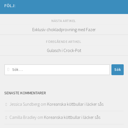
FÖLJ:
NÄSTA ARTIKEL
Exklusiv chokladprovning med Fazer
FÖREGÅENDE ARTIKEL
Gulasch i Crock-Pot
Sök
efter:
SENASTE KOMMENTARER
Jessica Sundberg
om
Koreanska köttbullar i läcker sås
Camilla Bradley
om
Koreanska köttbullar i läcker sås