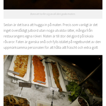
Bara att ta för sig av all den goda maten.
Sedan är det bara att hugga in på maten. Precis som vanligt är det
inget överdådigt julbord utan noga utvalda rätter, många från
restaurangens egna rökeri. Maten är till stor del gjord på lokala
råvaror. Faten är ganska små och fylls istället på regelbundet av den
uppmärksamma personalen för att hålla allt fräscht och extra gott.