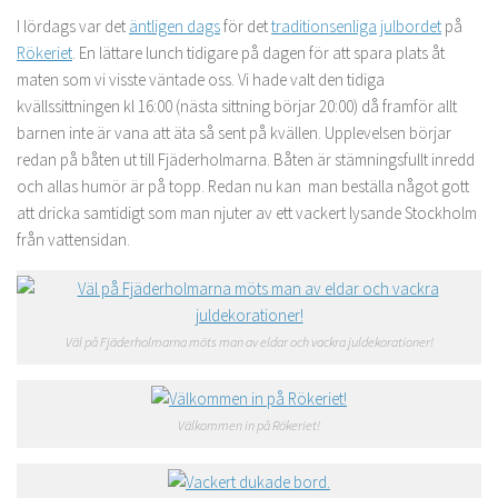
I lördags var det
äntligen dags
för det
traditionsenliga
julbordet
på
Rökeriet
. En lättare lunch tidigare på dagen för att spara plats åt
maten som vi visste väntade oss. Vi hade valt den tidiga
kvällssittningen kl 16:00 (nästa sittning börjar 20:00) då framför allt
barnen inte är vana att äta så sent på kvällen. Upplevelsen börjar
redan på båten ut till Fjäderholmarna. Båten är stämningsfullt inredd
och allas humör är på topp. Redan nu kan man beställa något gott
att dricka samtidigt som man njuter av ett vackert lysande Stockholm
från vattensidan.
Väl på Fjäderholmarna möts man av eldar och vackra juldekorationer!
Välkommen in på Rökeriet!