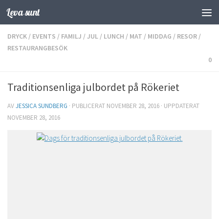
Leva sunt
Hoppa till innehåll
DRYCK
/
EVENTS
/
FAMILJ
/
JUL
/
LUNCH
/
MAT
/
MIDDAG
/
RESOR
/
RESTAURANGBESÖK
0
Traditionsenliga julbordet på Rökeriet
AV
JESSICA SUNDBERG
· PUBLICERAT
NOVEMBER 28, 2016
· UPPDATERAT
NOVEMBER 28, 2016