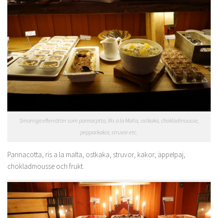
Smarriga efterrätter som pannacptta, Ris a la Malta, ostkaka, chokladmousse,
pepparkakor, struvor etc.
Pannacotta, ris a la malta, ostkaka, struvor, kakor, äppelpaj,
chokladmousse och frukt.