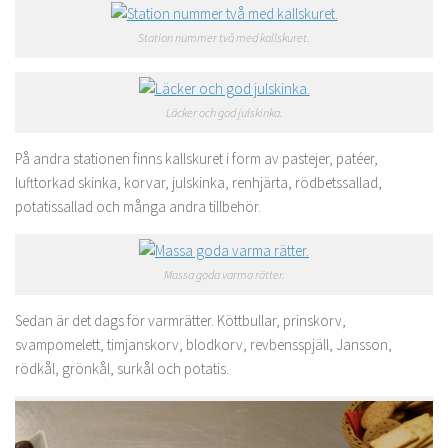
Station nummer två med kallskuret.
Läcker och god julskinka.
På andra stationen finns kallskuret i form av pastejer, patéer,
lufttorkad skinka, korvar, julskinka, renhjärta, rödbetssallad,
potatissallad och många andra tillbehör.
Massa goda varma rätter.
Sedan är det dags för varmrätter. Köttbullar, prinskorv,
svampomelett, timjanskorv, blodkorv, revbensspjäll, Jansson,
rödkål, grönkål, surkål och potatis.