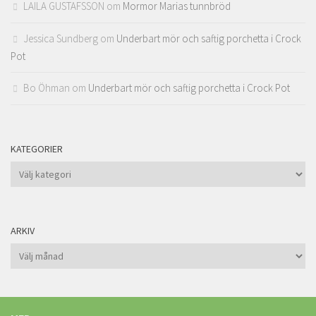
LAILA GUSTAFSSON
om
Mormor Marias tunnbröd
Jessica Sundberg
om
Underbart mör och saftig porchetta i Crock
Pot
Bo Öhman
om
Underbart mör och saftig porchetta i Crock Pot
KATEGORIER
Kategorier
ARKIV
Arkiv