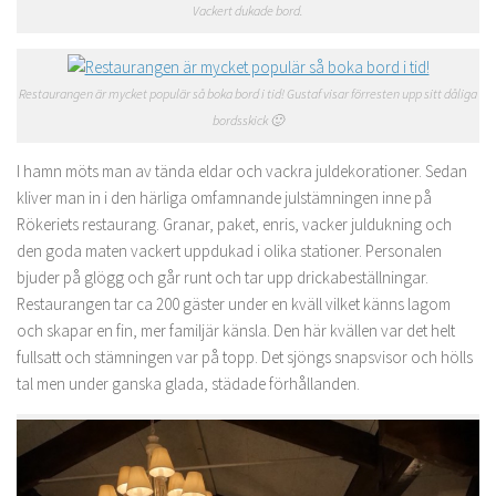
Vackert dukade bord.
Restaurangen är mycket populär så boka bord i tid! Gustaf visar förresten upp sitt dåliga
bordsskick 🙂
I hamn möts man av tända eldar och vackra juldekorationer. Sedan
kliver man in i den härliga omfamnande julstämningen inne på
Rökeriets restaurang. Granar, paket, enris, vacker juldukning och
den goda maten vackert uppdukad i olika stationer. Personalen
bjuder på glögg och går runt och tar upp drickabeställningar.
Restaurangen tar ca 200 gäster under en kväll vilket känns lagom
och skapar en fin, mer familjär känsla. Den här kvällen var det helt
fullsatt och stämningen var på topp. Det sjöngs snapsvisor och hölls
tal men under ganska glada, städade förhållanden.