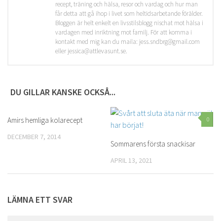
recept, träning och hälsa, resor och vardag och hur man
får detta att gå ihop i livet som heltidsarbetande förälder.
Bloggen är helt enkelt en livsstilsblogg nischat mot hälsa i
vardagen med inriktning mot familj. För att komma i
kontakt med mig kan du maila: jess.sndbrg@gmail.com
eller jessica@attlevasunt.se.
DU GILLAR KANSKE OCKSÅ...
Amirs hemliga kolarecept
0
0
DECEMBER 7, 2014
Sommarens första snackisar
APRIL 13, 2021
LÄMNA ETT SVAR