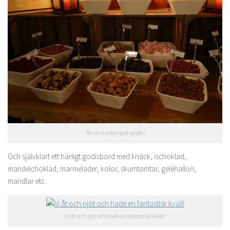
Åh så mycket gott godis!
Och självklart ett härligt godisbord med knäck, ischoklad,
mandelchoklad, marmelader, kolor, skumtomtar, geléhallon,
mandlar etc.
Vi åt och njöt och hade en fantastisk kväll!