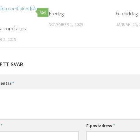
0
Fredag
0
GI-middag
NOVEMBER 1, 2009
JANUARI 25, 
ia cornflakes
 2, 2015
ETT SVAR
entar
*
n
*
E-postadress
*