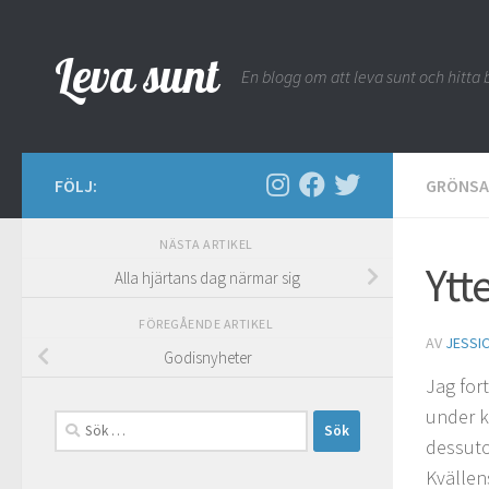
Hoppa till innehåll
Leva sunt
En blogg om att leva sunt och hitta b
FÖLJ:
GRÖNSA
NÄSTA ARTIKEL
Ytt
Alla hjärtans dag närmar sig
FÖREGÅENDE ARTIKEL
AV
JESSI
Godisnyheter
Jag for
under k
Sök
dessuto
efter:
Kvällen