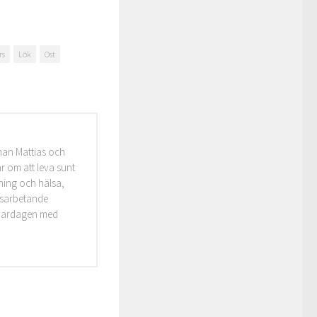
rs
Lök
Ost
man Mattias och
r om att leva sunt
äning och hälsa,
idsarbetande
i vardagen med