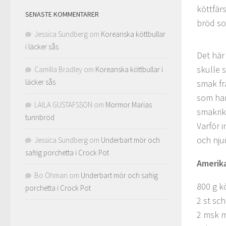
köttfär
SENASTE KOMMENTARER
bröd so
Jessica Sundberg
om
Koreanska köttbullar
i läcker sås
Det här
skulle 
Camilla Bradley
om
Koreanska köttbullar i
läcker sås
smak fr
som ham
LAILA GUSTAFSSON
om
Mormor Marias
smakrik
tunnbröd
Varför 
och nju
Jessica Sundberg
om
Underbart mör och
saftig porchetta i Crock Pot
Amerik
Bo Öhman
om
Underbart mör och saftig
800 g k
porchetta i Crock Pot
2 st sc
2 msk m