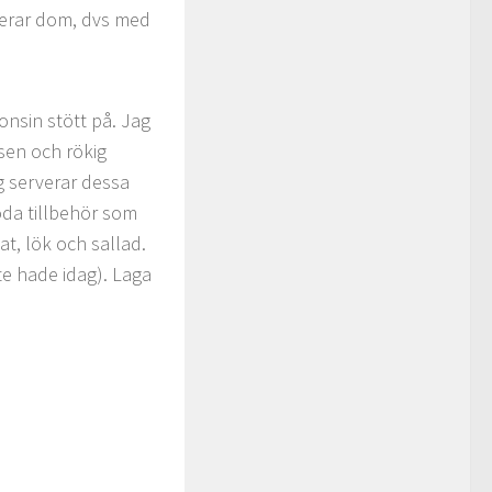
verar dom, dvs med
onsin stött på. Jag
åsen och rökig
g serverar dessa
oda tillbehör som
t, lök och sallad.
te hade idag). Laga