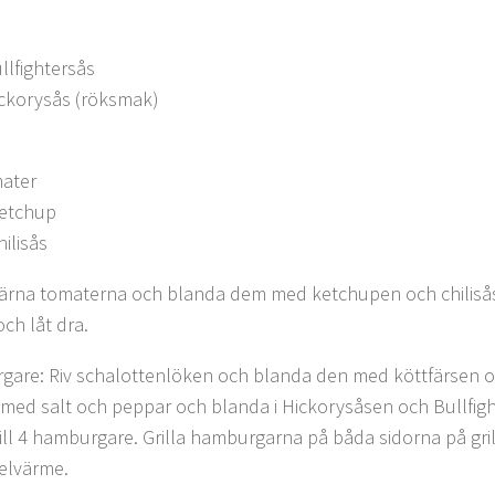
llfightersås
ickorysås (röksmak)
mater
ketchup
hilisås
Tärna tomaterna och blanda dem med ketchupen och chilisåse
ch låt dra.
are: Riv schalottenlöken och blanda den med köttfärsen o
med salt och peppar och blanda i Hickorysåsen och Bullfig
till 4 hamburgare. Grilla hamburgarna på båda sidorna på gril
elvärme.