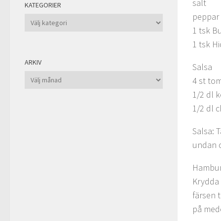
salt
KATEGORIER
peppar
Kategorier
1 tsk Bu
1 tsk H
ARKIV
Salsa
Arkiv
4 st to
1/2 dl 
1/2 dl c
Salsa: 
undan o
Hamburg
Krydda 
färsen 
på med