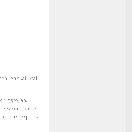
n i en skål. Ställ
ch matoljan.
htersåsen. Forma
l eller i stekpanna