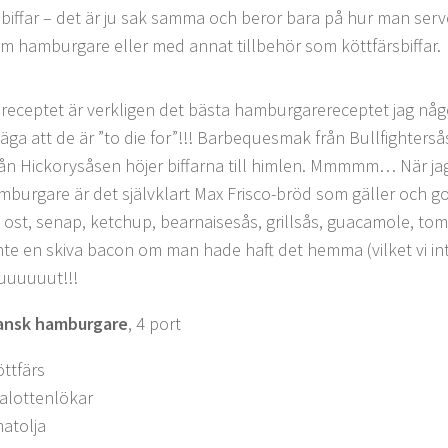
sbiffar – det är ju sak samma och beror bara på hur man ser
m hamburgare eller med annat tillbehör som köttfärsbiffar.
 receptet är verkligen det bästa hamburgarereceptet jag någ
säga att de är ”to die for”!!! Barbequesmak från Bullfighters
ån Hickorysåsen höjer biffarna till himlen. Mmmmm… När ja
burgare är det självklart Max Frisco-bröd som gäller och g
 ost, senap, ketchup, bearnaisesås, grillsås, guacamole, toma
inte en skiva bacon om man hade haft det hemma (vilket vi in
uuuuuut!!!
ansk hamburgare
, 4 port
öttfärs
halottenlökar
atolja