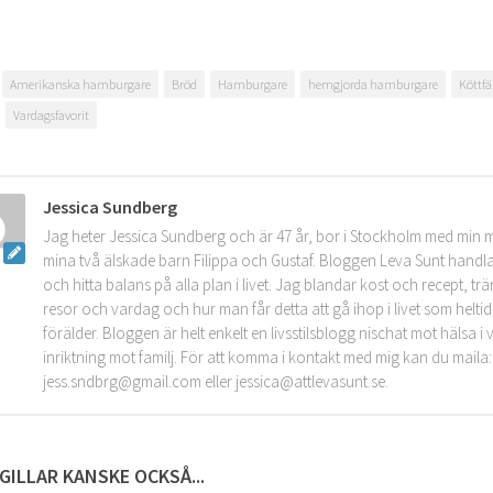
Amerikanska hamburgare
Bröd
Hamburgare
hemgjorda hamburgare
Köttfä
Vardagsfavorit
Jessica Sundberg
Jag heter Jessica Sundberg och är 47 år, bor i Stockholm med min 
mina två älskade barn Filippa och Gustaf. Bloggen Leva Sunt handla
och hitta balans på alla plan i livet. Jag blandar kost och recept, tr
resor och vardag och hur man får detta att gå ihop i livet som helt
förälder. Bloggen är helt enkelt en livsstilsblogg nischat mot hälsa 
inriktning mot familj. För att komma i kontakt med mig kan du maila:
jess.sndbrg@gmail.com eller jessica@attlevasunt.se.
GILLAR KANSKE OCKSÅ...