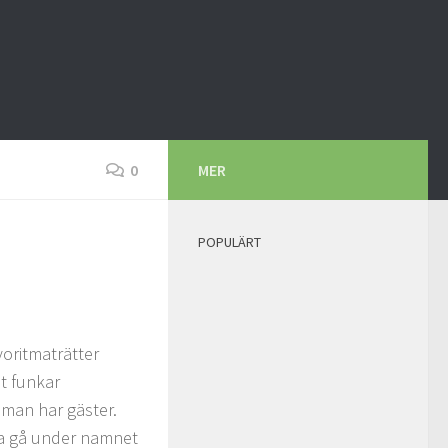
0
MER
POPULÄRT
voritmaträtter
it funkar
 man har gäster.
na gå under namnet