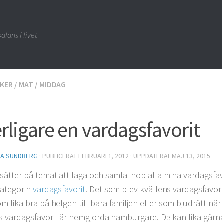
alans i livet
KER
/
MAT
/
MIDDAG
erligare en vardagsfavorit
CA SUNDBERG
· PUBLICERAT
FEBRUARI 1, 2012
· UPPDATERAT
MAJ 13, 2015
tsätter på temat att laga och samla ihop alla mina vardagsfa
ategorin
vardagsfavorit
. Det som blev kvällens vardagsfavor
m lika bra på helgen till bara familjen eller som bjudrätt när
s vardagsfavorit är hemgjorda hamburgare. De kan lika gär