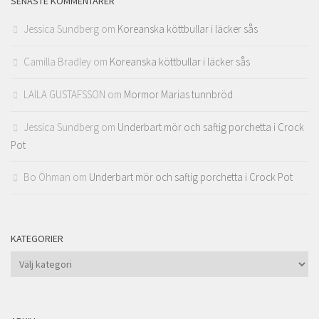
SENASTE KOMMENTARER
Jessica Sundberg
om
Koreanska köttbullar i läcker sås
Camilla Bradley
om
Koreanska köttbullar i läcker sås
LAILA GUSTAFSSON
om
Mormor Marias tunnbröd
Jessica Sundberg
om
Underbart mör och saftig porchetta i Crock
Pot
Bo Öhman
om
Underbart mör och saftig porchetta i Crock Pot
KATEGORIER
Kategorier