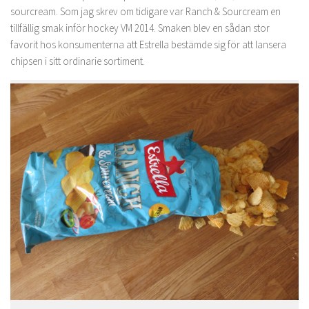
sourcream. Som jag skrev om tidigare var Ranch & Sourcream en
tillfällig smak inför hockey VM 2014. Smaken blev en sådan stor
favorit hos konsumenterna att Estrella bestämde sig för att lansera
chipsen i sitt ordinarie sortiment.