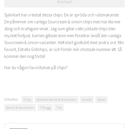
Ät och njut!
Självklart har vi testat dessa chips. De är spröda och välsmakande.
De påminner om vanliga Sourcream & onion-chips men har lite mer
sting och kraftigare smak. Jag som gillar välkryddade chips blev
mycket förtjust, barnen gillade dom men föredrar ändå den vanliga
Sourcream & onion-varianten. Helt klart godkänt med andra ord. Min
favorit, Estrella Grillchips, är och förblir min ohotade nummer ett. Så
kommer den nog förbli!
Har du någon favoritsmak på chips?
Etiketter:
Chips
Esterella Ranch & Sourcream
Estrella
Nyhet
Ranch & Sourcream
Tilltugg
Tips