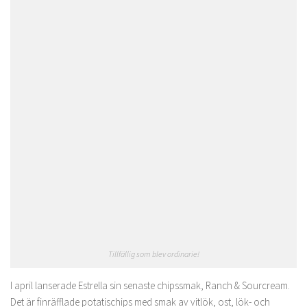
Tillfällig som blev ordinarie!
I april lanserade Estrella sin senaste chipssmak, Ranch & Sourcream.
Det är finräfflade potatischips med smak av vitlök, ost, lök- och