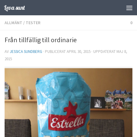
Leva sunt
Hoppa till innehåll
ALLMÄNT
/
TESTER
0
Från tillfällig till ordinarie
AV
JESSICA SUNDBERG
· PUBLICERAT
APRIL 30, 2015
· UPPDATERAT
MAJ 8,
2015