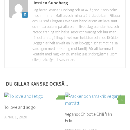
Jessica Sundberg
Jag heter Jessica Sundberg och är 47 år, bor i Stockholm
med min man Mattias och mina två älskade barn Filippa
och Gustaf. Bloggen Leva Sunt handlar om att leva sunt
och hitta balans på alla plan i livet. Jag blandar kost och
recept, träning och hälsa, resor och vardag och hur man
får detta att gå ihop i livet som heltidsarbetande förälder.
Bloggen är helt enkelt en livsstilsblogg nischat mot hälsa i
vardagen med inriktning mot familj. För att komma i
kontakt med mig kan du maila: jess.sndbrg@gmail.com
eller jessica@attlevasunt.se.
DU GILLAR KANSKE OCKSÅ...
0
0
To love and let go
Vegansk Chipotle Chili från
APRIL 1, 2020
Felix