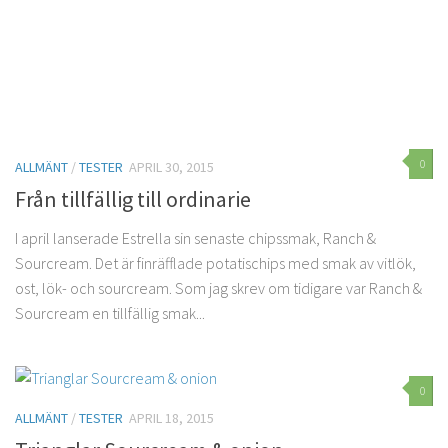
0
ALLMÄNT
/
TESTER
APRIL 30, 2015
Från tillfällig till ordinarie
I april lanserade Estrella sin senaste chipssmak, Ranch &
Sourcream. Det är finräfflade potatischips med smak av vitlök,
ost, lök- och sourcream. Som jag skrev om tidigare var Ranch &
Sourcream en tillfällig smak...
0
ALLMÄNT
/
TESTER
APRIL 18, 2015