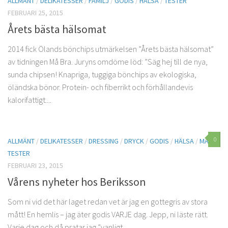
ALLMÄNT
/
DELIKATESSER
/
FAMILJ
/
GODIS
/
HÄLSA
/
TESTER
FEBRUARI 25, 2015
Årets bästa hälsomat
2014 fick Ölands bönchips utmärkelsen ”Årets bästa hälsomat”
av tidningen Må Bra. Juryns omdöme löd: ”Säg hej till de nya,
sunda chipsen! Knapriga, tuggiga bönchips av ekologiska,
öländska bönor. Protein- och fiberrikt och förhållandevis
kalorifattigt....
0
ALLMÄNT
/
DELIKATESSER
/
DRESSING
/
DRYCK
/
GODIS
/
HÄLSA
/
MAT
/
TESTER
FEBRUARI 23, 2015
Vårens nyheter hos Beriksson
Som ni vid det här laget redan vet är jag en gottegris av stora
mått! En hemlis – jag äter godis VARJE dag. Jepp, ni läste rätt.
Varje dag och då pratar jag ”vanligt...