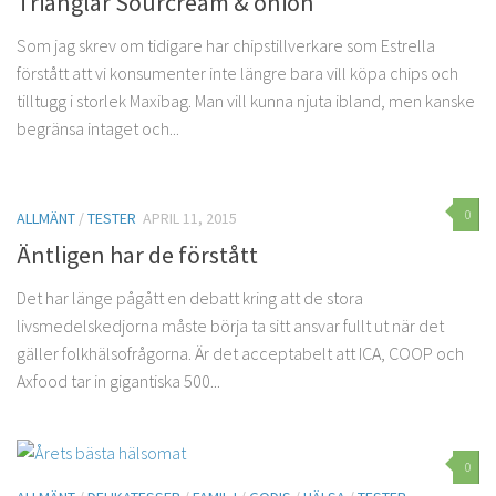
Trianglar Sourcream & onion
Som jag skrev om tidigare har chipstillverkare som Estrella
förstått att vi konsumenter inte längre bara vill köpa chips och
tilltugg i storlek Maxibag. Man vill kunna njuta ibland, men kanske
begränsa intaget och...
0
ALLMÄNT
/
TESTER
APRIL 11, 2015
Äntligen har de förstått
Det har länge pågått en debatt kring att de stora
livsmedelskedjorna måste börja ta sitt ansvar fullt ut när det
gäller folkhälsofrågorna. Är det acceptabelt att ICA, COOP och
Axfood tar in gigantiska 500...
0