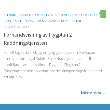
3
ALLMÄNT
/
BRUNCH
/
DRYCK
/
EVENTS
/
FAMILJ
/
FIKA
/
FILM
/
GODIS
/
JUICE
/
KAFFE
/
LUNCH
/
RESTAURANGBESÖK
/
TESTER
AUGUSTI 25, 2014
Förhandsvisning av Flygplan 2
Räddningstjänsten
För ett tag sedan fick jag en lyxig galainbjudan i brevlådan
från eventföretaget Subito. En exklusiv galainbjudan till
uppföljaren av familjefilmen Flygplan, Flygplan 2
Räddningstjänsten. I söndags var det äntligen dags för eventet
att äga rum....
Nästa sida →