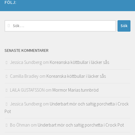
FÖLJ:
Sök
efter:
SENASTE KOMMENTARER
Jessica Sundberg
om
Koreanska köttbullar i läcker sås
Camilla Bradley
om
Koreanska köttbullar i läcker sås
LAILA GUSTAFSSON
om
Mormor Marias tunnbröd
Jessica Sundberg
om
Underbart mör och saftig porchetta i Crock
Pot
Bo Öhman
om
Underbart mör och saftig porchetta i Crock Pot