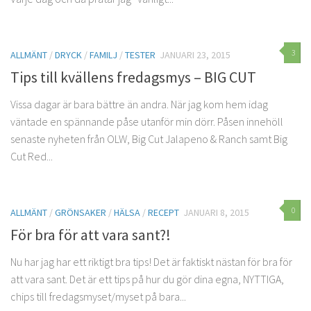
3
ALLMÄNT
/
DRYCK
/
FAMILJ
/
TESTER
JANUARI 23, 2015
Tips till kvällens fredagsmys – BIG CUT
Vissa dagar är bara bättre än andra. När jag kom hem idag
väntade en spännande påse utanför min dörr. Påsen innehöll
senaste nyheten från OLW, Big Cut Jalapeno & Ranch samt Big
Cut Red...
0
ALLMÄNT
/
GRÖNSAKER
/
HÄLSA
/
RECEPT
JANUARI 8, 2015
För bra för att vara sant?!
Nu har jag har ett riktigt bra tips! Det är faktiskt nästan för bra för
att vara sant. Det är ett tips på hur du gör dina egna, NYTTIGA,
chips till fredagsmyset/myset på bara...