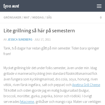
Leva sunt
Hoppa till innehåll
GRÖNSAKER
/
MAT
/
MIDDAG
/
SÅS
0
Lite grillning så här på semestern
AV
JESSICA SUNDBERG
·
JULI 17, 2011
Tänk, två dagar har redan gått på min semester. Tiden bara springer
fram!
Mycket grillning blir det under folks semester, även under min. Idag
grillade vi marinerad kyckling (min standard fläskköttsmarinad fick
även fungera som kycklingmarinad, dvs cola, soya, honung, riven
vitlök, riven färsk ingefära, salt och peppar) och
Apetina Grill Cheese
.
Till köttet och osten gjorde jag en matig bulgursallad (bulgur,
broccoli, morötter, gurka, paprika, bönor och rödlök). I övrigt
serverades
fetacreme
, grillsåser och mango raja. Maten var verkligen