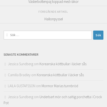
Västerbottenpaj toppad med räkor
FÖREGÅENDE ARTIKEL
Hallonpyssel
Sök
efter:
SENASTE KOMMENTARER
Jessica Sundberg
om
Koreanska köttbullar i läcker sås
Camilla Bradley
om
Koreanska köttbullar i läcker sås
LAILA GUSTAFSSON
om
Mormor Marias tunnbröd
Jessica Sundberg
om
Underbart mör och saftig porchetta i Crock
Pot