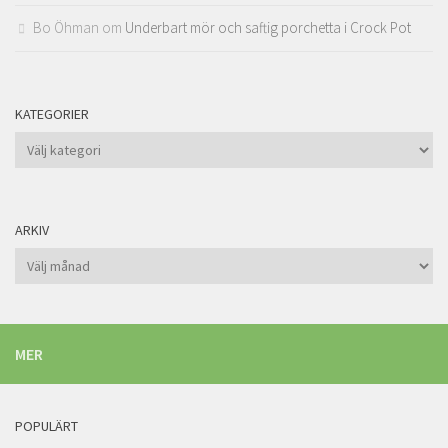
Bo Öhman
om
Underbart mör och saftig porchetta i Crock Pot
KATEGORIER
Kategorier
ARKIV
Arkiv
MER
POPULÄRT