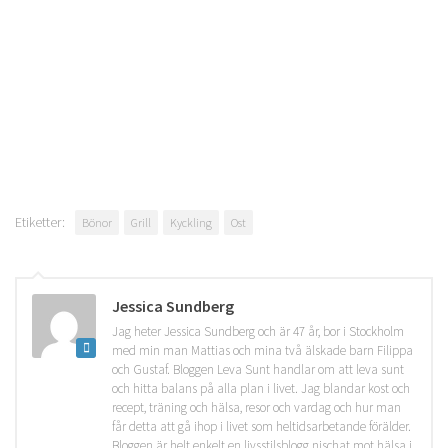
Etiketter:
Bönor
Grill
Kyckling
Ost
Jessica Sundberg
Jag heter Jessica Sundberg och är 47 år, bor i Stockholm
med min man Mattias och mina två älskade barn Filippa
och Gustaf. Bloggen Leva Sunt handlar om att leva sunt
och hitta balans på alla plan i livet. Jag blandar kost och
recept, träning och hälsa, resor och vardag och hur man
får detta att gå ihop i livet som heltidsarbetande förälder.
Bloggen är helt enkelt en livsstilsblogg nischat mot hälsa i