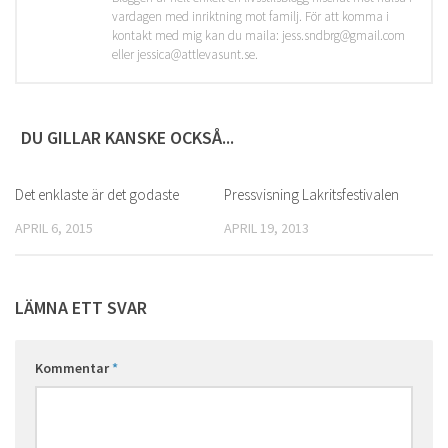
vardagen med inriktning mot familj. För att komma i
kontakt med mig kan du maila: jess.sndbrg@gmail.com
eller jessica@attlevasunt.se.
DU GILLAR KANSKE OCKSÅ...
Det enklaste är det godaste
0
Pressvisning Lakritsfestivalen
1
APRIL 6, 2015
APRIL 19, 2013
LÄMNA ETT SVAR
Kommentar
*