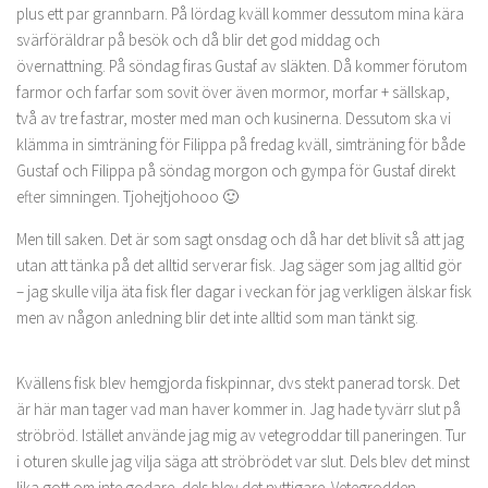
plus ett par grannbarn. På lördag kväll kommer dessutom mina kära
svärföräldrar på besök och då blir det god middag och
övernattning. På söndag firas Gustaf av släkten. Då kommer förutom
farmor och farfar som sovit över även mormor, morfar + sällskap,
två av tre fastrar, moster med man och kusinerna. Dessutom ska vi
klämma in simträning för Filippa på fredag kväll, simträning för både
Gustaf och Filippa på söndag morgon och gympa för Gustaf direkt
efter simningen. Tjohejtjohooo 🙂
Men till saken. Det är som sagt onsdag och då har det blivit så att jag
utan att tänka på det alltid serverar fisk. Jag säger som jag alltid gör
– jag skulle vilja äta fisk fler dagar i veckan för jag verkligen älskar fisk
men av någon anledning blir det inte alltid som man tänkt sig.
Kvällens fisk blev hemgjorda fiskpinnar, dvs stekt panerad torsk. Det
är här man tager vad man haver kommer in. Jag hade tyvärr slut på
ströbröd. Istället använde jag mig av vetegroddar till paneringen. Tur
i oturen skulle jag vilja säga att ströbrödet var slut. Dels blev det minst
lika gott om inte godare, dels blev det nyttigare. Vetegrodden