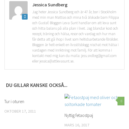
Jessica Sundberg
Jag heter Jessica Sundberg och är 47 år, bor i Stockholm
med min man Mattias och mina två älskade barn Filippa
och Gustaf. Bloggen Leva Sunt handlar om att leva sunt
och hitta balans på alla plan i livet. Jag blandar kost och
recept, träning och hälsa, resor och vardag och hur man
får detta att gå ihop i livet som heltidsarbetande förälder.
Bloggen är helt enkelt en livsstilsblogg nischat mot hälsa i
vardagen med inriktning mot familj. För att komma i
kontakt med mig kan du maila: jess.sndbrg@gmail.com
eller jessica@attlevasunt.se.
DU GILLAR KANSKE OCKSÅ...
Tur i oturen
0
0
OKTOBER 17, 2011
Nyttig fetaostpaj
MARS 16, 2017