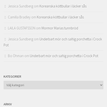
Jessica Sundberg
om
Koreanska köttbullar i läcker sås
Camilla Bradley
om
Koreanska köttbullar i läcker sås
LAILA GUSTAFSSON
om
Mormor Marias tunnbröd
Jessica Sundberg
om
Underbart mör och saftig porchetta i Crock
Pot
Bo Öhman
om
Underbart mör och saftig porchetta i Crock Pot
KATEGORIER
Kategorier
ARKIV