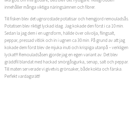
innehåller många viktiga näringsämnen och fibrer.
Till fisken blev det ugnsrostade potatisar och hemgjord remouladsås.
Potatisen blev riktigt lyckad idag. Jag kokade den först i ca 10 min.
Sedan la jag dem i en ugnsform, hällde över olivolja, flingsalt,
peppar, pressad vitlök och in i ugnen ca 30 min. På grund av att jag
kokade dem först blev de mjuka inuti och krispiga utanpå – verkligen
lyckat!!! Remouladsåsen gjorde jag en egen variant av. Det blev
gräddfil blandat med hackad smörgåsgurka, senap, salt och peppar.
Till maten serverade vi givetvis grönsaker, både kokta och färska.
Perfekt vardagsrätt!