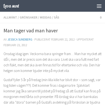
Leva sunt
Hoppa till innehåll
ALLMÄNT
/
GRÖNSAKER
/
MIDDAG
/
SÅS
0
Man tager vad man haver
AV
JESSICA SUNDBERG
· PUBLICERAT
FEBRUARI 22, 2012
· UPPDATERAT
FEBRUARI 23, 2012
Onsdag idag igen. Veckorna bara springer fram… Man har mycket att
stå i, men det är precis som det ska vara. Livet ska vara fullt med fart
och fläkt, men det ska även finnas tid för eftertanke och vila. Den här
helgen som kommer bjuder inte på mycket vila.
Gustaf fyller 5 år på fredag (min lilla kille har blivit stor – som sagt, var
tog tiden vägen?!?!). Det kommer firas i dagarna tre. Självklart
kommer jag åka senare till jobbet på fredag så att Gustaf kan firas på
morgonen med tårta och presenter. På lördag ska vi har barnkalas
där alla ”stora” barnen på Gustafs avdelning på förskolan är bjudna