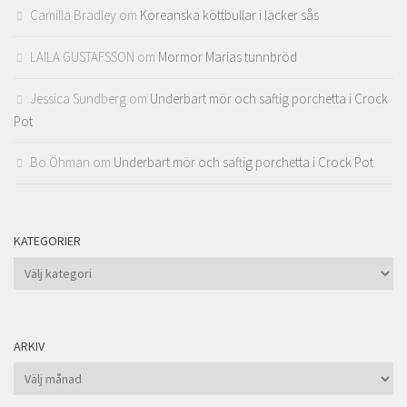
Camilla Bradley
om
Koreanska köttbullar i läcker sås
LAILA GUSTAFSSON
om
Mormor Marias tunnbröd
Jessica Sundberg
om
Underbart mör och saftig porchetta i Crock
Pot
Bo Öhman
om
Underbart mör och saftig porchetta i Crock Pot
KATEGORIER
Kategorier
ARKIV
Arkiv