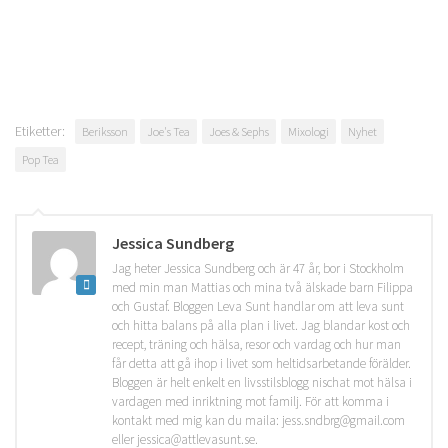
Etiketter:
Beriksson
Joe's Tea
Joes & Sephs
Mixologi
Nyhet
Pop Tea
Jessica Sundberg
Jag heter Jessica Sundberg och är 47 år, bor i Stockholm
med min man Mattias och mina två älskade barn Filippa
och Gustaf. Bloggen Leva Sunt handlar om att leva sunt
och hitta balans på alla plan i livet. Jag blandar kost och
recept, träning och hälsa, resor och vardag och hur man
får detta att gå ihop i livet som heltidsarbetande förälder.
Bloggen är helt enkelt en livsstilsblogg nischat mot hälsa i
vardagen med inriktning mot familj. För att komma i
kontakt med mig kan du maila: jess.sndbrg@gmail.com
eller jessica@attlevasunt.se.