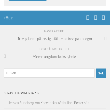
FÖLJ:
NÄSTA ARTIKEL
Trevlig lunch på trevligt ställe med trevliga kollegor
FÖREGÅENDE ARTIKEL
Vårens ungdomsboksnyheter
Sök
efter:
SENASTE KOMMENTARER
Jessica Sundberg
om
Koreanska köttbullar i läcker sås