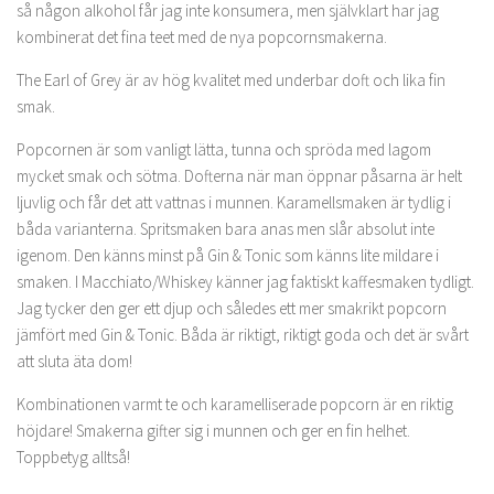
så någon alkohol får jag inte konsumera, men självklart har jag
kombinerat det fina teet med de nya popcornsmakerna.
The Earl of Grey är av hög kvalitet med underbar doft och lika fin
smak.
Popcornen är som vanligt lätta, tunna och spröda med lagom
mycket smak och sötma. Dofterna när man öppnar påsarna är helt
ljuvlig och får det att vattnas i munnen. Karamellsmaken är tydlig i
båda varianterna. Spritsmaken bara anas men slår absolut inte
igenom. Den känns minst på Gin & Tonic som känns lite mildare i
smaken. I Macchiato/Whiskey känner jag faktiskt kaffesmaken tydligt.
Jag tycker den ger ett djup och således ett mer smakrikt popcorn
jämfört med Gin & Tonic. Båda är riktigt, riktigt goda och det är svårt
att sluta äta dom!
Kombinationen varmt te och karamelliserade popcorn är en riktig
höjdare! Smakerna gifter sig i munnen och ger en fin helhet.
Toppbetyg alltså!