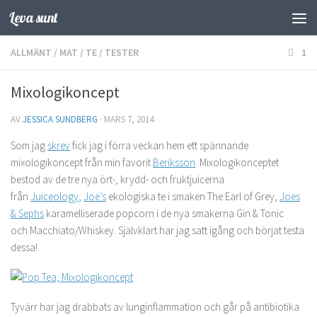
Leva sunt
Hoppa till innehåll
ALLMÄNT
/
MAT
/
TE
/
TESTER
1
Mixologikoncept
AV
JESSICA SUNDBERG
·
MARS 7, 2014
Som jag
skrev
fick jag i förra veckan hem ett spännande
mixologikoncept från min favorit
Beriksson
. Mixologikonceptet
bestod av de tre nya ört-, krydd- och fruktjuicerna
från
Juiceology
,
Joe’s
ekologiska te i smaken The Earl of Grey,
Joes
& Sephs
karamelliserade popcorn i de nya smakerna Gin & Tonic
och Macchiato/Whiskey. Självklart har jag satt igång och börjat testa
dessa!
Tyvärr har jag drabbats av lunginflammation och går på antibiotika