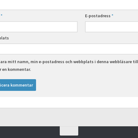
n
*
E-postadress
*
lats
ara mitt namn, min e-postadress och webbplats i denna webbläsare til
er en kommentar.