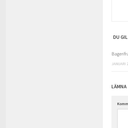
DU GIL
Bagerifr
JANUARI 2
LÄMNA 
Komm