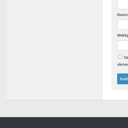
Nam
Webbp
Sp
skriv