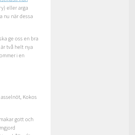
y) eller arga
da nu när dessa
ska ge oss en bra
 är två helt nya
 kommer i en
Hasselnöt, Kokos
smakar gott och
emgjord