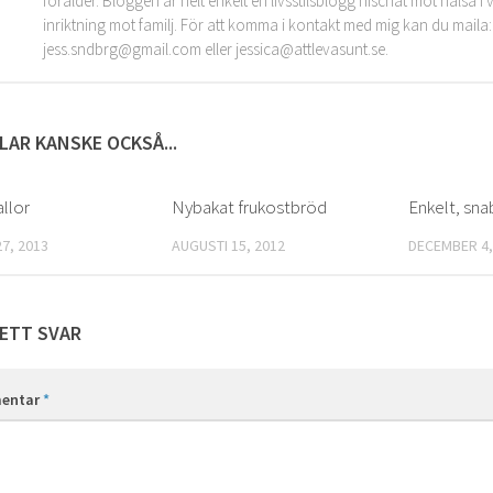
förälder. Bloggen är helt enkelt en livsstilsblogg nischat mot hälsa 
inriktning mot familj. För att komma i kontakt med mig kan du maila:
jess.sndbrg@gmail.com eller jessica@attlevasunt.se.
LAR KANSKE OCKSÅ...
allor
0
Nybakat frukostbröd
0
Enkelt, sna
7, 2013
AUGUSTI 15, 2012
DECEMBER 4,
ETT SVAR
entar
*