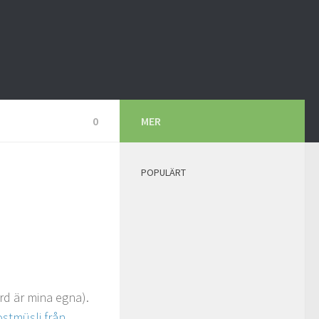
0
MER
POPULÄRT
rd är mina egna).
ostmüsli från