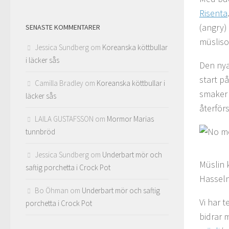
Risenta
(angry)
SENASTE KOMMENTARER
müsliso
Jessica Sundberg
om
Koreanska köttbullar
i läcker sås
Den nya
start på
Camilla Bradley
om
Koreanska köttbullar i
smaker 
läcker sås
återför
LAILA GUSTAFSSON
om
Mormor Marias
tunnbröd
Jessica Sundberg
om
Underbart mör och
Müslin 
saftig porchetta i Crock Pot
Hasseln
Bo Öhman
om
Underbart mör och saftig
Vi har 
porchetta i Crock Pot
bidrar 