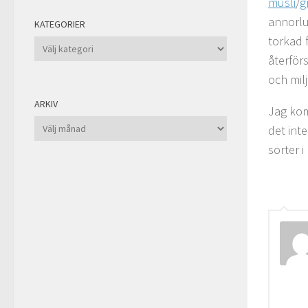
müsli
/
g
annorlu
KATEGORIER
torkad f
Kategorier
återför
och mil
ARKIV
Jag kom
Arkiv
det int
sorter i