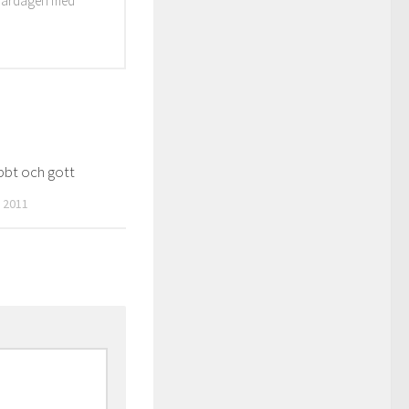
i vardagen med
bbt och gott
0
 2011