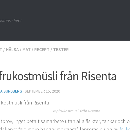
alans i livet
T
/
HÄLSA
/
MAT
/
RECEPT
/
TESTER
frukostmüsli från Risenta
CA SUNDBERG
·
SEPTEMBER 15, 2020
Ny frukostmüsli från Risenta
tprov, inget betalt samarbete utan alla åsikter, tankar och o
skapet “No more hangry mornings” lanseras nu en ny
fruk