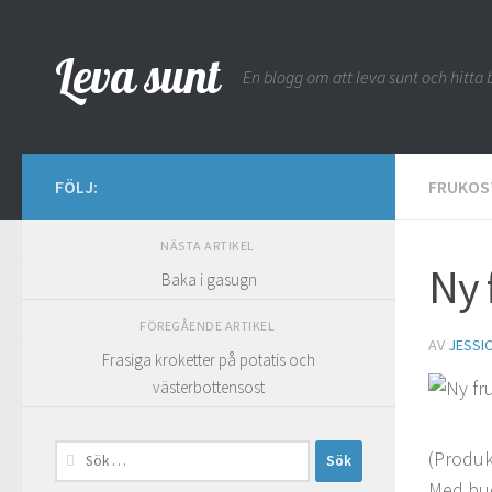
Hoppa till innehåll
Leva sunt
En blogg om att leva sunt och hitta b
FÖLJ:
FRUKOS
NÄSTA ARTIKEL
Ny 
Baka i gasugn
FÖREGÅENDE ARTIKEL
AV
JESSI
Frasiga kroketter på potatis och
västerbottensost
Sök
(Produk
efter:
Med bud