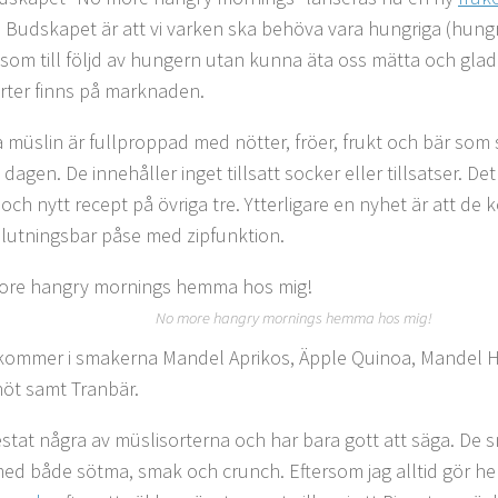
. Budskapet är att vi varken ska behöva vara hungriga (hungr
 som till följd av hungern utan kunna äta oss mätta och gla
rter finns på marknaden.
 müslin är fullproppad med nötter, fröer, frukt och bär som 
 dagen. De innehåller inget tillsatt socker eller tillsatser. Det
och nytt recept på övriga tre. Ytterligare en nyhet är att de
slutningsbar påse med zipfunktion.
No more hangry mornings hemma hos mig!
kommer i smakerna Mandel Aprikos, Äpple Quinoa, Mandel 
öt samt Tranbär.
testat några av müslisorterna och har bara gott att säga. De 
med både sötma, smak och crunch. Eftersom jag alltid gör h