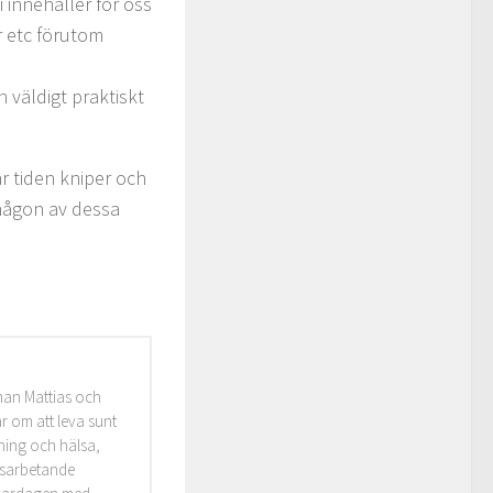
i innehåller för oss
r etc förutom
 väldigt praktiskt
r tiden kniper och
 någon av dessa
man Mattias och
r om att leva sunt
äning och hälsa,
idsarbetande