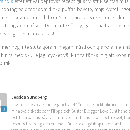
ranola
efter ett väl beprövat recept gillar vi att Risentas müsl
nda ingredienser som dinkelpuffar, bovete, majs-/veteflingo
rukt, goda nötter och frön. Ytterligare plus i kanten är den
slutningsbara påsen. Det är inte så snygga att ha framme men
jövänligt. Det uppskattas!
mer nog inte sluta göra min egen müsli och granola men nä
e hinns med skulle jag mycket väl kunna tänka mig att köpa
 butik.
Jessica Sundberg
Jag heter Jessica Sundberg och är 47 år, bor i Stockholm med min 
mina två älskade barn Filippa och Gustaf. Bloggen Leva Sunt handla
och hitta balans på alla plan i livet. Jag blandar kost och recept, tr
resor och vardag och hur man får detta att gå ihop i livet som helt