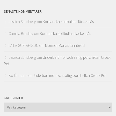
SENASTE KOMMENTARER
Jessica Sundberg
om
Koreanska köttbullar i läcker sås
Camilla Bradley
om
Koreanska köttbullar i läcker sås
LAILA GUSTAFSSON
om
Mormor Marias tunnbröd
Jessica Sundberg
om
Underbart mör och saftig porchetta i Crock
Pot
Bo Öhman
om
Underbart mör och saftig porchetta i Crock Pot
KATEGORIER
Kategorier