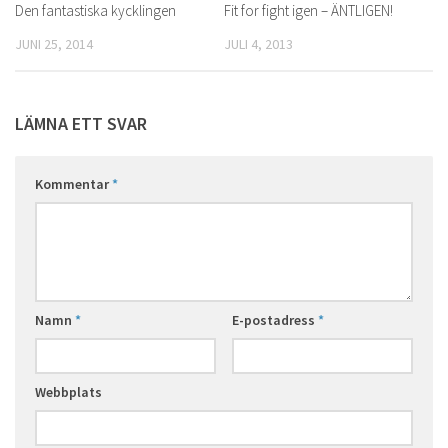
Den fantastiska kycklingen
1
Fit for fight igen – ÄNTLIGEN!
0
JUNI 25, 2014
JULI 4, 2013
LÄMNA ETT SVAR
Kommentar
*
Namn
*
E-postadress
*
Webbplats