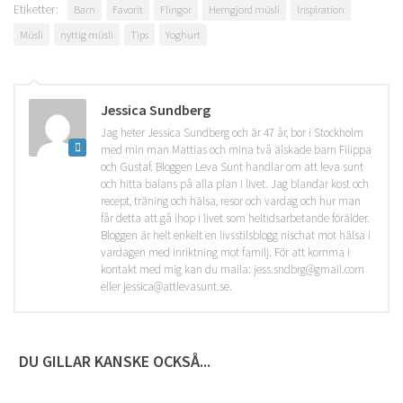
Etiketter:
Barn
Favorit
Flingor
Hemgjord müsli
Inspiration
Müsli
nyttig müsli
Tips
Yoghurt
Jessica Sundberg
Jag heter Jessica Sundberg och är 47 år, bor i Stockholm
med min man Mattias och mina två älskade barn Filippa
och Gustaf. Bloggen Leva Sunt handlar om att leva sunt
och hitta balans på alla plan i livet. Jag blandar kost och
recept, träning och hälsa, resor och vardag och hur man
får detta att gå ihop i livet som heltidsarbetande förälder.
Bloggen är helt enkelt en livsstilsblogg nischat mot hälsa i
vardagen med inriktning mot familj. För att komma i
kontakt med mig kan du maila: jess.sndbrg@gmail.com
eller jessica@attlevasunt.se.
DU GILLAR KANSKE OCKSÅ...