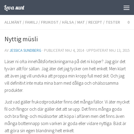
Leva sunt
Hoppa till innehåll
ALLMÄNT
/
FAMILJ
/
FRUKOST
/
HÄLSA
/
MAT
/
RECEPT
/
TESTER
0
Nyttig müsli
AV
JESSICA SUNDBERG
· PUBLICERAT
MAJ 4, 2014
· UPPDATERAT
MAJ 13, 2015
Läser ni ofta innehållsförteckningarna på det ni köper? Jag gör det
tyvärr allt för sällan. Jag äter det jag tycker om helt enkelt. Men klart
att även jag vill undvika att proppa min kropp full med skit. Och jag
vill definitivt inte mata mina barn med dåliga och ohälsosamma
produkter.
Just vad gäller frukostprodukter finns det många fällor. Vi äter mycket
fil och flingor och där gäller det att se upp. Det finns många goda
och bra fling- och müslisorter att köpa i affären men det finns även
många bottennapp som varken är goda eller vidare nyttiga. Bäst är
att göra sin egen blandning helt enkelt.