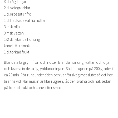
3 dl rågflingor
2 dl vetegroddar
1 dl krossat linfrö
1 dl hackade valfria nötter
3 msk olja
3 msk vatten
1/2 dl flytande honung
kanel efter smak
1 dl torkad frukt
Blanda alla gryn, frön och nötter. Blanda honung, vatten och olja
och krama in detta i grynblandningen. Sätt in i ugnen på 200 grader i
ca 20 min. Rör runt under tiden och var försiktig mot slutet så det inte
bränns vid. När müslin är klar i ugnen, låt den svalna och häll sedan
på torkad frukt och kanel efter smak.