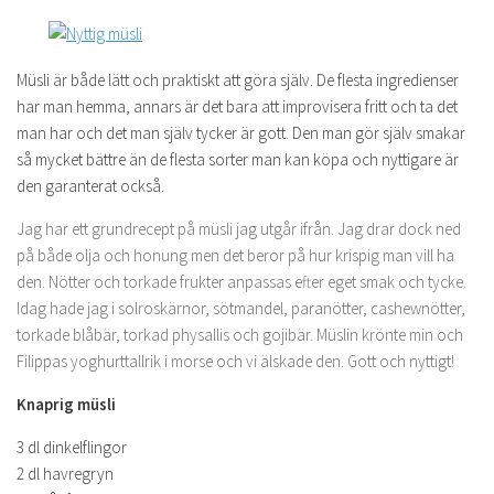
Müsli är både lätt och praktiskt att göra själv. De flesta ingredienser
har man hemma, annars är det bara att improvisera fritt och ta det
man har och det man själv tycker är gott. Den man gör själv smakar
så mycket bättre än de flesta sorter man kan köpa och nyttigare är
den garanterat också.
Jag har ett grundrecept på müsli jag utgår ifrån. Jag drar dock ned
på både olja och honung men det beror på hur krispig man vill ha
den. Nötter och torkade frukter anpassas efter eget smak och tycke.
Idag hade jag i solroskärnor, sötmandel, paranötter, cashewnötter,
torkade blåbär, torkad physallis och gojibär. Müslin krönte min och
Filippas yoghurttallrik i morse och vi älskade den. Gott och nyttigt!
Knaprig müsli
3 dl dinkelflingor
2 dl havregryn